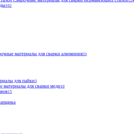
12
оды
102
очные материалы для сварки алюминия
33
риалы для пайки
3
е материалы для сварки меди
10
авов
15
варщика