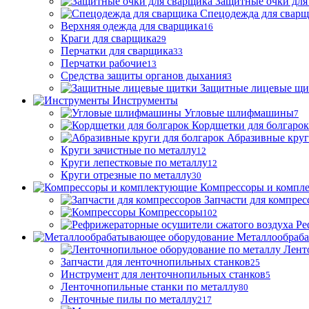
Защитные очки для
Спецодежда для свар
Верхняя одежда для сварщика
16
Краги для сварщика
29
Перчатки для сварщика
33
Перчатки рабочие
13
Средства защиты органов дыхания
3
Защитные лицевые щи
Инструменты
Угловые шлифмашины
7
Кордщетки для болгарок
Абразивные круг
Круги зачистные по металлу
12
Круги лепестковые по металлу
12
Круги отрезные по металлу
30
Компрессоры и компл
Запчасти для компрес
Компрессоры
102
Ре
Металлообраб
Лент
Запчасти для ленточнопильных станков
25
Инструмент для ленточнопильных станков
5
Ленточнопильные станки по металлу
80
Ленточные пилы по металлу
217