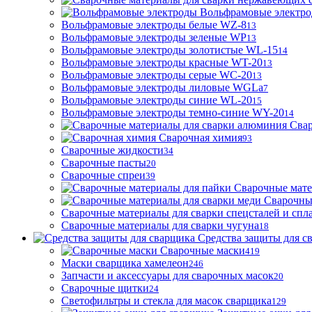
Вольфрамовые электр
Вольфрамовые электроды белые WZ-8
13
Вольфрамовые электроды зеленые WP
13
Вольфрамовые электроды золотистые WL-15
14
Вольфрамовые электроды красные WT-20
13
Вольфрамовые электроды серые WC-20
13
Вольфрамовые электроды лиловые WGLa
7
Вольфрамовые электроды синие WL-20
15
Вольфрамовые электроды темно-синие WY-20
14
Свар
Сварочная химия
93
Сварочные жидкости
34
Сварочные пасты
20
Сварочные спреи
39
Сварочные мате
Сварочны
Сварочные материалы для сварки спецсталей и спл
Сварочные материалы для сварки чугуна
18
Средства защиты для с
Сварочные маски
419
Маски сварщика хамелеон
246
Запчасти и аксессуары для сварочных масок
20
Сварочные щитки
24
Светофильтры и стекла для масок сварщика
129