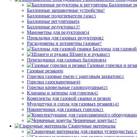
Баллонные р
Баллонные заправочные устройства
7
Баллонные подогреватели газа
15
Баллонные регуляторы
94
Баллонные редукторы
137
Манометры для редукторов
54
Прокладки для газовых редукторов
2
Расходомеры и ротаметры газовые
7
Баллоны для газовой
Шланги и рукава
15
Переходники для газовых баллонов
44
Газовые горелки и реза
Газовые резаки
86
Горелки газовые пьезо с цанговым захватом
11
Горелки газосварочные
49
Горелки кровельные газовоздушные
25
Клапаны и затворы для горелок
42
Комплекты для газовой сварки и резки
6
Мундштуки и сопла для газовых резаков
143
Наконечники для газовых горелок
21
Червячные хомуты
17
Сварочные материалы