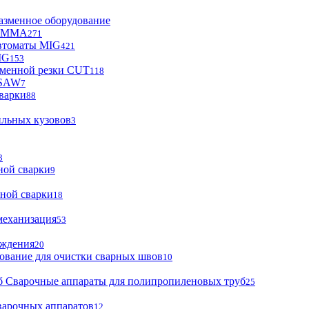
азменное оборудование
ы MMA
271
втоматы MIG
421
IG
153
зменной резки CUT
118
 SAW
7
варки
88
ильных кузовов
3
3
ной сварки
9
ной сварки
18
механизация
53
аждения
20
ование для очистки сварных швов
10
Сварочные аппараты для полипропиленовых труб
25
варочных аппаратов
12