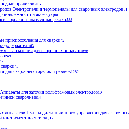
 подачи проволоки
16
Электропечи и термопеналы для сварочных электродов
14
ринадлежности и аксессуары
ые горелки и плазменные резаки
588
е приспособления для сварки
42
трододержатели
63
ммы заземления для сварочных аппаратов
58
боре
49
42
 сварки
45
ти для сварочных горелок и резаков
1282
Аппараты для заточки вольфрамовых электродов
10
нечники сварочные
14
Пульты дистанционного управления для сварочных
й инструмент по металлу
12
ание