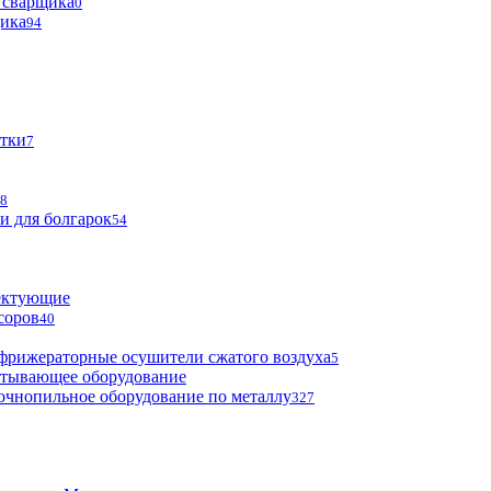
 сварщика
0
щика
94
тки
7
8
и для болгарок
54
ектующие
соров
40
фрижераторные осушители сжатого воздуха
5
атывающее оборудование
очнопильное оборудование по металлу
327