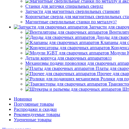
Станки для заточки спиральных сверл
2
Запчасти для магнитных сверлильных станков
8
Корончатые сверла для магнитных сверлильных ст
Магнитные сверлильные станки по металлу
37
Запчасти для сваро
Вентилят
Диоды для свар
Клапаны для 
Конденса
Модули I
Детали корпуса для сварочных аппаратов
33
Механизмы подачи проволоки для сварочных аппар
Платы для сваро
Прочее для сва
Ролики для п
Транзисто
Шт
Новинки
Популярные товары
Распродажи и скидки
Рекомендуемые товары
Уцененные товары