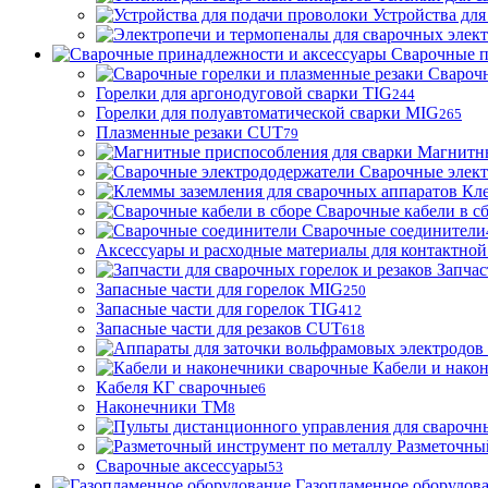
Устройства для
Сварочные п
Сварочн
Горелки для аргонодуговой сварки TIG
244
Горелки для полуавтоматической сварки MIG
265
Плазменные резаки CUT
79
Магнитны
Сварочные элек
Кле
Сварочные кабели в с
Сварочные соединители
Аксессуары и расходные материалы для контактной
Запчас
Запасные части для горелок MIG
250
Запасные части для горелок TIG
412
Запасные части для резаков CUT
618
Кабели и нако
Кабеля КГ сварочные
6
Наконечники ТМ
8
Разметочны
Сварочные аксессуары
53
Газопламенное оборудов