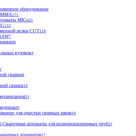
азменное оборудование
ы MMA
271
втоматы MIG
421
IG
153
зменной резки CUT
118
 SAW
7
варки
88
ильных кузовов
3
3
ной сварки
9
ной сварки
18
механизация
53
аждения
20
ование для очистки сварных швов
10
Сварочные аппараты для полипропиленовых труб
25
варочных аппаратов
12