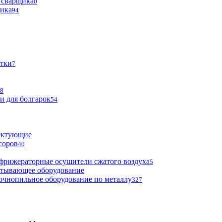
 сварщика
0
щика
94
тки
7
8
и для болгарок
54
ектующие
соров
40
фрижераторные осушители сжатого воздуха
5
атывающее оборудование
очнопильное оборудование по металлу
327