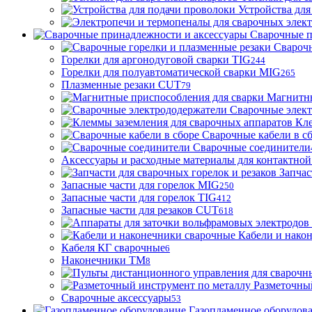
Устройства для
Сварочные п
Сварочн
Горелки для аргонодуговой сварки TIG
244
Горелки для полуавтоматической сварки MIG
265
Плазменные резаки CUT
79
Магнитны
Сварочные элек
Кле
Сварочные кабели в с
Сварочные соединители
Аксессуары и расходные материалы для контактной
Запчас
Запасные части для горелок MIG
250
Запасные части для горелок TIG
412
Запасные части для резаков CUT
618
Кабели и нако
Кабеля КГ сварочные
6
Наконечники ТМ
8
Разметочны
Сварочные аксессуары
53
Газопламенное оборудов