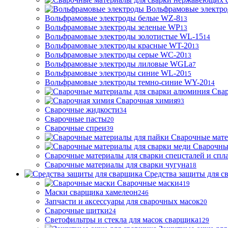
Вольфрамовые электр
Вольфрамовые электроды белые WZ-8
13
Вольфрамовые электроды зеленые WP
13
Вольфрамовые электроды золотистые WL-15
14
Вольфрамовые электроды красные WT-20
13
Вольфрамовые электроды серые WC-20
13
Вольфрамовые электроды лиловые WGLa
7
Вольфрамовые электроды синие WL-20
15
Вольфрамовые электроды темно-синие WY-20
14
Свар
Сварочная химия
93
Сварочные жидкости
34
Сварочные пасты
20
Сварочные спреи
39
Сварочные мате
Сварочны
Сварочные материалы для сварки спецсталей и спл
Сварочные материалы для сварки чугуна
18
Средства защиты для с
Сварочные маски
419
Маски сварщика хамелеон
246
Запчасти и аксессуары для сварочных масок
20
Сварочные щитки
24
Светофильтры и стекла для масок сварщика
129