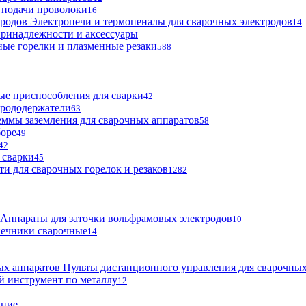
 подачи проволоки
16
Электропечи и термопеналы для сварочных электродов
14
ринадлежности и аксессуары
ые горелки и плазменные резаки
588
е приспособления для сварки
42
трододержатели
63
ммы заземления для сварочных аппаратов
58
боре
49
42
 сварки
45
ти для сварочных горелок и резаков
1282
Аппараты для заточки вольфрамовых электродов
10
нечники сварочные
14
Пульты дистанционного управления для сварочных
й инструмент по металлу
12
ание