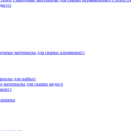
12
оды
102
очные материалы для сварки алюминия
33
риалы для пайки
3
е материалы для сварки меди
10
авов
15
варщика