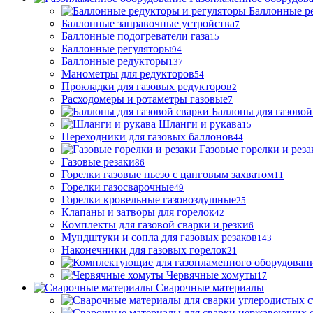
Баллонные р
Баллонные заправочные устройства
7
Баллонные подогреватели газа
15
Баллонные регуляторы
94
Баллонные редукторы
137
Манометры для редукторов
54
Прокладки для газовых редукторов
2
Расходомеры и ротаметры газовые
7
Баллоны для газовой
Шланги и рукава
15
Переходники для газовых баллонов
44
Газовые горелки и реза
Газовые резаки
86
Горелки газовые пьезо с цанговым захватом
11
Горелки газосварочные
49
Горелки кровельные газовоздушные
25
Клапаны и затворы для горелок
42
Комплекты для газовой сварки и резки
6
Мундштуки и сопла для газовых резаков
143
Наконечники для газовых горелок
21
Червячные хомуты
17
Сварочные материалы