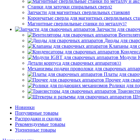
Станки для заточки спиральных сверл
2
Запчасти для магнитных сверлильных станков
8
Корончатые сверла для магнитных сверлильных ст
Магнитные сверлильные станки по металлу
37
Запчасти для сваро
Вентилят
Диоды для свар
Клапаны для 
Конденса
Модули I
Детали корпуса для сварочных аппаратов
33
Механизмы подачи проволоки для сварочных аппар
Платы для сваро
Прочее для сва
Ролики для п
Транзисто
Шт
Новинки
Популярные товары
Распродажи и скидки
Рекомендуемые товары
Уцененные товары