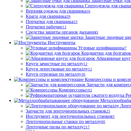
Защитные очки для
Спецодежда для свар
Верхняя одежда для сварщика
16
Краги для сварщика
29
Перчатки для сварщика
33
Перчатки рабочие
13
Средства защиты органов дыхания
3
Защитные лицевые щи
Инструменты
Угловые шлифмашины
7
Кордщетки для болгарок
Абразивные круг
Круги зачистные по металлу
12
Круги лепестковые по металлу
12
Круги отрезные по металлу
30
Компрессоры и компл
Запчасти для компрес
Компрессоры
102
Ре
Металлообраб
Лент
Запчасти для ленточнопильных станков
25
Инструмент для ленточнопильных станков
5
Ленточнопильные станки по металлу
80
Ленточные пилы по металлу
217