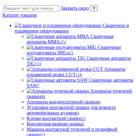
Закрыть окно
Каталог товаров
Сварочное и
плазменное оборудование
Сварочные
аппараты MMA
271
Сварочные
полуавтоматы MIG
421
Сварочные аппараты
TIG
153
Аппараты
плазменной резки CUT
118
Сварочные автоматы
SAW
7
Аппараты точечной
сварки
88
Аппараты конденсаторной сварки
6
Установки контактной сварки для ремонта
автомобильных кузовов
3
Клещи контактной сварки
21
Контактная шовная сварка
1
Машина контактной точечной и рельефной
сварки
23