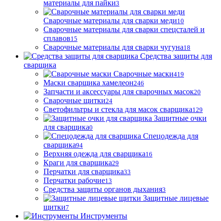
материалы для пайки
3
Сварочные материалы для сварки меди
10
Сварочные материалы для сварки спецсталей и
сплавов
15
Сварочные материалы для сварки чугуна
18
Средства защиты для
сварщика
Сварочные маски
419
Маски сварщика хамелеон
246
Запчасти и аксессуары для сварочных масок
20
Сварочные щитки
24
Светофильтры и стекла для масок сварщика
129
Защитные очки
для сварщика
0
Спецодежда для
сварщика
94
Верхняя одежда для сварщика
16
Краги для сварщика
29
Перчатки для сварщика
33
Перчатки рабочие
13
Средства защиты органов дыхания
3
Защитные лицевые
щитки
7
Инструменты