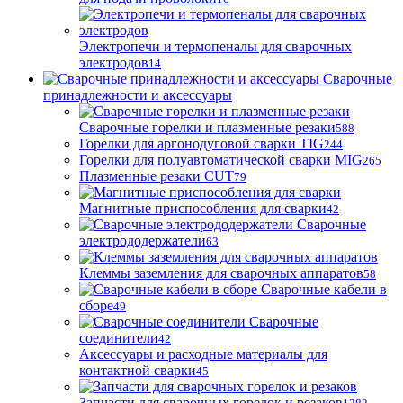
Электропечи и термопеналы для сварочных
электродов
14
Сварочные
принадлежности и аксессуары
Сварочные горелки и плазменные резаки
588
Горелки для аргонодуговой сварки TIG
244
Горелки для полуавтоматической сварки MIG
265
Плазменные резаки CUT
79
Магнитные приспособления для сварки
42
Сварочные
электрододержатели
63
Клеммы заземления для сварочных аппаратов
58
Сварочные кабели в
сборе
49
Сварочные
соединители
42
Аксессуары и расходные материалы для
контактной сварки
45
Запчасти для сварочных горелок и резаков