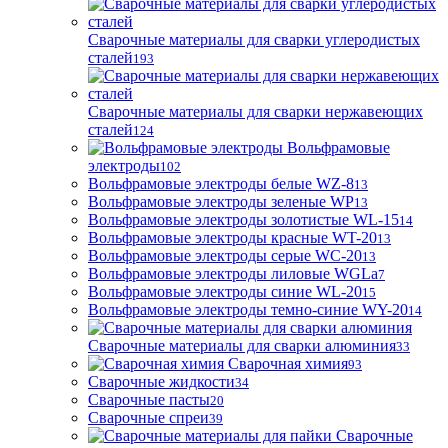
Сварочные материалы для сварки углеродистых
сталей
193
Сварочные материалы для сварки нержавеющих
сталей
124
Вольфрамовые
электроды
102
Вольфрамовые электроды белые WZ-8
13
Вольфрамовые электроды зеленые WP
13
Вольфрамовые электроды золотистые WL-15
14
Вольфрамовые электроды красные WT-20
13
Вольфрамовые электроды серые WC-20
13
Вольфрамовые электроды лиловые WGLa
7
Вольфрамовые электроды синие WL-20
15
Вольфрамовые электроды темно-синие WY-20
14
Сварочные материалы для сварки алюминия
33
Сварочная химия
93
Сварочные жидкости
34
Сварочные пасты
20
Сварочные спреи
39
Сварочные