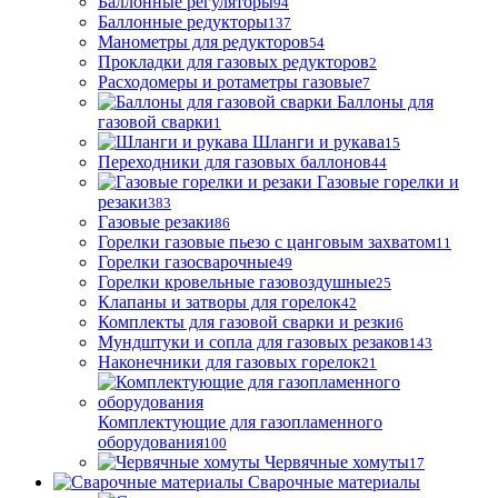
Баллонные регуляторы
94
Баллонные редукторы
137
Манометры для редукторов
54
Прокладки для газовых редукторов
2
Расходомеры и ротаметры газовые
7
Баллоны для
газовой сварки
1
Шланги и рукава
15
Переходники для газовых баллонов
44
Газовые горелки и
резаки
383
Газовые резаки
86
Горелки газовые пьезо с цанговым захватом
11
Горелки газосварочные
49
Горелки кровельные газовоздушные
25
Клапаны и затворы для горелок
42
Комплекты для газовой сварки и резки
6
Мундштуки и сопла для газовых резаков
143
Наконечники для газовых горелок
21
Комплектующие для газопламенного
оборудования
100
Червячные хомуты
17
Сварочные материалы