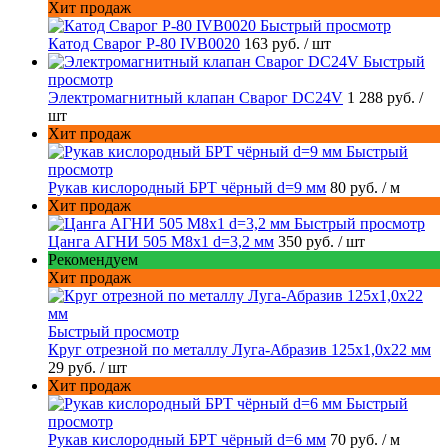
Хит продаж
Быстрый просмотр
Катод Сварог P-80 IVB0020
163 руб.
/ шт
Быстрый
просмотр
Электромагнитный клапан Сварог DC24V
1 288 руб.
/
шт
Хит продаж
Быстрый
просмотр
Рукав кислородный БРТ чёрный d=9 мм
80 руб.
/ м
Хит продаж
Быстрый просмотр
Цанга АГНИ 505 М8х1 d=3,2 мм
350 руб.
/ шт
Рекомендуем
Хит продаж
Быстрый просмотр
Круг отрезной по металлу Луга-Абразив 125x1,0x22 мм
29 руб.
/ шт
Хит продаж
Быстрый
просмотр
Рукав кислородный БРТ чёрный d=6 мм
70 руб.
/ м