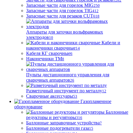
1282
Запасные части для горелок MIG
250
Запасные части для горелок TIG
412
Запасные части для резаков CUT
618
Аппараты для заточки вольфрамовых
электродов
10
Кабели и
наконечники сварочные
14
Кабеля КГ сварочные
6
Наконечники ТМ
8
Пульты дистанционного управления для
сварочных аппаратов
26
Разметочный инструмент по металлу
12
Сварочные аксессуары
53
Газопламенное
оборудование
Баллонные
редукторы и регуляторы
316
Баллонные заправочные устройства
7
Баллонные подогреватели газа
15