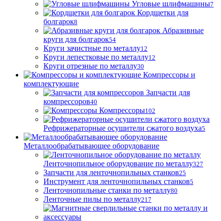
Угловые шлифмашины
7
Кордщетки для
болгарок
8
Абразивные
круги для болгарок
54
Круги зачистные по металлу
12
Круги лепестковые по металлу
12
Круги отрезные по металлу
30
Компрессоры и
комплектующие
Запчасти для
компрессоров
40
Компрессоры
102
Рефрижераторные осушители сжатого воздуха
5
Металлообрабатывающее оборудование
Ленточнопильное оборудование по металлу
327
Запчасти для ленточнопильных станков
25
Инструмент для ленточнопильных станков
5
Ленточнопильные станки по металлу
80
Ленточные пилы по металлу
217