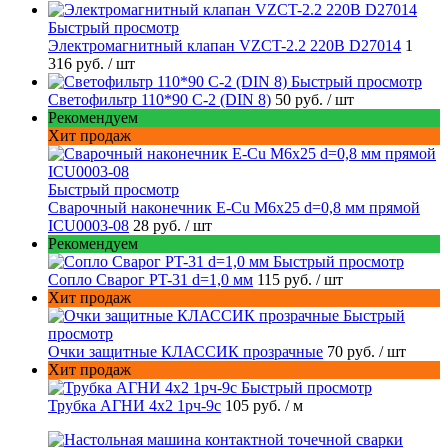
Быстрый просмотр
Электромагнитный клапан VZCT-2.2 220В D27014
1
316 руб.
/ шт
Быстрый просмотр
Светофильтр 110*90 С-2 (DIN 8)
50 руб.
/ шт
Рекомендуем
Хит продаж
Быстрый просмотр
Сварочный наконечник E-Cu M6x25 d=0,8 мм прямой
ICU0003-08
28 руб.
/ шт
Рекомендуем
Быстрый просмотр
Сопло Сварог PT-31 d=1,0 мм
115 руб.
/ шт
Хит продаж
Быстрый
просмотр
Очки защитные КЛАССИК прозрачные
70 руб.
/ шт
Хит продаж
Быстрый просмотр
Трубка АГНИ 4х2 1рч-9с
105 руб.
/ м