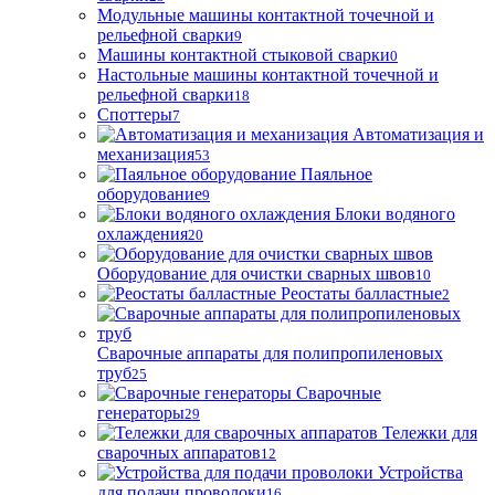
Модульные машины контактной точечной и
рельефной сварки
9
Машины контактной стыковой сварки
0
Настольные машины контактной точечной и
рельефной сварки
18
Споттеры
7
Автоматизация и
механизация
53
Паяльное
оборудование
9
Блоки водяного
охлаждения
20
Оборудование для очистки сварных швов
10
Реостаты балластные
2
Сварочные аппараты для полипропиленовых
труб
25
Сварочные
генераторы
29
Тележки для
сварочных аппаратов
12
Устройства
для подачи проволоки
16