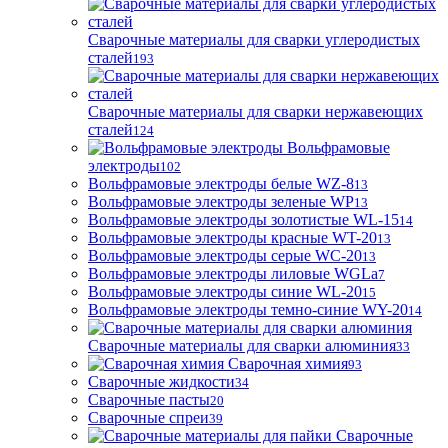
Сварочные материалы для сварки углеродистых
сталей
193
Сварочные материалы для сварки нержавеющих
сталей
124
Вольфрамовые
электроды
102
Вольфрамовые электроды белые WZ-8
13
Вольфрамовые электроды зеленые WP
13
Вольфрамовые электроды золотистые WL-15
14
Вольфрамовые электроды красные WT-20
13
Вольфрамовые электроды серые WC-20
13
Вольфрамовые электроды лиловые WGLa
7
Вольфрамовые электроды синие WL-20
15
Вольфрамовые электроды темно-синие WY-20
14
Сварочные материалы для сварки алюминия
33
Сварочная химия
93
Сварочные жидкости
34
Сварочные пасты
20
Сварочные спреи
39
Сварочные