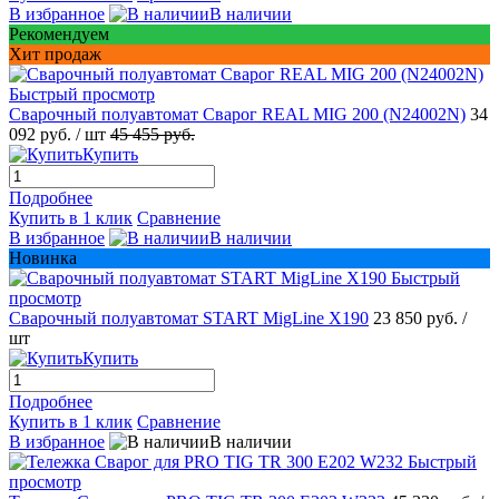
В избранное
В наличии
Рекомендуем
Хит продаж
Быстрый просмотр
Сварочный полуавтомат Сварог REAL MIG 200 (N24002N)
34
092 руб.
/ шт
45 455 руб.
Купить
Подробнее
Купить в 1 клик
Сравнение
В избранное
В наличии
Новинка
Быстрый
просмотр
Сварочный полуавтомат START MigLine X190
23 850 руб.
/
шт
Купить
Подробнее
Купить в 1 клик
Сравнение
В избранное
В наличии
Быстрый
просмотр