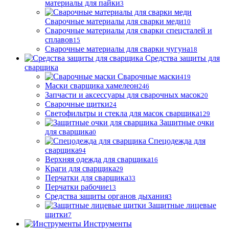
материалы для пайки
3
Сварочные материалы для сварки меди
10
Сварочные материалы для сварки спецсталей и
сплавов
15
Сварочные материалы для сварки чугуна
18
Средства защиты для
сварщика
Сварочные маски
419
Маски сварщика хамелеон
246
Запчасти и аксессуары для сварочных масок
20
Сварочные щитки
24
Светофильтры и стекла для масок сварщика
129
Защитные очки
для сварщика
0
Спецодежда для
сварщика
94
Верхняя одежда для сварщика
16
Краги для сварщика
29
Перчатки для сварщика
33
Перчатки рабочие
13
Средства защиты органов дыхания
3
Защитные лицевые
щитки
7
Инструменты