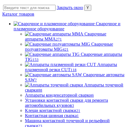
Закрыть окно
Каталог товаров
Сварочное и
плазменное оборудование
Сварочные
аппараты MMA
271
Сварочные
полуавтоматы MIG
421
Сварочные аппараты
TIG
153
Аппараты
плазменной резки CUT
118
Сварочные автоматы
SAW
7
Аппараты точечной
сварки
88
Аппараты конденсаторной сварки
6
Установки контактной сварки для ремонта
автомобильных кузовов
3
Клещи контактной сварки
21
Контактная шовная сварка
1
Машина контактной точечной и рельефной
сварки
23