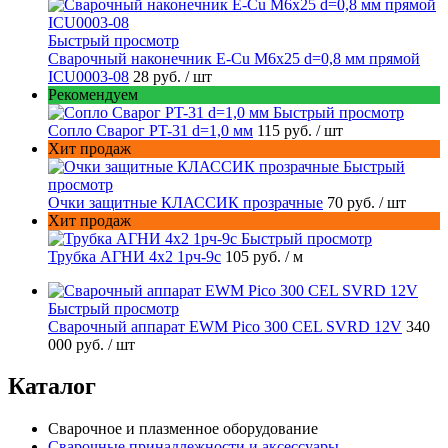
Быстрый просмотр
Сварочный наконечник E-Cu M6x25 d=0,8 мм прямой
ICU0003-08
28 руб.
/ шт
Рекомендуем
Быстрый просмотр
Сопло Сварог PT-31 d=1,0 мм
115 руб.
/ шт
Хит продаж
Быстрый
просмотр
Очки защитные КЛАССИК прозрачные
70 руб.
/ шт
Хит продаж
Быстрый просмотр
Трубка АГНИ 4х2 1рч-9с
105 руб.
/ м
Быстрый просмотр
Сварочный аппарат EWM Pico 300 CEL SVRD 12V
340
000 руб.
/ шт
Каталог
Сварочное и плазменное оборудование
Сварочные принадлежности и аксессуары