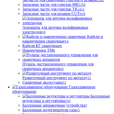
1282
Запасные части для горелок MIG
250
Запасные части для горелок TIG
412
Запасные части для резаков CUT
618
Аппараты для заточки вольфрамовых
электродов
10
Кабели и
наконечники сварочные
14
Кабеля КГ сварочные
6
Наконечники ТМ
8
Пульты дистанционного управления для
сварочных аппаратов
26
Разметочный инструмент по металлу
12
Сварочные аксессуары
53
Газопламенное
оборудование
Баллонные
редукторы и регуляторы
316
Баллонные заправочные устройства
7
Баллонные подогреватели газа
15