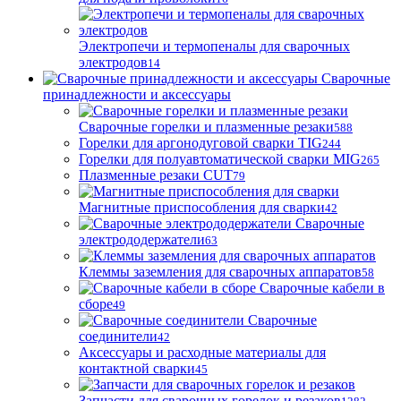
Электропечи и термопеналы для сварочных
электродов
14
Сварочные
принадлежности и аксессуары
Сварочные горелки и плазменные резаки
588
Горелки для аргонодуговой сварки TIG
244
Горелки для полуавтоматической сварки MIG
265
Плазменные резаки CUT
79
Магнитные приспособления для сварки
42
Сварочные
электрододержатели
63
Клеммы заземления для сварочных аппаратов
58
Сварочные кабели в
сборе
49
Сварочные
соединители
42
Аксессуары и расходные материалы для
контактной сварки
45
Запчасти для сварочных горелок и резаков