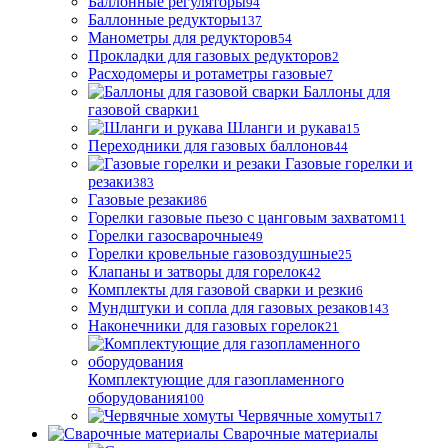
Баллонные регуляторы
94
Баллонные редукторы
137
Манометры для редукторов
54
Прокладки для газовых редукторов
2
Расходомеры и ротаметры газовые
7
Баллоны для
газовой сварки
1
Шланги и рукава
15
Переходники для газовых баллонов
44
Газовые горелки и
резаки
383
Газовые резаки
86
Горелки газовые пьезо с цанговым захватом
11
Горелки газосварочные
49
Горелки кровельные газовоздушные
25
Клапаны и затворы для горелок
42
Комплекты для газовой сварки и резки
6
Мундштуки и сопла для газовых резаков
143
Наконечники для газовых горелок
21
Комплектующие для газопламенного
оборудования
100
Червячные хомуты
17
Сварочные материалы