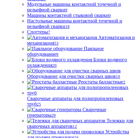
Модульные машины контактной точечной и
рельефной сварки
9
Машины контактной стыковой сварки
0
Настольные машины контактной точечной и
рельефной сварки
18
Споттеры
7
Автоматизация и
механизация
53
Паяльное
оборудование
9
Блоки водяного
охлаждения
20
Оборудование для очистки сварных швов
10
Реостаты балластные
2
Сварочные аппараты для полипропиленовых
труб
25
Сварочные
генераторы
29
Тележки для
сварочных аппаратов
12
Устройства
для подачи проволоки
16