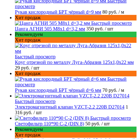
Быстрый
просмотр
Рукав кислородный БРТ чёрный d=9 мм
80 руб.
/ м
Хит продаж
Быстрый просмотр
Цанга АГНИ 505 М8х1 d=3,2 мм
350 руб.
/ шт
Рекомендуем
Хит продаж
Быстрый просмотр
Круг отрезной по металлу Луга-Абразив 125x1,0x22 мм
29 руб.
/ шт
Хит продаж
Быстрый
просмотр
Рукав кислородный БРТ чёрный d=6 мм
70 руб.
/ м
Быстрый просмотр
Электромагнитный клапан VZCT-2.2 220В D27014
1
316 руб.
/ шт
Быстрый просмотр
Светофильтр 110*90 С-2 (DIN 8)
50 руб.
/ шт
Рекомендуем
Хит продаж