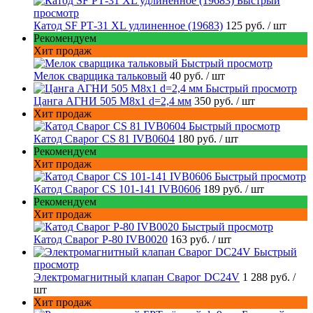
Быстрый
просмотр
Катод SF РТ-31 XL удлиненное (19683)
125 руб.
/ шт
Рекомендуем
Хит продаж
Быстрый просмотр
Мелок сварщика тальковый
40 руб.
/ шт
Быстрый просмотр
Цанга АГНИ 505 М8х1 d=2,4 мм
350 руб.
/ шт
Хит продаж
Быстрый просмотр
Катод Сварог CS 81 IVB0604
180 руб.
/ шт
Рекомендуем
Хит продаж
Быстрый просмотр
Катод Сварог CS 101-141 IVB0606
189 руб.
/ шт
Рекомендуем
Хит продаж
Быстрый просмотр
Катод Сварог P-80 IVB0020
163 руб.
/ шт
Быстрый
просмотр
Электромагнитный клапан Сварог DC24V
1 288 руб.
/
шт
Хит продаж