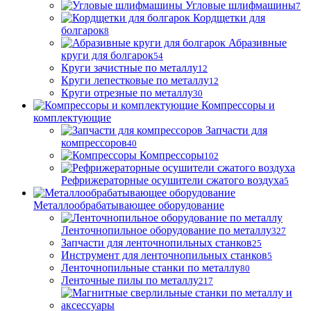
Угловые шлифмашины
7
Кордщетки для
болгарок
8
Абразивные
круги для болгарок
54
Круги зачистные по металлу
12
Круги лепестковые по металлу
12
Круги отрезные по металлу
30
Компрессоры и
комплектующие
Запчасти для
компрессоров
40
Компрессоры
102
Рефрижераторные осушители сжатого воздуха
5
Металлообрабатывающее оборудование
Ленточнопильное оборудование по металлу
327
Запчасти для ленточнопильных станков
25
Инструмент для ленточнопильных станков
5
Ленточнопильные станки по металлу
80
Ленточные пилы по металлу
217