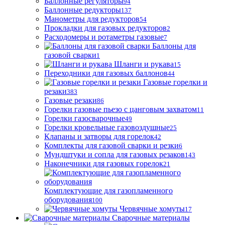
Баллонные регуляторы
94
Баллонные редукторы
137
Манометры для редукторов
54
Прокладки для газовых редукторов
2
Расходомеры и ротаметры газовые
7
Баллоны для
газовой сварки
1
Шланги и рукава
15
Переходники для газовых баллонов
44
Газовые горелки и
резаки
383
Газовые резаки
86
Горелки газовые пьезо с цанговым захватом
11
Горелки газосварочные
49
Горелки кровельные газовоздушные
25
Клапаны и затворы для горелок
42
Комплекты для газовой сварки и резки
6
Мундштуки и сопла для газовых резаков
143
Наконечники для газовых горелок
21
Комплектующие для газопламенного
оборудования
100
Червячные хомуты
17
Сварочные материалы