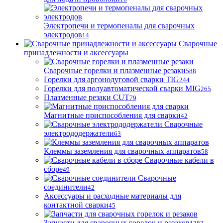
Электропечи и термопеналы для сварочных
электродов
14
Сварочные
принадлежности и аксессуары
Сварочные горелки и плазменные резаки
588
Горелки для аргонодуговой сварки TIG
244
Горелки для полуавтоматической сварки MIG
265
Плазменные резаки CUT
79
Магнитные приспособления для сварки
42
Сварочные
электрододержатели
63
Клеммы заземления для сварочных аппаратов
58
Сварочные кабели в
сборе
49
Сварочные
соединители
42
Аксессуары и расходные материалы для
контактной сварки
45
Запчасти для сварочных горелок и резаков