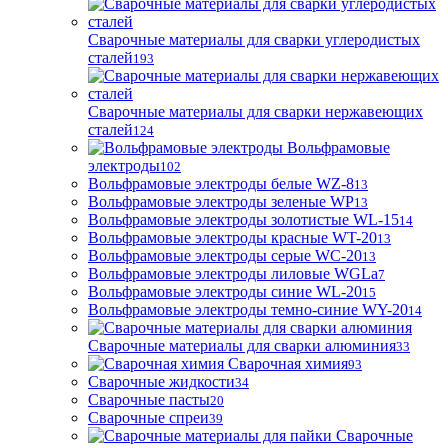
Сварочные материалы для сварки углеродистых
сталей
193
Сварочные материалы для сварки нержавеющих
сталей
124
Вольфрамовые
электроды
102
Вольфрамовые электроды белые WZ-8
13
Вольфрамовые электроды зеленые WP
13
Вольфрамовые электроды золотистые WL-15
14
Вольфрамовые электроды красные WT-20
13
Вольфрамовые электроды серые WC-20
13
Вольфрамовые электроды лиловые WGLa
7
Вольфрамовые электроды синие WL-20
15
Вольфрамовые электроды темно-синие WY-20
14
Сварочные материалы для сварки алюминия
33
Сварочная химия
93
Сварочные жидкости
34
Сварочные пасты
20
Сварочные спреи
39
Сварочные