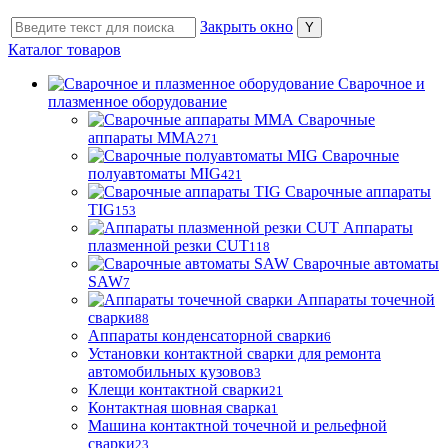
Закрыть окно
Каталог товаров
Сварочное и
плазменное оборудование
Сварочные
аппараты MMA
271
Сварочные
полуавтоматы MIG
421
Сварочные аппараты
TIG
153
Аппараты
плазменной резки CUT
118
Сварочные автоматы
SAW
7
Аппараты точечной
сварки
88
Аппараты конденсаторной сварки
6
Установки контактной сварки для ремонта
автомобильных кузовов
3
Клещи контактной сварки
21
Контактная шовная сварка
1
Машина контактной точечной и рельефной
сварки
23