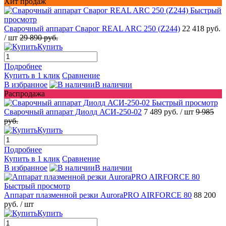
Хит продаж
Быстрый
просмотр
Сварочный аппарат Сварог REAL ARC 250 (Z244)
22 418 руб.
/ шт
29 890 руб.
Купить
Подробнее
Купить в 1 клик
Сравнение
В избранное
В наличии
Распродажа
Быстрый просмотр
Сварочный аппарат Диолд АСИ-250-02
7 489 руб.
/ шт
9 985
руб.
Купить
Подробнее
Купить в 1 клик
Сравнение
В избранное
В наличии
Быстрый просмотр
Аппарат плазменной резки AuroraPRO AIRFORCE 80
88 200
руб.
/ шт
Купить