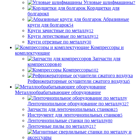
Угловые шлифмашины
7
Кордщетки для
болгарок
8
Абразивные
круги для болгарок
54
Круги зачистные по металлу
12
Круги лепестковые по металлу
12
Круги отрезные по металлу
30
Компрессоры и
комплектующие
Запчасти для
компрессоров
40
Компрессоры
102
Рефрижераторные осушители сжатого воздуха
5
Металлообрабатывающее оборудование
Ленточнопильное оборудование по металлу
327
Запчасти для ленточнопильных станков
25
Инструмент для ленточнопильных станков
5
Ленточнопильные станки по металлу
80
Ленточные пилы по металлу
217