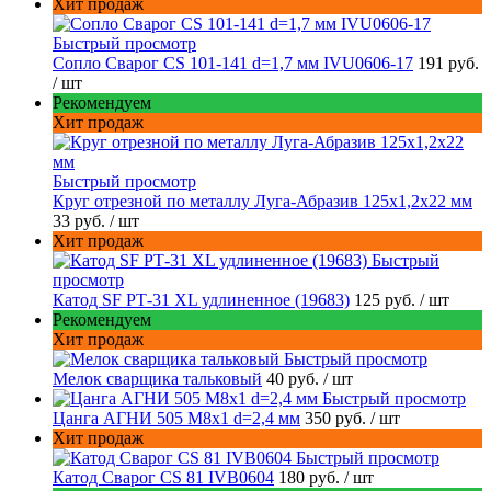
Хит продаж
Быстрый просмотр
Сопло Сварог CS 101-141 d=1,7 мм IVU0606-17
191 руб.
/ шт
Рекомендуем
Хит продаж
Быстрый просмотр
Круг отрезной по металлу Луга-Абразив 125x1,2x22 мм
33 руб.
/ шт
Хит продаж
Быстрый
просмотр
Катод SF РТ-31 XL удлиненное (19683)
125 руб.
/ шт
Рекомендуем
Хит продаж
Быстрый просмотр
Мелок сварщика тальковый
40 руб.
/ шт
Быстрый просмотр
Цанга АГНИ 505 М8х1 d=2,4 мм
350 руб.
/ шт
Хит продаж
Быстрый просмотр
Катод Сварог CS 81 IVB0604
180 руб.
/ шт