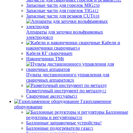
1282
Запасные части для горелок MIG
250
Запасные части для горелок TIG
412
Запасные части для резаков CUT
618
Аппараты для заточки вольфрамовых
электродов
10
Кабели и
наконечники сварочные
14
Кабеля КГ сварочные
6
Наконечники ТМ
8
Пульты дистанционного управления для
сварочных аппаратов
26
Разметочный инструмент по металлу
12
Сварочные аксессуары
53
Газопламенное
оборудование
Баллонные
редукторы и регуляторы
316
Баллонные заправочные устройства
7
Баллонные подогреватели газа
15