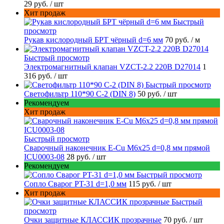
29 руб.
/ шт
Хит продаж
Быстрый
просмотр
Рукав кислородный БРТ чёрный d=6 мм
70 руб.
/ м
Быстрый просмотр
Электромагнитный клапан VZCT-2.2 220В D27014
1
316 руб.
/ шт
Быстрый просмотр
Светофильтр 110*90 С-2 (DIN 8)
50 руб.
/ шт
Рекомендуем
Хит продаж
Быстрый просмотр
Сварочный наконечник E-Cu M6x25 d=0,8 мм прямой
ICU0003-08
28 руб.
/ шт
Рекомендуем
Быстрый просмотр
Сопло Сварог PT-31 d=1,0 мм
115 руб.
/ шт
Хит продаж
Быстрый
просмотр
Очки защитные КЛАССИК прозрачные
70 руб.
/ шт