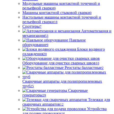
Модульные машины контактной точечной и
рельефной сварки
9
Машины контактной стыковой сварки
0
Настольные машины контактной точечной и
рельефной сварки
18
Споттеры
7
Автоматизация и
механизация
53
Паяльное
оборудование
9
Блоки водяного
охлаждения
20
Оборудование для очистки сварных швов
10
Реостаты балластные
2
Сварочные аппараты для полипропиленовых
труб
25
Сварочные
генераторы
29
Тележки для
сварочных аппаратов
12
Устройства
для подачи проволоки
16