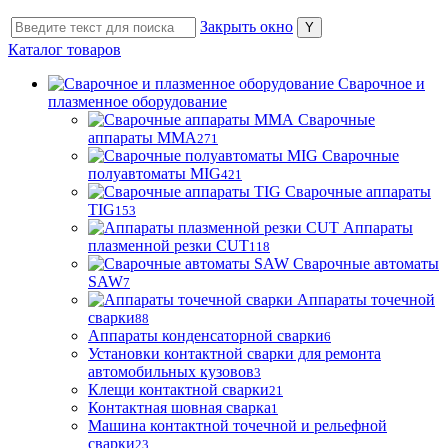
Закрыть окно
Каталог товаров
Сварочное и
плазменное оборудование
Сварочные
аппараты MMA
271
Сварочные
полуавтоматы MIG
421
Сварочные аппараты
TIG
153
Аппараты
плазменной резки CUT
118
Сварочные автоматы
SAW
7
Аппараты точечной
сварки
88
Аппараты конденсаторной сварки
6
Установки контактной сварки для ремонта
автомобильных кузовов
3
Клещи контактной сварки
21
Контактная шовная сварка
1
Машина контактной точечной и рельефной
сварки
23