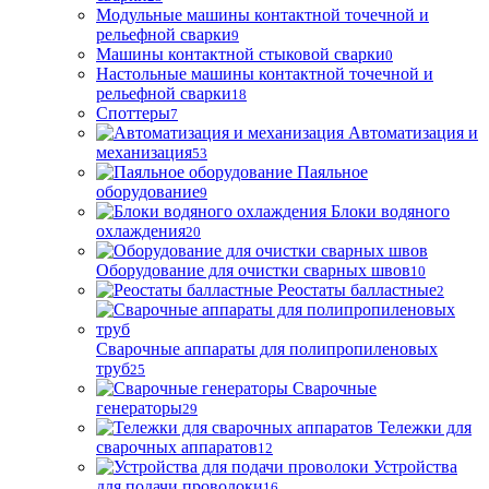
Модульные машины контактной точечной и
рельефной сварки
9
Машины контактной стыковой сварки
0
Настольные машины контактной точечной и
рельефной сварки
18
Споттеры
7
Автоматизация и
механизация
53
Паяльное
оборудование
9
Блоки водяного
охлаждения
20
Оборудование для очистки сварных швов
10
Реостаты балластные
2
Сварочные аппараты для полипропиленовых
труб
25
Сварочные
генераторы
29
Тележки для
сварочных аппаратов
12
Устройства
для подачи проволоки
16