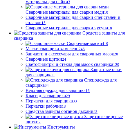
материалы для пайки
3
Сварочные материалы для сварки меди
10
Сварочные материалы для сварки спецсталей и
сплавов
15
Сварочные материалы для сварки чугуна
18
Средства защиты для
сварщика
Сварочные маски
419
Маски сварщика хамелеон
246
Запчасти и аксессуары для сварочных масок
20
Сварочные щитки
24
Светофильтры и стекла для масок сварщика
129
Защитные очки
для сварщика
0
Спецодежда для
сварщика
94
Верхняя одежда для сварщика
16
Краги для сварщика
29
Перчатки для сварщика
33
Перчатки рабочие
13
Средства защиты органов дыхания
3
Защитные лицевые
щитки
7
Инструменты