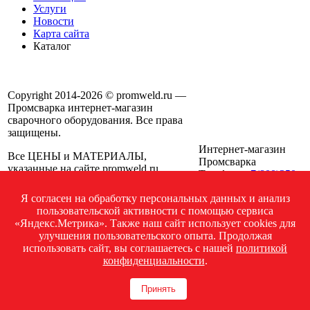
Услуги
Новости
Карта сайта
Каталог
Copyright 2014-2026 © promweld.ru —
Промсварка интернет-магазин
сварочного оборудования. Все права
защищены.
Интернет-магазин
Все ЦЕНЫ и МАТЕРИАЛЫ,
Промсварка
указанные на сайте promweld.ru,
Телефон:
+7(800)350-
приведены как справочная
74-75
информация и не являются публичной
Я согласен на обработку персональных данных и анализ
Электронная почта:
офертой, определяемой положениями
пользовательской активности с помощью сервиса
info@promweld.ru
ст. 437 ГК РФ, и могут быть изменены
«Яндекс.Метрика». Также наш сайт использует cookies для
Мы работаем:
ПН-ПТ
в любое время без предупреждения.
улучшения пользовательского опыта. Продолжая
08:00-17:00; СБ 09:00-
Для получения подробной
использовать сайт, вы соглашаетесь с нашей
политикой
14:00; ВС выходной
информации о стоимости, сроках и
конфиденциальности
.
условиях поставки просьба обращаться
по указанным на сайте телефонам.
Принять
Посмотреть на карте