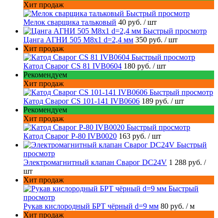
Хит продаж
Быстрый просмотр
Мелок сварщика тальковый
40 руб.
/ шт
Быстрый просмотр
Цанга АГНИ 505 М8х1 d=2,4 мм
350 руб.
/ шт
Хит продаж
Быстрый просмотр
Катод Сварог CS 81 IVB0604
180 руб.
/ шт
Рекомендуем
Хит продаж
Быстрый просмотр
Катод Сварог CS 101-141 IVB0606
189 руб.
/ шт
Рекомендуем
Хит продаж
Быстрый просмотр
Катод Сварог P-80 IVB0020
163 руб.
/ шт
Быстрый
просмотр
Электромагнитный клапан Сварог DC24V
1 288 руб.
/
шт
Хит продаж
Быстрый
просмотр
Рукав кислородный БРТ чёрный d=9 мм
80 руб.
/ м
Хит продаж