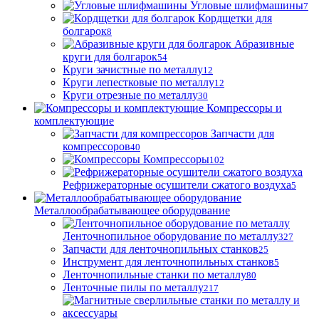
Угловые шлифмашины
7
Кордщетки для
болгарок
8
Абразивные
круги для болгарок
54
Круги зачистные по металлу
12
Круги лепестковые по металлу
12
Круги отрезные по металлу
30
Компрессоры и
комплектующие
Запчасти для
компрессоров
40
Компрессоры
102
Рефрижераторные осушители сжатого воздуха
5
Металлообрабатывающее оборудование
Ленточнопильное оборудование по металлу
327
Запчасти для ленточнопильных станков
25
Инструмент для ленточнопильных станков
5
Ленточнопильные станки по металлу
80
Ленточные пилы по металлу
217