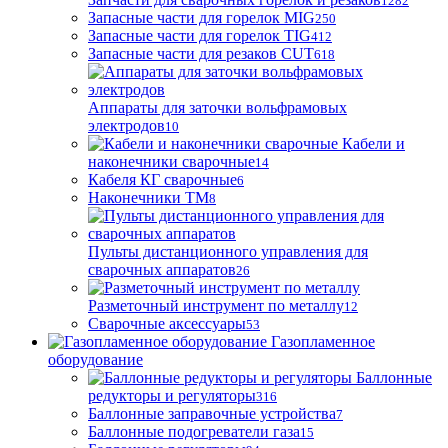
1282
Запасные части для горелок MIG
250
Запасные части для горелок TIG
412
Запасные части для резаков CUT
618
Аппараты для заточки вольфрамовых
электродов
10
Кабели и
наконечники сварочные
14
Кабеля КГ сварочные
6
Наконечники ТМ
8
Пульты дистанционного управления для
сварочных аппаратов
26
Разметочный инструмент по металлу
12
Сварочные аксессуары
53
Газопламенное
оборудование
Баллонные
редукторы и регуляторы
316
Баллонные заправочные устройства
7
Баллонные подогреватели газа
15