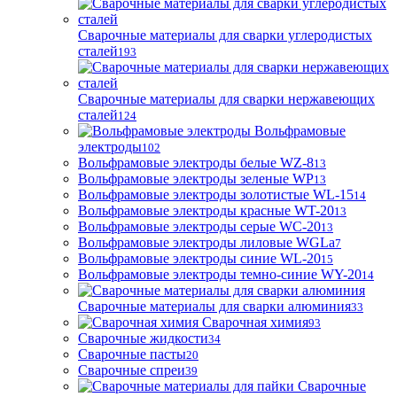
Сварочные материалы для сварки углеродистых
сталей
193
Сварочные материалы для сварки нержавеющих
сталей
124
Вольфрамовые
электроды
102
Вольфрамовые электроды белые WZ-8
13
Вольфрамовые электроды зеленые WP
13
Вольфрамовые электроды золотистые WL-15
14
Вольфрамовые электроды красные WT-20
13
Вольфрамовые электроды серые WC-20
13
Вольфрамовые электроды лиловые WGLa
7
Вольфрамовые электроды синие WL-20
15
Вольфрамовые электроды темно-синие WY-20
14
Сварочные материалы для сварки алюминия
33
Сварочная химия
93
Сварочные жидкости
34
Сварочные пасты
20
Сварочные спреи
39
Сварочные