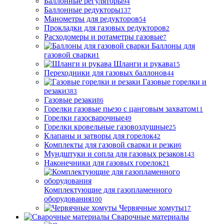
Баллонные регуляторы
94
Баллонные редукторы
137
Манометры для редукторов
54
Прокладки для газовых редукторов
2
Расходомеры и ротаметры газовые
7
Баллоны для
газовой сварки
1
Шланги и рукава
15
Переходники для газовых баллонов
44
Газовые горелки и
резаки
383
Газовые резаки
86
Горелки газовые пьезо с цанговым захватом
11
Горелки газосварочные
49
Горелки кровельные газовоздушные
25
Клапаны и затворы для горелок
42
Комплекты для газовой сварки и резки
6
Мундштуки и сопла для газовых резаков
143
Наконечники для газовых горелок
21
Комплектующие для газопламенного
оборудования
100
Червячные хомуты
17
Сварочные материалы