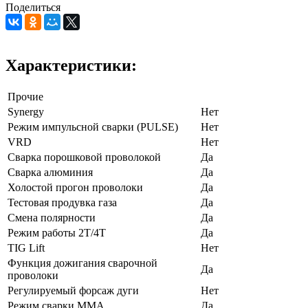
Поделиться
Характеристики:
Прочие
Synergy
Нет
Режим импульсной сварки (PULSE)
Нет
VRD
Нет
Сварка порошковой проволокой
Да
Сварка алюминия
Да
Холостой прогон проволоки
Да
Тестовая продувка газа
Да
Смена полярности
Да
Режим работы 2Т/4Т
Да
TIG Lift
Нет
Функция дожигания сварочной
Да
проволоки
Регулируемый форсаж дуги
Нет
Режим сварки ММА
Да