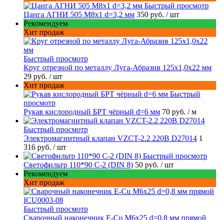
Быстрый просмотр
Цанга АГНИ 505 М8х1 d=3,2 мм
350 руб.
/ шт
Рекомендуем
Хит продаж
Быстрый просмотр
Круг отрезной по металлу Луга-Абразив 125x1,0x22 мм
29 руб.
/ шт
Хит продаж
Быстрый
просмотр
Рукав кислородный БРТ чёрный d=6 мм
70 руб.
/ м
Быстрый просмотр
Электромагнитный клапан VZCT-2.2 220В D27014
1
316 руб.
/ шт
Быстрый просмотр
Светофильтр 110*90 С-2 (DIN 8)
50 руб.
/ шт
Рекомендуем
Хит продаж
Быстрый просмотр
Сварочный наконечник E-Cu M6x25 d=0,8 мм прямой