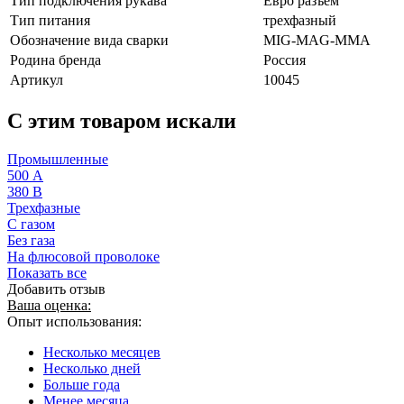
Тип подключения рукава
Евро разъем
Тип питания
трехфазный
Обозначение вида сварки
MIG-MAG-MMA
Родина бренда
Россия
Артикул
10045
C этим товаром искали
Промышленные
500 А
380 В
Трехфазные
С газом
Без газа
На флюсовой проволоке
Показать все
Добавить отзыв
Ваша оценка:
Опыт использования:
Несколько месяцев
Несколько дней
Больше года
Менее месяца