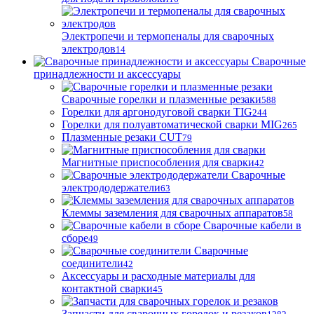
Электропечи и термопеналы для сварочных
электродов
14
Сварочные
принадлежности и аксессуары
Сварочные горелки и плазменные резаки
588
Горелки для аргонодуговой сварки TIG
244
Горелки для полуавтоматической сварки MIG
265
Плазменные резаки CUT
79
Магнитные приспособления для сварки
42
Сварочные
электрододержатели
63
Клеммы заземления для сварочных аппаратов
58
Сварочные кабели в
сборе
49
Сварочные
соединители
42
Аксессуары и расходные материалы для
контактной сварки
45
Запчасти для сварочных горелок и резаков