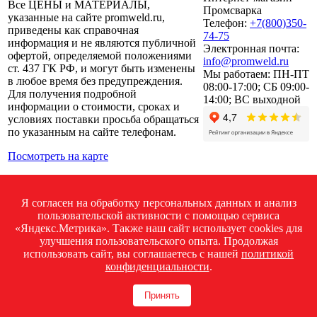
Все ЦЕНЫ и МАТЕРИАЛЫ,
Промсварка
указанные на сайте promweld.ru,
Телефон:
+7(800)350-
приведены как справочная
74-75
информация и не являются публичной
Электронная почта:
офертой, определяемой положениями
info@promweld.ru
ст. 437 ГК РФ, и могут быть изменены
Мы работаем:
ПН-ПТ
в любое время без предупреждения.
08:00-17:00; СБ 09:00-
Для получения подробной
14:00; ВС выходной
информации о стоимости, сроках и
условиях поставки просьба обращаться
по указанным на сайте телефонам.
Посмотреть на карте
Политика конфиденциальности
Я согласен на обработку персональных данных и анализ
пользовательской активности с помощью сервиса
«Яндекс.Метрика». Также наш сайт использует cookies для
улучшения пользовательского опыта. Продолжая
использовать сайт, вы соглашаетесь с нашей
политикой
конфиденциальности
.
Обратная связь
Принять
+7 (800) 350 74 75