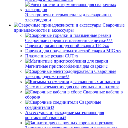
Электропечи и термопеналы для сварочных
электродов
14
Сварочные
принадлежности и аксессуары
Сварочные горелки и плазменные резаки
588
Горелки для аргонодуговой сварки TIG
244
Горелки для полуавтоматической сварки MIG
265
Плазменные резаки CUT
79
Магнитные приспособления для сварки
42
Сварочные
электрододержатели
63
Клеммы заземления для сварочных аппаратов
58
Сварочные кабели в
сборе
49
Сварочные
соединители
42
Аксессуары и расходные материалы для
контактной сварки
45
Запчасти для сварочных горелок и резаков