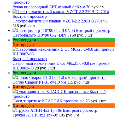
просмотр
Рукав кислородный БРТ чёрный d=6 мм
70 руб.
/ м
Быстрый просмотр
Электромагнитный клапан VZCT-2.2 220В D27014
1
316 руб.
/ шт
Быстрый просмотр
Светофильтр 110*90 С-2 (DIN 8)
50 руб.
/ шт
Рекомендуем
Хит продаж
Быстрый просмотр
Сварочный наконечник E-Cu M6x25 d=0,8 мм прямой
ICU0003-08
28 руб.
/ шт
Рекомендуем
Быстрый просмотр
Сопло Сварог PT-31 d=1,0 мм
115 руб.
/ шт
Хит продаж
Быстрый
просмотр
Очки защитные КЛАССИК прозрачные
70 руб.
/ шт
Хит продаж
Быстрый просмотр
Трубка АГНИ 4х2 1рч-9с
105 руб.
/ м