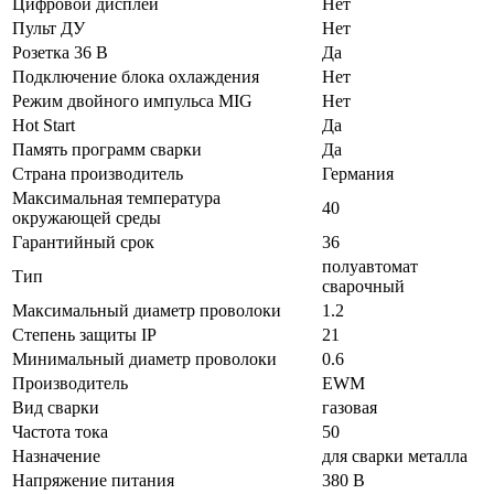
Цифровой дисплей
Нет
Пульт ДУ
Нет
Розетка 36 В
Да
Подключение блока охлаждения
Нет
Режим двойного импульса MIG
Нет
Hot Start
Да
Память программ сварки
Да
Страна производитель
Германия
Максимальная температура
40
окружающей среды
Гарантийный срок
36
полуавтомат
Тип
сварочный
Максимальный диаметр проволоки
1.2
Степень защиты IP
21
Минимальный диаметр проволоки
0.6
Производитель
EWM
Вид сварки
газовая
Частота тока
50
Назначение
для сварки металла
Напряжение питания
380 В