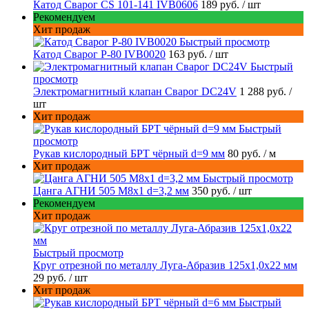
Катод Сварог CS 101-141 IVB0606
189 руб.
/ шт
Рекомендуем
Хит продаж
Быстрый просмотр
Катод Сварог P-80 IVB0020
163 руб.
/ шт
Быстрый
просмотр
Электромагнитный клапан Сварог DC24V
1 288 руб.
/
шт
Хит продаж
Быстрый
просмотр
Рукав кислородный БРТ чёрный d=9 мм
80 руб.
/ м
Хит продаж
Быстрый просмотр
Цанга АГНИ 505 М8х1 d=3,2 мм
350 руб.
/ шт
Рекомендуем
Хит продаж
Быстрый просмотр
Круг отрезной по металлу Луга-Абразив 125x1,0x22 мм
29 руб.
/ шт
Хит продаж
Быстрый