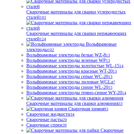
Сварочные материалы для сварки углеродистых
сталей
193
Сварочные материалы для сварки нержавеющих
сталей
124
Вольфрамовые
электроды
102
Вольфрамовые электроды белые WZ-8
13
Вольфрамовые электроды зеленые WP
13
Вольфрамовые электроды золотистые WL-15
14
Вольфрамовые электроды красные WT-20
13
Вольфрамовые электроды серые WC-20
13
Вольфрамовые электроды лиловые WGLa
7
Вольфрамовые электроды синие WL-20
15
Вольфрамовые электроды темно-синие WY-20
14
Сварочные материалы для сварки алюминия
33
Сварочная химия
93
Сварочные жидкости
34
Сварочные пасты
20
Сварочные спреи
39
Сварочные