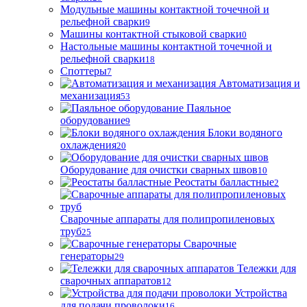
Модульные машины контактной точечной и
рельефной сварки
9
Машины контактной стыковой сварки
0
Настольные машины контактной точечной и
рельефной сварки
18
Споттеры
7
Автоматизация и
механизация
53
Паяльное
оборудование
9
Блоки водяного
охлаждения
20
Оборудование для очистки сварных швов
10
Реостаты балластные
2
Сварочные аппараты для полипропиленовых
труб
25
Сварочные
генераторы
29
Тележки для
сварочных аппаратов
12
Устройства
для подачи проволоки
16