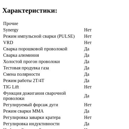
Характеристики:
Прочие
Synergy
Нет
Режим импульсной сварки (PULSE)
Нет
VRD
Нет
Сварка порошковой проволокой
Да
Сварка алюминия
Да
Холостой прогон проволоки
Да
Тестовая продувка газа
Да
Смена полярности
Да
Режим работы 2Т/4Т
Да
TIG Lift
Нет
Функция дожигания сварочной
Да
проволоки
Регулируемый форсаж дуги
Нет
Режим сварки ММА
Да
Регулировка заварки кратера
Нет
Регулировка индуктивности
Да