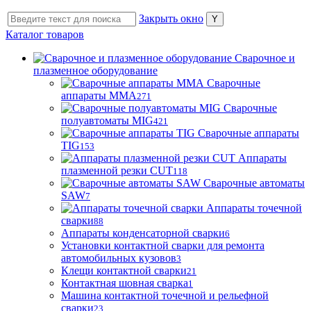
Закрыть окно
Каталог товаров
Сварочное и
плазменное оборудование
Сварочные
аппараты MMA
271
Сварочные
полуавтоматы MIG
421
Сварочные аппараты
TIG
153
Аппараты
плазменной резки CUT
118
Сварочные автоматы
SAW
7
Аппараты точечной
сварки
88
Аппараты конденсаторной сварки
6
Установки контактной сварки для ремонта
автомобильных кузовов
3
Клещи контактной сварки
21
Контактная шовная сварка
1
Машина контактной точечной и рельефной
сварки
23