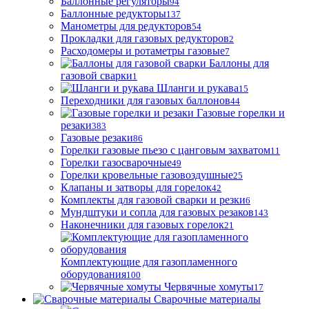
Баллонные регуляторы
94
Баллонные редукторы
137
Манометры для редукторов
54
Прокладки для газовых редукторов
2
Расходомеры и ротаметры газовые
7
Баллоны для
газовой сварки
1
Шланги и рукава
15
Переходники для газовых баллонов
44
Газовые горелки и
резаки
383
Газовые резаки
86
Горелки газовые пьезо с цанговым захватом
11
Горелки газосварочные
49
Горелки кровельные газовоздушные
25
Клапаны и затворы для горелок
42
Комплекты для газовой сварки и резки
6
Мундштуки и сопла для газовых резаков
143
Наконечники для газовых горелок
21
Комплектующие для газопламенного
оборудования
100
Червячные хомуты
17
Сварочные материалы