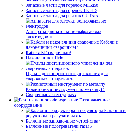
1282
Запасные части для горелок MIG
250
Запасные части для горелок TIG
412
Запасные части для резаков CUT
618
Аппараты для заточки вольфрамовых
электродов
10
Кабели и
наконечники сварочные
14
Кабеля КГ сварочные
6
Наконечники ТМ
8
Пульты дистанционного управления для
сварочных аппаратов
26
Разметочный инструмент по металлу
12
Сварочные аксессуары
53
Газопламенное
оборудование
Баллонные
редукторы и регуляторы
316
Баллонные заправочные устройства
7
Баллонные подогреватели газа
15