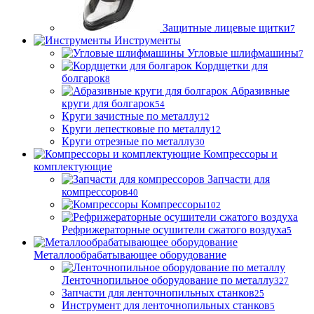
Защитные лицевые щитки
7
Инструменты
Угловые шлифмашины
7
Кордщетки для
болгарок
8
Абразивные
круги для болгарок
54
Круги зачистные по металлу
12
Круги лепестковые по металлу
12
Круги отрезные по металлу
30
Компрессоры и
комплектующие
Запчасти для
компрессоров
40
Компрессоры
102
Рефрижераторные осушители сжатого воздуха
5
Металлообрабатывающее оборудование
Ленточнопильное оборудование по металлу
327
Запчасти для ленточнопильных станков
25
Инструмент для ленточнопильных станков
5