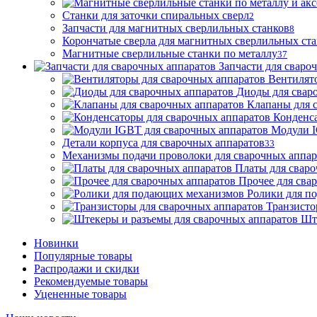
Станки для заточки спиральных сверл
2
Запчасти для магнитных сверлильных станков
8
Корончатые сверла для магнитных сверлильных ст
Магнитные сверлильные станки по металлу
37
Запчасти для сваро
Вентилят
Диоды для свар
Клапаны для 
Конденса
Модули I
Детали корпуса для сварочных аппаратов
33
Механизмы подачи проволоки для сварочных аппар
Платы для сваро
Прочее для сва
Ролики для п
Транзисто
Шт
Новинки
Популярные товары
Распродажи и скидки
Рекомендуемые товары
Уцененные товары