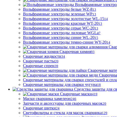
Вольфрамовые электр
Вольфрамовые электроды белые WZ-8
13
Вольфрамовые электроды зеленые WP
13
Вольфрамовые электроды золотистые WL-15
14
Вольфрамовые электроды красные WT-20
13
Вольфрамовые электроды серые WC-20
13
Вольфрамовые электроды лиловые WGLa
7
Вольфрамовые электроды синие WL-20
15
Вольфрамовые электроды темно-синие WY-20
14
Свар
Сварочная химия
93
Сварочные жидкости
34
Сварочные пасты
20
Сварочные спреи
39
Сварочные мате
Сварочны
Сварочные материалы для сварки спецсталей и спл
Сварочные материалы для сварки чугуна
18
Средства защиты для с
Сварочные маски
419
Маски сварщика хамелеон
246
Запчасти и аксессуары для сварочных масок
20
Сварочные щитки
24
Светофильтры и стекла для масок сварщика
129