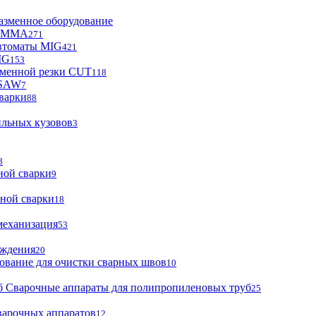
азменное оборудование
ы MMA
271
втоматы MIG
421
IG
153
зменной резки CUT
118
 SAW
7
варки
88
ильных кузовов
3
3
ной сварки
9
ной сварки
18
механизация
53
аждения
20
ование для очистки сварных швов
10
Сварочные аппараты для полипропиленовых труб
25
варочных аппаратов
12