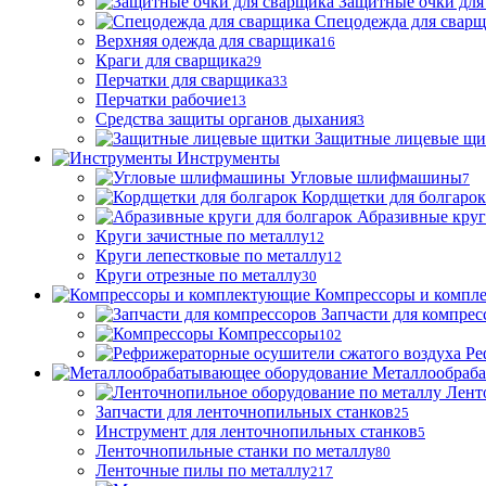
Защитные очки для
Спецодежда для свар
Верхняя одежда для сварщика
16
Краги для сварщика
29
Перчатки для сварщика
33
Перчатки рабочие
13
Средства защиты органов дыхания
3
Защитные лицевые щи
Инструменты
Угловые шлифмашины
7
Кордщетки для болгарок
Абразивные круг
Круги зачистные по металлу
12
Круги лепестковые по металлу
12
Круги отрезные по металлу
30
Компрессоры и компл
Запчасти для компрес
Компрессоры
102
Ре
Металлообраб
Лент
Запчасти для ленточнопильных станков
25
Инструмент для ленточнопильных станков
5
Ленточнопильные станки по металлу
80
Ленточные пилы по металлу
217