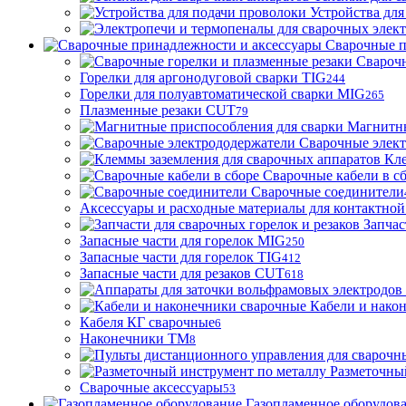
Устройства для
Сварочные п
Сварочн
Горелки для аргонодуговой сварки TIG
244
Горелки для полуавтоматической сварки MIG
265
Плазменные резаки CUT
79
Магнитны
Сварочные элек
Кле
Сварочные кабели в с
Сварочные соединители
Аксессуары и расходные материалы для контактной
Запчас
Запасные части для горелок MIG
250
Запасные части для горелок TIG
412
Запасные части для резаков CUT
618
Кабели и нако
Кабеля КГ сварочные
6
Наконечники ТМ
8
Разметочны
Сварочные аксессуары
53
Газопламенное оборудов