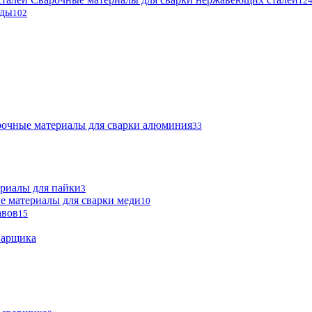
12
оды
102
очные материалы для сварки алюминия
33
риалы для пайки
3
е материалы для сварки меди
10
авов
15
варщика