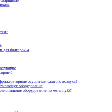
 сварщика
0
щика
94
тки
7
8
и для болгарок
54
ектующие
соров
40
фрижераторные осушители сжатого воздуха
5
атывающее оборудование
очнопильное оборудование по металлу
327