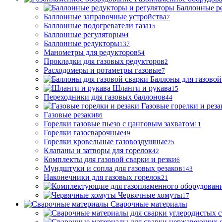
Баллонные р
Баллонные заправочные устройства
7
Баллонные подогреватели газа
15
Баллонные регуляторы
94
Баллонные редукторы
137
Манометры для редукторов
54
Прокладки для газовых редукторов
2
Расходомеры и ротаметры газовые
7
Баллоны для газовой
Шланги и рукава
15
Переходники для газовых баллонов
44
Газовые горелки и реза
Газовые резаки
86
Горелки газовые пьезо с цанговым захватом
11
Горелки газосварочные
49
Горелки кровельные газовоздушные
25
Клапаны и затворы для горелок
42
Комплекты для газовой сварки и резки
6
Мундштуки и сопла для газовых резаков
143
Наконечники для газовых горелок
21
Червячные хомуты
17
Сварочные материалы