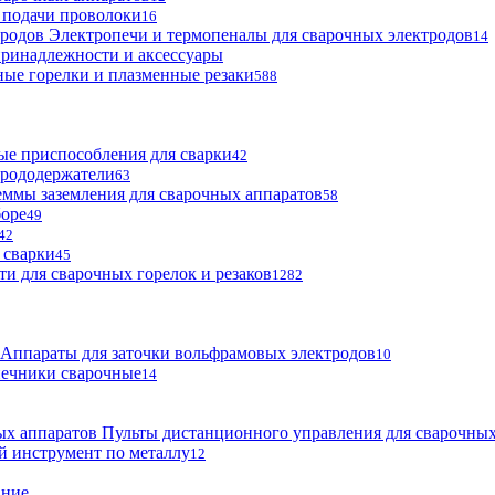
 подачи проволоки
16
Электропечи и термопеналы для сварочных электродов
14
ринадлежности и аксессуары
ые горелки и плазменные резаки
588
е приспособления для сварки
42
трододержатели
63
ммы заземления для сварочных аппаратов
58
боре
49
42
 сварки
45
ти для сварочных горелок и резаков
1282
Аппараты для заточки вольфрамовых электродов
10
нечники сварочные
14
Пульты дистанционного управления для сварочных
й инструмент по металлу
12
ание