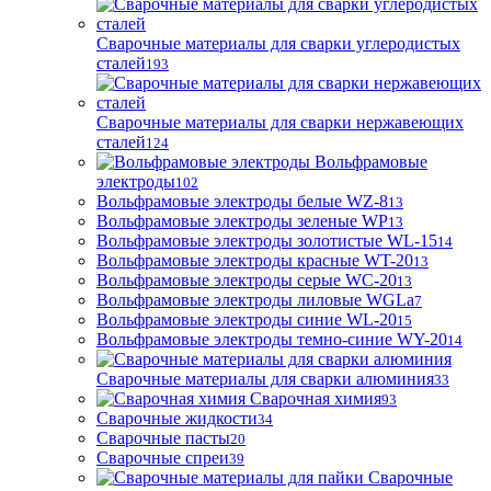
Сварочные материалы для сварки углеродистых
сталей
193
Сварочные материалы для сварки нержавеющих
сталей
124
Вольфрамовые
электроды
102
Вольфрамовые электроды белые WZ-8
13
Вольфрамовые электроды зеленые WP
13
Вольфрамовые электроды золотистые WL-15
14
Вольфрамовые электроды красные WT-20
13
Вольфрамовые электроды серые WC-20
13
Вольфрамовые электроды лиловые WGLa
7
Вольфрамовые электроды синие WL-20
15
Вольфрамовые электроды темно-синие WY-20
14
Сварочные материалы для сварки алюминия
33
Сварочная химия
93
Сварочные жидкости
34
Сварочные пасты
20
Сварочные спреи
39
Сварочные