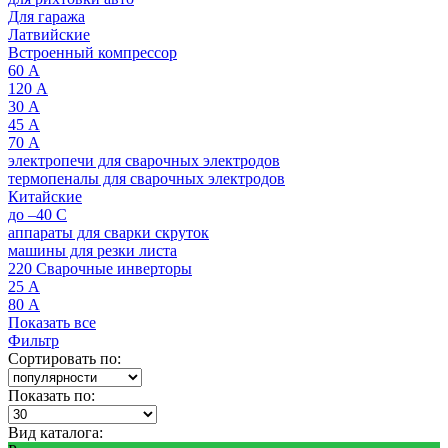
Для гаража
Латвийские
Встроенный компрессор
60 А
120 А
30 А
45 А
70 А
электропечи для сварочных электродов
термопеналы для сварочных электродов
Китайские
до –40 C
аппараты для сварки скруток
машины для резки листа
220 Сварочные инверторы
25 А
80 А
Показать все
Фильтр
Сортировать по:
Показать по:
Вид каталога: