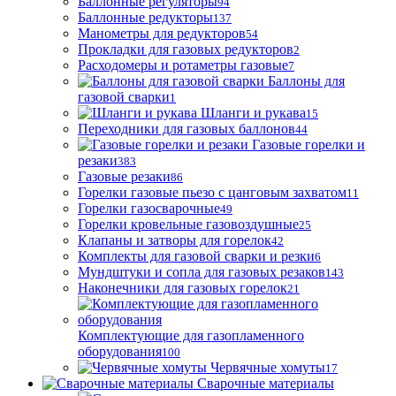
Баллонные регуляторы
94
Баллонные редукторы
137
Манометры для редукторов
54
Прокладки для газовых редукторов
2
Расходомеры и ротаметры газовые
7
Баллоны для
газовой сварки
1
Шланги и рукава
15
Переходники для газовых баллонов
44
Газовые горелки и
резаки
383
Газовые резаки
86
Горелки газовые пьезо с цанговым захватом
11
Горелки газосварочные
49
Горелки кровельные газовоздушные
25
Клапаны и затворы для горелок
42
Комплекты для газовой сварки и резки
6
Мундштуки и сопла для газовых резаков
143
Наконечники для газовых горелок
21
Комплектующие для газопламенного
оборудования
100
Червячные хомуты
17
Сварочные материалы