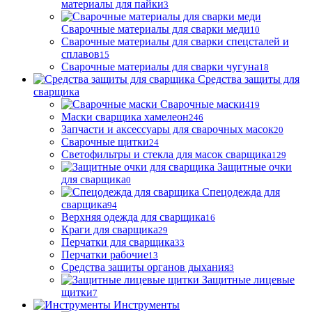
материалы для пайки
3
Сварочные материалы для сварки меди
10
Сварочные материалы для сварки спецсталей и
сплавов
15
Сварочные материалы для сварки чугуна
18
Средства защиты для
сварщика
Сварочные маски
419
Маски сварщика хамелеон
246
Запчасти и аксессуары для сварочных масок
20
Сварочные щитки
24
Светофильтры и стекла для масок сварщика
129
Защитные очки
для сварщика
0
Спецодежда для
сварщика
94
Верхняя одежда для сварщика
16
Краги для сварщика
29
Перчатки для сварщика
33
Перчатки рабочие
13
Средства защиты органов дыхания
3
Защитные лицевые
щитки
7
Инструменты