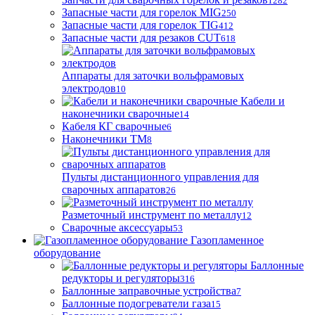
1282
Запасные части для горелок MIG
250
Запасные части для горелок TIG
412
Запасные части для резаков CUT
618
Аппараты для заточки вольфрамовых
электродов
10
Кабели и
наконечники сварочные
14
Кабеля КГ сварочные
6
Наконечники ТМ
8
Пульты дистанционного управления для
сварочных аппаратов
26
Разметочный инструмент по металлу
12
Сварочные аксессуары
53
Газопламенное
оборудование
Баллонные
редукторы и регуляторы
316
Баллонные заправочные устройства
7
Баллонные подогреватели газа
15