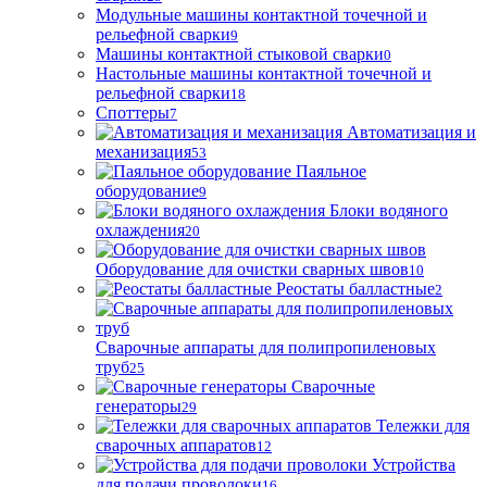
Модульные машины контактной точечной и
рельефной сварки
9
Машины контактной стыковой сварки
0
Настольные машины контактной точечной и
рельефной сварки
18
Споттеры
7
Автоматизация и
механизация
53
Паяльное
оборудование
9
Блоки водяного
охлаждения
20
Оборудование для очистки сварных швов
10
Реостаты балластные
2
Сварочные аппараты для полипропиленовых
труб
25
Сварочные
генераторы
29
Тележки для
сварочных аппаратов
12
Устройства
для подачи проволоки
16