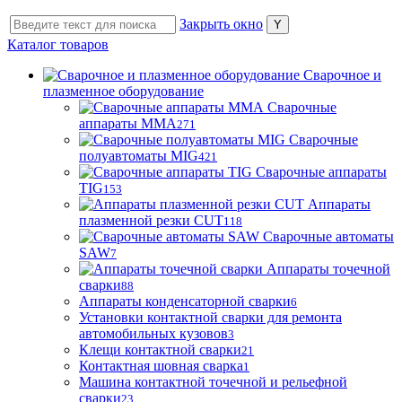
Закрыть окно
Каталог товаров
Сварочное и
плазменное оборудование
Сварочные
аппараты MMA
271
Сварочные
полуавтоматы MIG
421
Сварочные аппараты
TIG
153
Аппараты
плазменной резки CUT
118
Сварочные автоматы
SAW
7
Аппараты точечной
сварки
88
Аппараты конденсаторной сварки
6
Установки контактной сварки для ремонта
автомобильных кузовов
3
Клещи контактной сварки
21
Контактная шовная сварка
1
Машина контактной точечной и рельефной
сварки
23