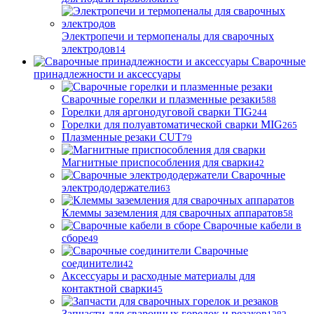
Электропечи и термопеналы для сварочных
электродов
14
Сварочные
принадлежности и аксессуары
Сварочные горелки и плазменные резаки
588
Горелки для аргонодуговой сварки TIG
244
Горелки для полуавтоматической сварки MIG
265
Плазменные резаки CUT
79
Магнитные приспособления для сварки
42
Сварочные
электрододержатели
63
Клеммы заземления для сварочных аппаратов
58
Сварочные кабели в
сборе
49
Сварочные
соединители
42
Аксессуары и расходные материалы для
контактной сварки
45
Запчасти для сварочных горелок и резаков