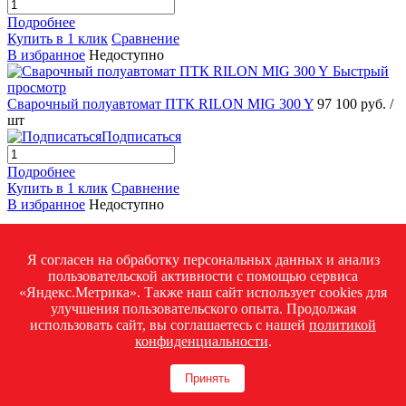
Подробнее
Купить в 1 клик
Сравнение
В избранное
Недоступно
Быстрый
просмотр
Сварочный полуавтомат ПТК RILON MIG 300 Y
97 100 руб.
/
шт
Подписаться
Подробнее
Купить в 1 клик
Сравнение
В избранное
Недоступно
Назад
1
Я согласен на обработку персональных данных и анализ
2
пользовательской активности с помощью сервиса
3
«Яндекс.Метрика». Также наш сайт использует cookies для
4
улучшения пользовательского опыта. Продолжая
5
использовать сайт, вы соглашаетесь с нашей
политикой
Вперед
конфиденциальности
.
Инверторные сварочные аппараты российского производства
Принять
– это оптимальное сочетание стоимости, качества сборки и
надежности. Они значительно уступают в цене зарубежному