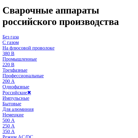
Сварочные аппараты
российского производства
Без газа
С газом
На флюсовой проволоке
380 В
Промышленные
220 В
Трехфазные
Профессиональные
200 А
Однофазные
Российские
✖
Импульсные
Бытовые
Для алюминия
Немецкие
500 А
250 А
350 А
Режим AC/DC