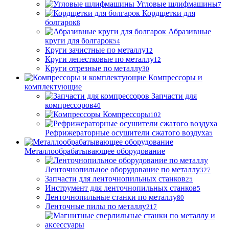
Угловые шлифмашины
7
Кордщетки для
болгарок
8
Абразивные
круги для болгарок
54
Круги зачистные по металлу
12
Круги лепестковые по металлу
12
Круги отрезные по металлу
30
Компрессоры и
комплектующие
Запчасти для
компрессоров
40
Компрессоры
102
Рефрижераторные осушители сжатого воздуха
5
Металлообрабатывающее оборудование
Ленточнопильное оборудование по металлу
327
Запчасти для ленточнопильных станков
25
Инструмент для ленточнопильных станков
5
Ленточнопильные станки по металлу
80
Ленточные пилы по металлу
217