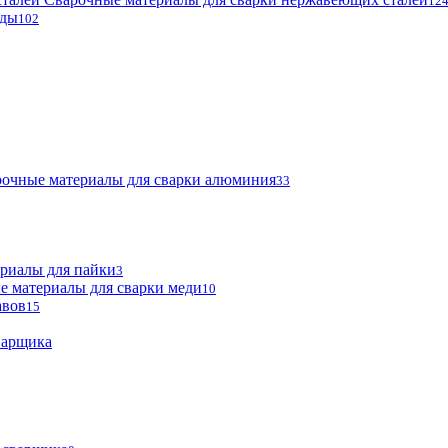
12
оды
102
очные материалы для сварки алюминия
33
риалы для пайки
3
е материалы для сварки меди
10
авов
15
варщика