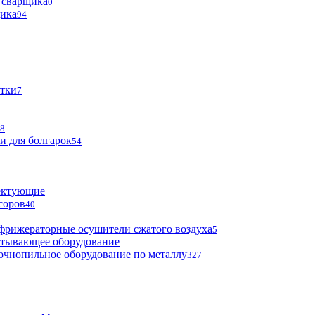
 сварщика
0
щика
94
тки
7
8
и для болгарок
54
ектующие
соров
40
фрижераторные осушители сжатого воздуха
5
атывающее оборудование
очнопильное оборудование по металлу
327