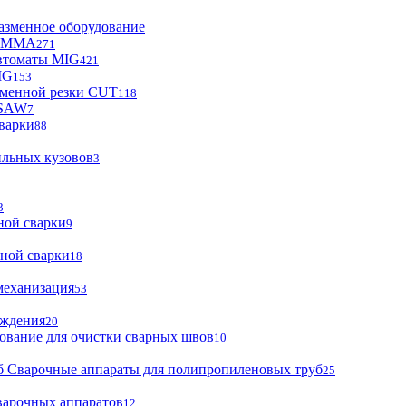
азменное оборудование
ы MMA
271
втоматы MIG
421
IG
153
зменной резки CUT
118
 SAW
7
варки
88
ильных кузовов
3
3
ной сварки
9
ной сварки
18
механизация
53
аждения
20
ование для очистки сварных швов
10
Сварочные аппараты для полипропиленовых труб
25
варочных аппаратов
12