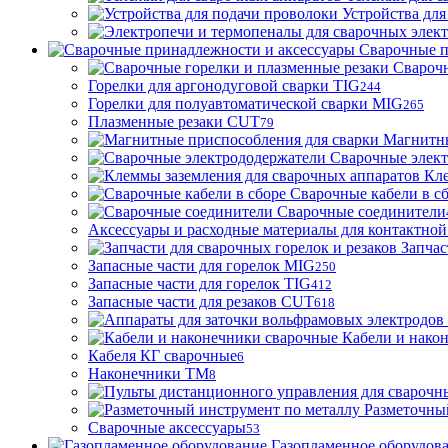
Устройства для
Сварочные п
Сварочн
Горелки для аргонодуговой сварки TIG
244
Горелки для полуавтоматической сварки MIG
265
Плазменные резаки CUT
79
Магнитны
Сварочные элек
Кле
Сварочные кабели в с
Сварочные соединители
Аксессуары и расходные материалы для контактной
Запчас
Запасные части для горелок MIG
250
Запасные части для горелок TIG
412
Запасные части для резаков CUT
618
Кабели и нако
Кабеля КГ сварочные
6
Наконечники ТМ
8
Разметочны
Сварочные аксессуары
53
Газопламенное оборудов