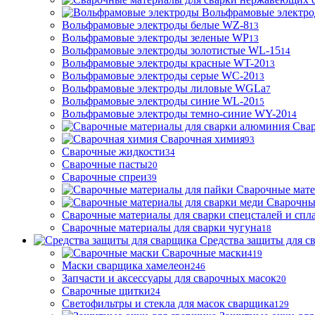
Вольфрамовые электр
Вольфрамовые электроды белые WZ-8
13
Вольфрамовые электроды зеленые WP
13
Вольфрамовые электроды золотистые WL-15
14
Вольфрамовые электроды красные WT-20
13
Вольфрамовые электроды серые WC-20
13
Вольфрамовые электроды лиловые WGLa
7
Вольфрамовые электроды синие WL-20
15
Вольфрамовые электроды темно-синие WY-20
14
Свар
Сварочная химия
93
Сварочные жидкости
34
Сварочные пасты
20
Сварочные спреи
39
Сварочные мате
Сварочны
Сварочные материалы для сварки спецсталей и спл
Сварочные материалы для сварки чугуна
18
Средства защиты для с
Сварочные маски
419
Маски сварщика хамелеон
246
Запчасти и аксессуары для сварочных масок
20
Сварочные щитки
24
Светофильтры и стекла для масок сварщика
129