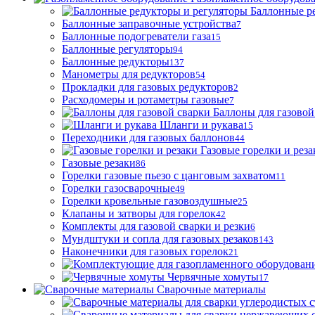
Баллонные р
Баллонные заправочные устройства
7
Баллонные подогреватели газа
15
Баллонные регуляторы
94
Баллонные редукторы
137
Манометры для редукторов
54
Прокладки для газовых редукторов
2
Расходомеры и ротаметры газовые
7
Баллоны для газовой
Шланги и рукава
15
Переходники для газовых баллонов
44
Газовые горелки и реза
Газовые резаки
86
Горелки газовые пьезо с цанговым захватом
11
Горелки газосварочные
49
Горелки кровельные газовоздушные
25
Клапаны и затворы для горелок
42
Комплекты для газовой сварки и резки
6
Мундштуки и сопла для газовых резаков
143
Наконечники для газовых горелок
21
Червячные хомуты
17
Сварочные материалы