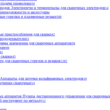
 подачи проволоки
16
Электропечи и термопеналы для сварочных электродов
14
ринадлежности и аксессуары
ые горелки и плазменные резаки
588
е приспособления для сварки
42
трододержатели
63
ммы заземления для сварочных аппаратов
58
боре
49
42
 сварки
45
ти для сварочных горелок и резаков
1282
Аппараты для заточки вольфрамовых электродов
10
нечники сварочные
14
Пульты дистанционного управления для сварочных
й инструмент по металлу
12
ание