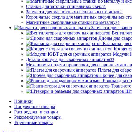
Станки для заточки спиральных сверл
2
Запчасти для магнитных сверлильных станков
8
Корончатые сверла для магнитных сверлильных ст
Магнитные сверлильные станки по металлу
37
Запчасти для сваро
Вентилят
Диоды для свар
Клапаны для 
Конденса
Модули I
Детали корпуса для сварочных аппаратов
33
Механизмы подачи проволоки для сварочных аппар
Платы для сваро
Прочее для сва
Ролики для п
Транзисто
Шт
Новинки
Популярные товары
Распродажи и скидки
Рекомендуемые товары
Уцененные товары