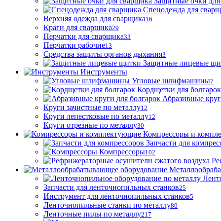
Защитные очки для
Спецодежда для свар
Верхняя одежда для сварщика
16
Краги для сварщика
29
Перчатки для сварщика
33
Перчатки рабочие
13
Средства защиты органов дыхания
3
Защитные лицевые щи
Инструменты
Угловые шлифмашины
7
Кордщетки для болгарок
Абразивные круг
Круги зачистные по металлу
12
Круги лепестковые по металлу
12
Круги отрезные по металлу
30
Компрессоры и компл
Запчасти для компрес
Компрессоры
102
Ре
Металлообраб
Лент
Запчасти для ленточнопильных станков
25
Инструмент для ленточнопильных станков
5
Ленточнопильные станки по металлу
80
Ленточные пилы по металлу
217