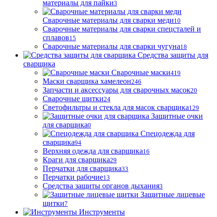
материалы для пайки
3
Сварочные материалы для сварки меди
10
Сварочные материалы для сварки спецсталей и
сплавов
15
Сварочные материалы для сварки чугуна
18
Средства защиты для
сварщика
Сварочные маски
419
Маски сварщика хамелеон
246
Запчасти и аксессуары для сварочных масок
20
Сварочные щитки
24
Светофильтры и стекла для масок сварщика
129
Защитные очки
для сварщика
0
Спецодежда для
сварщика
94
Верхняя одежда для сварщика
16
Краги для сварщика
29
Перчатки для сварщика
33
Перчатки рабочие
13
Средства защиты органов дыхания
3
Защитные лицевые
щитки
7
Инструменты