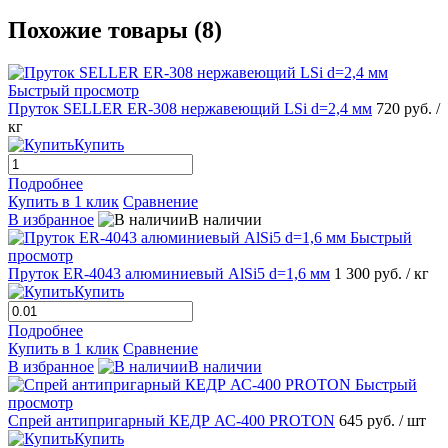
Похожие товары (8)
Быстрый просмотр
Пруток SELLER ER-308 нержавеющий LSi d=2,4 мм
720 руб.
/
кг
Купить
Подробнее
Купить в 1 клик
Сравнение
В избранное
В наличии
Быстрый
просмотр
Пруток ER-4043 алюминиевый AlSi5 d=1,6 мм
1 300 руб.
/ кг
Купить
Подробнее
Купить в 1 клик
Сравнение
В избранное
В наличии
Быстрый
просмотр
Спрей антипригарный КЕДР АС-400 PROTON
645 руб.
/ шт
Купить