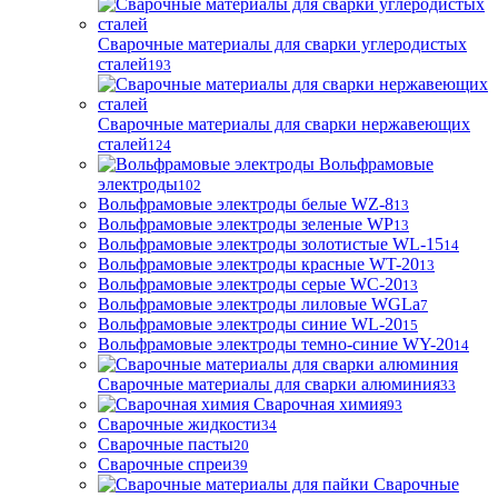
Сварочные материалы для сварки углеродистых
сталей
193
Сварочные материалы для сварки нержавеющих
сталей
124
Вольфрамовые
электроды
102
Вольфрамовые электроды белые WZ-8
13
Вольфрамовые электроды зеленые WP
13
Вольфрамовые электроды золотистые WL-15
14
Вольфрамовые электроды красные WT-20
13
Вольфрамовые электроды серые WC-20
13
Вольфрамовые электроды лиловые WGLa
7
Вольфрамовые электроды синие WL-20
15
Вольфрамовые электроды темно-синие WY-20
14
Сварочные материалы для сварки алюминия
33
Сварочная химия
93
Сварочные жидкости
34
Сварочные пасты
20
Сварочные спреи
39
Сварочные