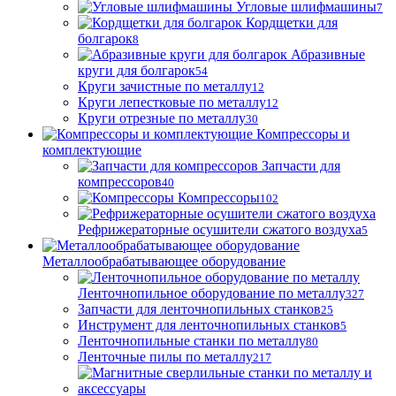
Угловые шлифмашины
7
Кордщетки для
болгарок
8
Абразивные
круги для болгарок
54
Круги зачистные по металлу
12
Круги лепестковые по металлу
12
Круги отрезные по металлу
30
Компрессоры и
комплектующие
Запчасти для
компрессоров
40
Компрессоры
102
Рефрижераторные осушители сжатого воздуха
5
Металлообрабатывающее оборудование
Ленточнопильное оборудование по металлу
327
Запчасти для ленточнопильных станков
25
Инструмент для ленточнопильных станков
5
Ленточнопильные станки по металлу
80
Ленточные пилы по металлу
217