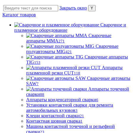
Закрыть окно
Каталог товаров
Сварочное и
плазменное оборудование
Сварочные
аппараты MMA
271
Сварочные
полуавтоматы MIG
421
Сварочные аппараты
TIG
153
Аппараты
плазменной резки CUT
118
Сварочные автоматы
SAW
7
Аппараты точечной
сварки
88
Аппараты конденсаторной сварки
6
Установки контактной сварки для ремонта
автомобильных кузовов
3
Клещи контактной сварки
21
Контактная шовная сварка
1
Машина контактной точечной и рельефной
сварки
23