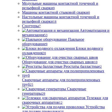
Модульные машины контактной точечной и
рельефной сварки
9
Машины контактной стыковой сварки
0
Настольные машины контактной точечной и
рельефной сварки
18
Споттеры
7
Автоматизация и
механизация
53
Паяльное
оборудование
9
Блоки водяного
охлаждения
20
Оборудование для очистки сварных швов
10
Реостаты балластные
2
Сварочные аппараты для полипропиленовых
труб
25
Сварочные
генераторы
29
Тележки для
сварочных аппаратов
12
Устройства
для подачи проволоки
16