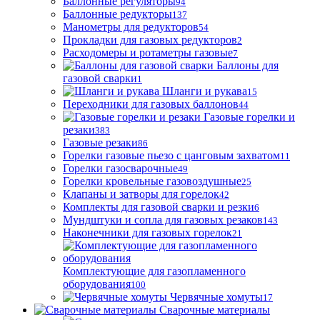
Баллонные регуляторы
94
Баллонные редукторы
137
Манометры для редукторов
54
Прокладки для газовых редукторов
2
Расходомеры и ротаметры газовые
7
Баллоны для
газовой сварки
1
Шланги и рукава
15
Переходники для газовых баллонов
44
Газовые горелки и
резаки
383
Газовые резаки
86
Горелки газовые пьезо с цанговым захватом
11
Горелки газосварочные
49
Горелки кровельные газовоздушные
25
Клапаны и затворы для горелок
42
Комплекты для газовой сварки и резки
6
Мундштуки и сопла для газовых резаков
143
Наконечники для газовых горелок
21
Комплектующие для газопламенного
оборудования
100
Червячные хомуты
17
Сварочные материалы