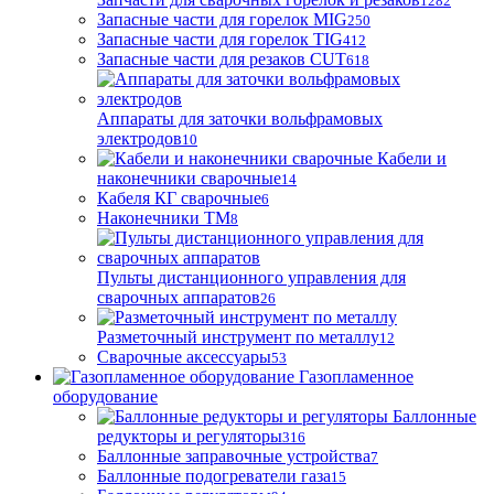
1282
Запасные части для горелок MIG
250
Запасные части для горелок TIG
412
Запасные части для резаков CUT
618
Аппараты для заточки вольфрамовых
электродов
10
Кабели и
наконечники сварочные
14
Кабеля КГ сварочные
6
Наконечники ТМ
8
Пульты дистанционного управления для
сварочных аппаратов
26
Разметочный инструмент по металлу
12
Сварочные аксессуары
53
Газопламенное
оборудование
Баллонные
редукторы и регуляторы
316
Баллонные заправочные устройства
7
Баллонные подогреватели газа
15