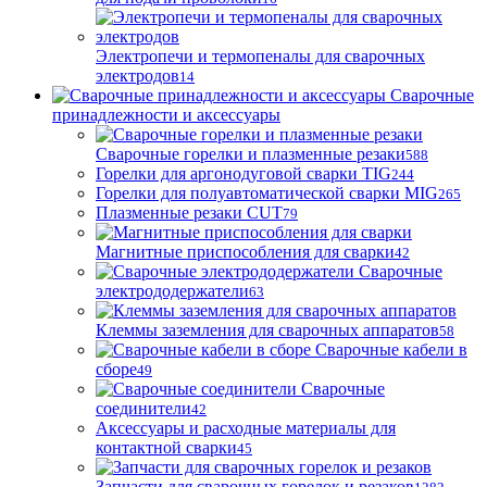
Электропечи и термопеналы для сварочных
электродов
14
Сварочные
принадлежности и аксессуары
Сварочные горелки и плазменные резаки
588
Горелки для аргонодуговой сварки TIG
244
Горелки для полуавтоматической сварки MIG
265
Плазменные резаки CUT
79
Магнитные приспособления для сварки
42
Сварочные
электрододержатели
63
Клеммы заземления для сварочных аппаратов
58
Сварочные кабели в
сборе
49
Сварочные
соединители
42
Аксессуары и расходные материалы для
контактной сварки
45
Запчасти для сварочных горелок и резаков