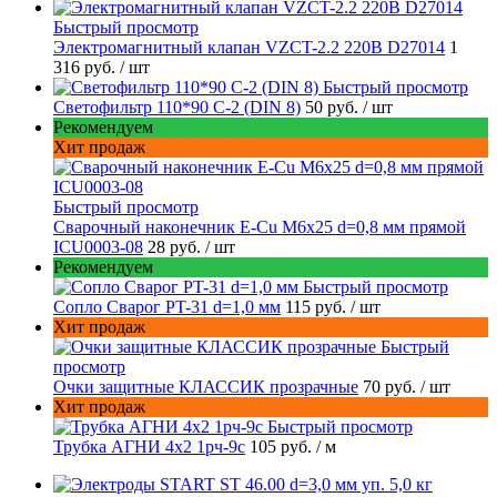
Быстрый просмотр
Электромагнитный клапан VZCT-2.2 220В D27014
1
316 руб.
/ шт
Быстрый просмотр
Светофильтр 110*90 С-2 (DIN 8)
50 руб.
/ шт
Рекомендуем
Хит продаж
Быстрый просмотр
Сварочный наконечник E-Cu M6x25 d=0,8 мм прямой
ICU0003-08
28 руб.
/ шт
Рекомендуем
Быстрый просмотр
Сопло Сварог PT-31 d=1,0 мм
115 руб.
/ шт
Хит продаж
Быстрый
просмотр
Очки защитные КЛАССИК прозрачные
70 руб.
/ шт
Хит продаж
Быстрый просмотр
Трубка АГНИ 4х2 1рч-9с
105 руб.
/ м