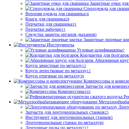
Защитные очки для
Спецодежда для свар
Верхняя одежда для сварщика
16
Краги для сварщика
29
Перчатки для сварщика
33
Перчатки рабочие
13
Средства защиты органов дыхания
3
Защитные лицевые щи
Инструменты
Угловые шлифмашины
7
Кордщетки для болгарок
Абразивные круг
Круги зачистные по металлу
12
Круги лепестковые по металлу
12
Круги отрезные по металлу
30
Компрессоры и компл
Запчасти для компрес
Компрессоры
102
Ре
Металлообраб
Лент
Запчасти для ленточнопильных станков
25
Инструмент для ленточнопильных станков
5
Ленточнопильные станки по металлу
80
Ленточные пилы по металлу
217