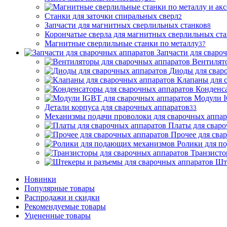
Станки для заточки спиральных сверл
2
Запчасти для магнитных сверлильных станков
8
Корончатые сверла для магнитных сверлильных ст
Магнитные сверлильные станки по металлу
37
Запчасти для сваро
Вентилят
Диоды для свар
Клапаны для 
Конденса
Модули I
Детали корпуса для сварочных аппаратов
33
Механизмы подачи проволоки для сварочных аппар
Платы для сваро
Прочее для сва
Ролики для п
Транзисто
Шт
Новинки
Популярные товары
Распродажи и скидки
Рекомендуемые товары
Уцененные товары