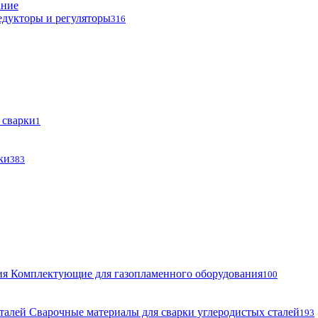
ание
едукторы и регуляторы
316
 сварки
1
ки
383
Комплектующие для газопламенного оборудования
100
Сварочные материалы для сварки углеродистых сталей
193