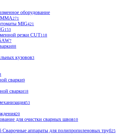
азменное оборудование
ы MMA
271
втоматы MIG
421
IG
153
зменной резки CUT
118
 SAW
7
варки
88
ильных кузовов
3
3
ной сварки
9
ной сварки
18
механизация
53
аждения
20
ование для очистки сварных швов
10
Сварочные аппараты для полипропиленовых труб
25