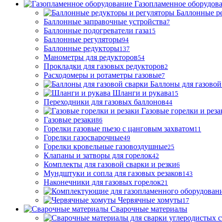
Газопламенное оборудов
Баллонные р
Баллонные заправочные устройства
7
Баллонные подогреватели газа
15
Баллонные регуляторы
94
Баллонные редукторы
137
Манометры для редукторов
54
Прокладки для газовых редукторов
2
Расходомеры и ротаметры газовые
7
Баллоны для газовой
Шланги и рукава
15
Переходники для газовых баллонов
44
Газовые горелки и реза
Газовые резаки
86
Горелки газовые пьезо с цанговым захватом
11
Горелки газосварочные
49
Горелки кровельные газовоздушные
25
Клапаны и затворы для горелок
42
Комплекты для газовой сварки и резки
6
Мундштуки и сопла для газовых резаков
143
Наконечники для газовых горелок
21
Червячные хомуты
17
Сварочные материалы