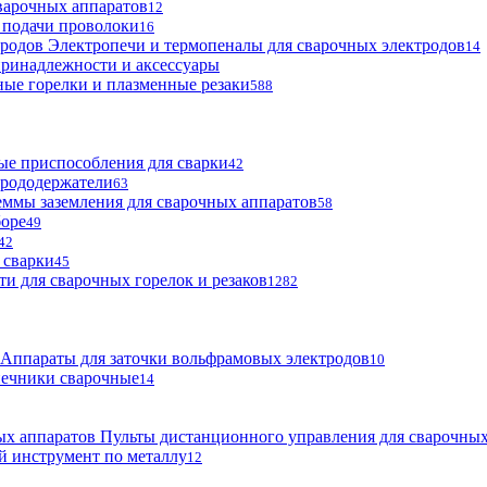
варочных аппаратов
12
 подачи проволоки
16
Электропечи и термопеналы для сварочных электродов
14
ринадлежности и аксессуары
ые горелки и плазменные резаки
588
е приспособления для сварки
42
трододержатели
63
ммы заземления для сварочных аппаратов
58
боре
49
42
 сварки
45
ти для сварочных горелок и резаков
1282
Аппараты для заточки вольфрамовых электродов
10
нечники сварочные
14
Пульты дистанционного управления для сварочных
й инструмент по металлу
12