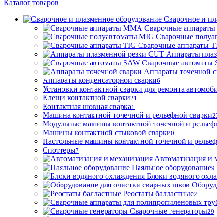
Каталог товаров
Сварочное и пл
Сварочные аппарат
Сварочные полуа
Сварочные аппараты T
Аппараты пла
Сварочные автоматы
Аппараты точечной с
Аппараты конденсаторной сварки
6
Установки контактной сварки для ремонта автомоб
Клещи контактной сварки
21
Контактная шовная сварка
1
Машина контактной точечной и рельефной сварки
2
Модульные машины контактной точечной и рельеф
Машины контактной стыковой сварки
0
Настольные машины контактной точечной и рельеф
Споттеры
7
Автоматизация и 
Паяльное оборудование
9
Блоки водяного охл
Оборуд
Реостаты балластные
2
Сварочные генераторы
29