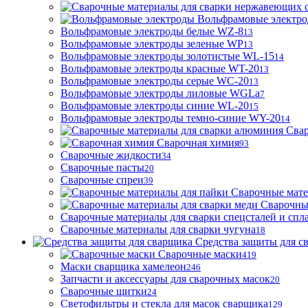
Вольфрамовые электр
Вольфрамовые электроды белые WZ-8
13
Вольфрамовые электроды зеленые WP
13
Вольфрамовые электроды золотистые WL-15
14
Вольфрамовые электроды красные WT-20
13
Вольфрамовые электроды серые WC-20
13
Вольфрамовые электроды лиловые WGLa
7
Вольфрамовые электроды синие WL-20
15
Вольфрамовые электроды темно-синие WY-20
14
Свар
Сварочная химия
93
Сварочные жидкости
34
Сварочные пасты
20
Сварочные спреи
39
Сварочные мате
Сварочны
Сварочные материалы для сварки спецсталей и спл
Сварочные материалы для сварки чугуна
18
Средства защиты для с
Сварочные маски
419
Маски сварщика хамелеон
246
Запчасти и аксессуары для сварочных масок
20
Сварочные щитки
24
Светофильтры и стекла для масок сварщика
129