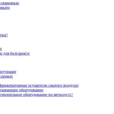
 сварщика
0
щика
94
тки
7
8
и для болгарок
54
ектующие
соров
40
фрижераторные осушители сжатого воздуха
5
атывающее оборудование
очнопильное оборудование по металлу
327