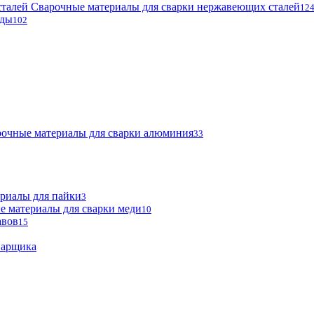
Сварочные материалы для сварки нержавеющих сталей
12
оды
102
очные материалы для сварки алюминия
33
риалы для пайки
3
е материалы для сварки меди
10
авов
15
варщика