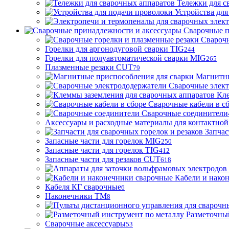
Тележки для с
Устройства для
Сварочные п
Сварочн
Горелки для аргонодуговой сварки TIG
244
Горелки для полуавтоматической сварки MIG
265
Плазменные резаки CUT
79
Магнитны
Сварочные элек
Кле
Сварочные кабели в с
Сварочные соединители
Аксессуары и расходные материалы для контактной
Запчас
Запасные части для горелок MIG
250
Запасные части для горелок TIG
412
Запасные части для резаков CUT
618
Кабели и нако
Кабеля КГ сварочные
6
Наконечники ТМ
8
Разметочны
Сварочные аксессуары
53