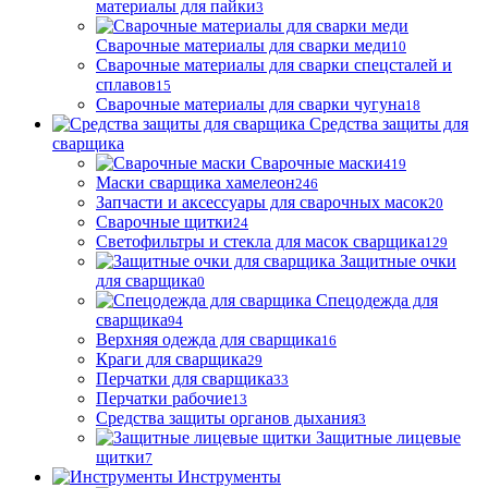
материалы для пайки
3
Сварочные материалы для сварки меди
10
Сварочные материалы для сварки спецсталей и
сплавов
15
Сварочные материалы для сварки чугуна
18
Средства защиты для
сварщика
Сварочные маски
419
Маски сварщика хамелеон
246
Запчасти и аксессуары для сварочных масок
20
Сварочные щитки
24
Светофильтры и стекла для масок сварщика
129
Защитные очки
для сварщика
0
Спецодежда для
сварщика
94
Верхняя одежда для сварщика
16
Краги для сварщика
29
Перчатки для сварщика
33
Перчатки рабочие
13
Средства защиты органов дыхания
3
Защитные лицевые
щитки
7
Инструменты