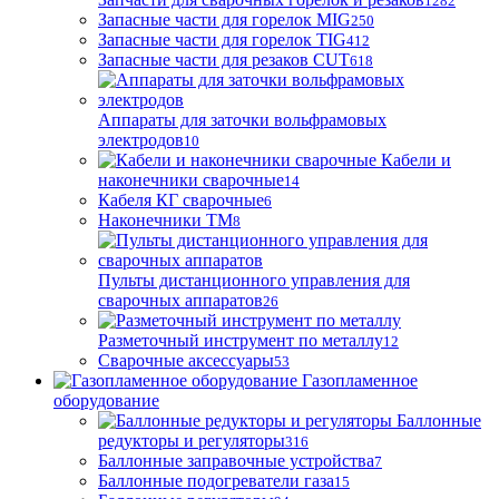
1282
Запасные части для горелок MIG
250
Запасные части для горелок TIG
412
Запасные части для резаков CUT
618
Аппараты для заточки вольфрамовых
электродов
10
Кабели и
наконечники сварочные
14
Кабеля КГ сварочные
6
Наконечники ТМ
8
Пульты дистанционного управления для
сварочных аппаратов
26
Разметочный инструмент по металлу
12
Сварочные аксессуары
53
Газопламенное
оборудование
Баллонные
редукторы и регуляторы
316
Баллонные заправочные устройства
7
Баллонные подогреватели газа
15