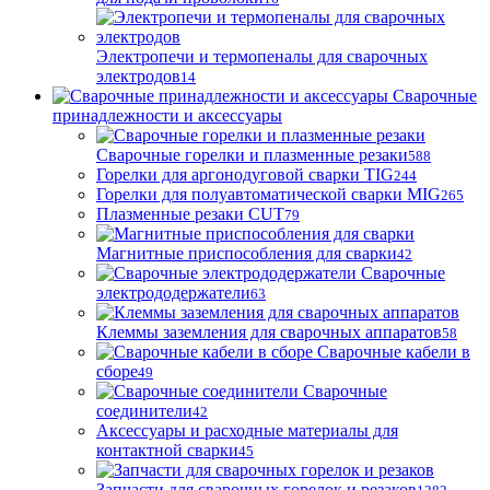
Электропечи и термопеналы для сварочных
электродов
14
Сварочные
принадлежности и аксессуары
Сварочные горелки и плазменные резаки
588
Горелки для аргонодуговой сварки TIG
244
Горелки для полуавтоматической сварки MIG
265
Плазменные резаки CUT
79
Магнитные приспособления для сварки
42
Сварочные
электрододержатели
63
Клеммы заземления для сварочных аппаратов
58
Сварочные кабели в
сборе
49
Сварочные
соединители
42
Аксессуары и расходные материалы для
контактной сварки
45
Запчасти для сварочных горелок и резаков