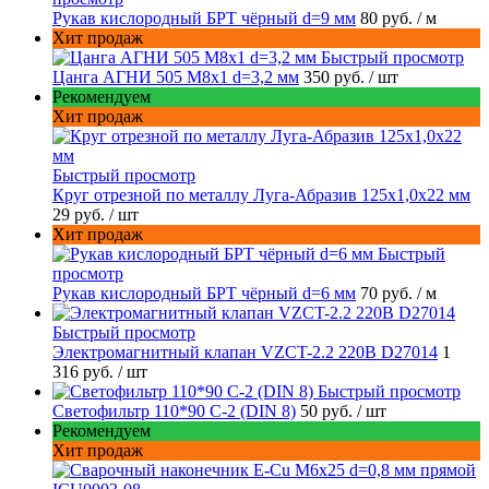
Рукав кислородный БРТ чёрный d=9 мм
80 руб.
/ м
Хит продаж
Быстрый просмотр
Цанга АГНИ 505 М8х1 d=3,2 мм
350 руб.
/ шт
Рекомендуем
Хит продаж
Быстрый просмотр
Круг отрезной по металлу Луга-Абразив 125x1,0x22 мм
29 руб.
/ шт
Хит продаж
Быстрый
просмотр
Рукав кислородный БРТ чёрный d=6 мм
70 руб.
/ м
Быстрый просмотр
Электромагнитный клапан VZCT-2.2 220В D27014
1
316 руб.
/ шт
Быстрый просмотр
Светофильтр 110*90 С-2 (DIN 8)
50 руб.
/ шт
Рекомендуем
Хит продаж