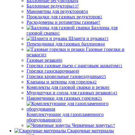
Баллонные регуляторы
94
Баллонные редукторы
137
Манометры для редукторов
54
Прокладки для газовых редукторов
2
Расходомеры и ротаметры газовые
7
Баллоны для
газовой сварки
1
Шланги и рукава
15
Переходники для газовых баллонов
44
Газовые горелки и
резаки
383
Газовые резаки
86
Горелки газовые пьезо с цанговым захватом
11
Горелки газосварочные
49
Горелки кровельные газовоздушные
25
Клапаны и затворы для горелок
42
Комплекты для газовой сварки и резки
6
Мундштуки и сопла для газовых резаков
143
Наконечники для газовых горелок
21
Комплектующие для газопламенного
оборудования
100
Червячные хомуты
17
Сварочные материалы