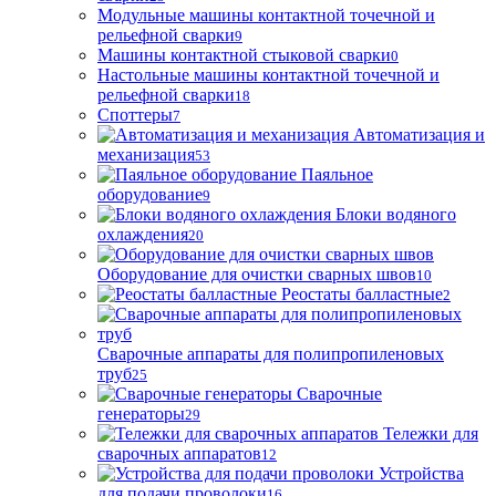
Модульные машины контактной точечной и
рельефной сварки
9
Машины контактной стыковой сварки
0
Настольные машины контактной точечной и
рельефной сварки
18
Споттеры
7
Автоматизация и
механизация
53
Паяльное
оборудование
9
Блоки водяного
охлаждения
20
Оборудование для очистки сварных швов
10
Реостаты балластные
2
Сварочные аппараты для полипропиленовых
труб
25
Сварочные
генераторы
29
Тележки для
сварочных аппаратов
12
Устройства
для подачи проволоки
16