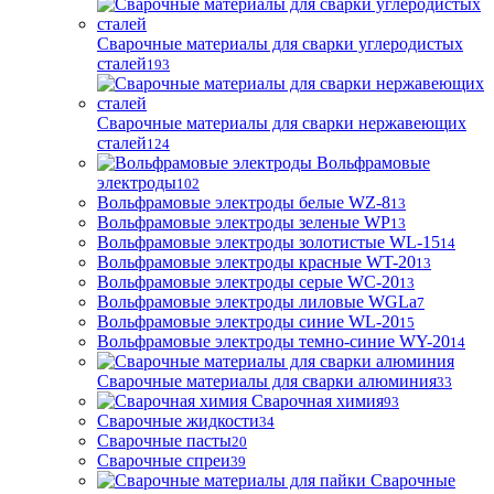
Сварочные материалы для сварки углеродистых
сталей
193
Сварочные материалы для сварки нержавеющих
сталей
124
Вольфрамовые
электроды
102
Вольфрамовые электроды белые WZ-8
13
Вольфрамовые электроды зеленые WP
13
Вольфрамовые электроды золотистые WL-15
14
Вольфрамовые электроды красные WT-20
13
Вольфрамовые электроды серые WC-20
13
Вольфрамовые электроды лиловые WGLa
7
Вольфрамовые электроды синие WL-20
15
Вольфрамовые электроды темно-синие WY-20
14
Сварочные материалы для сварки алюминия
33
Сварочная химия
93
Сварочные жидкости
34
Сварочные пасты
20
Сварочные спреи
39
Сварочные