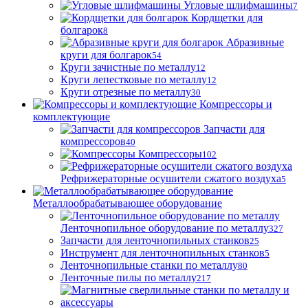
Угловые шлифмашины
7
Кордщетки для
болгарок
8
Абразивные
круги для болгарок
54
Круги зачистные по металлу
12
Круги лепестковые по металлу
12
Круги отрезные по металлу
30
Компрессоры и
комплектующие
Запчасти для
компрессоров
40
Компрессоры
102
Рефрижераторные осушители сжатого воздуха
5
Металлообрабатывающее оборудование
Ленточнопильное оборудование по металлу
327
Запчасти для ленточнопильных станков
25
Инструмент для ленточнопильных станков
5
Ленточнопильные станки по металлу
80
Ленточные пилы по металлу
217