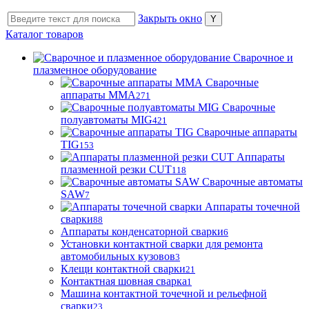
Закрыть окно
Каталог товаров
Сварочное и
плазменное оборудование
Сварочные
аппараты MMA
271
Сварочные
полуавтоматы MIG
421
Сварочные аппараты
TIG
153
Аппараты
плазменной резки CUT
118
Сварочные автоматы
SAW
7
Аппараты точечной
сварки
88
Аппараты конденсаторной сварки
6
Установки контактной сварки для ремонта
автомобильных кузовов
3
Клещи контактной сварки
21
Контактная шовная сварка
1
Машина контактной точечной и рельефной
сварки
23