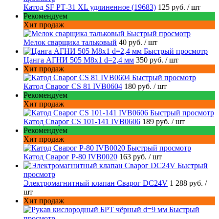
Катод SF РТ-31 XL удлиненное (19683)
125 руб.
/ шт
Рекомендуем
Хит продаж
Быстрый просмотр
Мелок сварщика тальковый
40 руб.
/ шт
Быстрый просмотр
Цанга АГНИ 505 М8х1 d=2,4 мм
350 руб.
/ шт
Хит продаж
Быстрый просмотр
Катод Сварог CS 81 IVB0604
180 руб.
/ шт
Рекомендуем
Хит продаж
Быстрый просмотр
Катод Сварог CS 101-141 IVB0606
189 руб.
/ шт
Рекомендуем
Хит продаж
Быстрый просмотр
Катод Сварог P-80 IVB0020
163 руб.
/ шт
Быстрый
просмотр
Электромагнитный клапан Сварог DC24V
1 288 руб.
/
шт
Хит продаж
Быстрый
просмотр