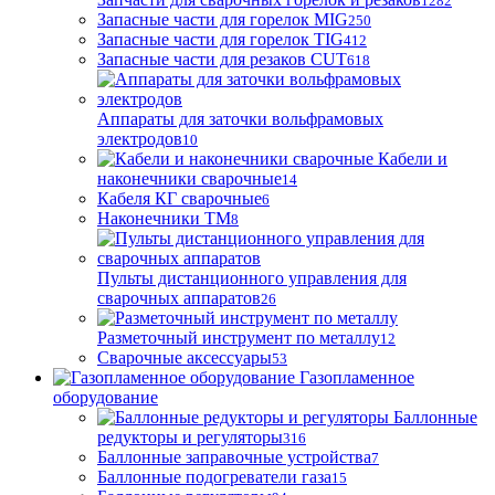
1282
Запасные части для горелок MIG
250
Запасные части для горелок TIG
412
Запасные части для резаков CUT
618
Аппараты для заточки вольфрамовых
электродов
10
Кабели и
наконечники сварочные
14
Кабеля КГ сварочные
6
Наконечники ТМ
8
Пульты дистанционного управления для
сварочных аппаратов
26
Разметочный инструмент по металлу
12
Сварочные аксессуары
53
Газопламенное
оборудование
Баллонные
редукторы и регуляторы
316
Баллонные заправочные устройства
7
Баллонные подогреватели газа
15