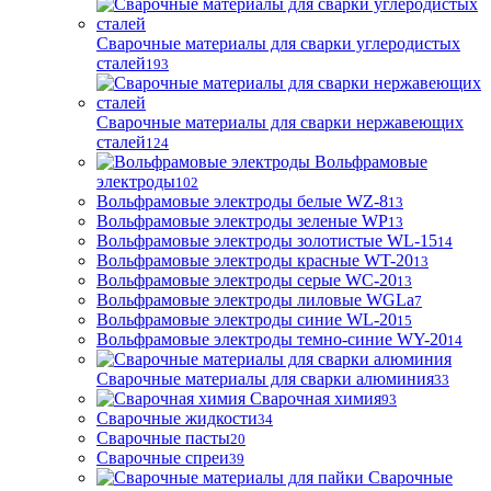
Сварочные материалы для сварки углеродистых
сталей
193
Сварочные материалы для сварки нержавеющих
сталей
124
Вольфрамовые
электроды
102
Вольфрамовые электроды белые WZ-8
13
Вольфрамовые электроды зеленые WP
13
Вольфрамовые электроды золотистые WL-15
14
Вольфрамовые электроды красные WT-20
13
Вольфрамовые электроды серые WC-20
13
Вольфрамовые электроды лиловые WGLa
7
Вольфрамовые электроды синие WL-20
15
Вольфрамовые электроды темно-синие WY-20
14
Сварочные материалы для сварки алюминия
33
Сварочная химия
93
Сварочные жидкости
34
Сварочные пасты
20
Сварочные спреи
39
Сварочные