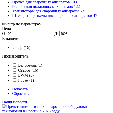
Прочее для сварочных аппаратов
103
Ролики для подающих механизмов
122
Транзисторы для сварочных аппаратов
24
Штекеры и разъемы для сварочных аппаратов
47
Фильтр по параметрам
Цена
От
До
В наличии
Да
(16)
Производитель
Без бренда
(1)
Сварог
(16)
EWM
(3)
Fubag
(1)
Показать
Сбросить
Наши новости