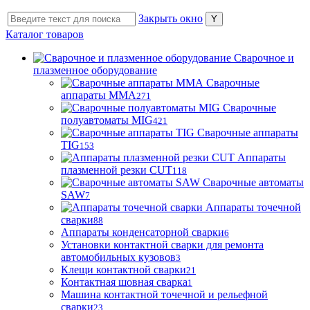
Закрыть окно
Каталог товаров
Сварочное и
плазменное оборудование
Сварочные
аппараты MMA
271
Сварочные
полуавтоматы MIG
421
Сварочные аппараты
TIG
153
Аппараты
плазменной резки CUT
118
Сварочные автоматы
SAW
7
Аппараты точечной
сварки
88
Аппараты конденсаторной сварки
6
Установки контактной сварки для ремонта
автомобильных кузовов
3
Клещи контактной сварки
21
Контактная шовная сварка
1
Машина контактной точечной и рельефной
сварки
23