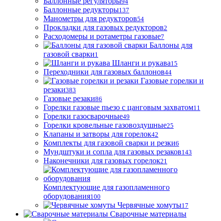
Баллонные регуляторы
94
Баллонные редукторы
137
Манометры для редукторов
54
Прокладки для газовых редукторов
2
Расходомеры и ротаметры газовые
7
Баллоны для
газовой сварки
1
Шланги и рукава
15
Переходники для газовых баллонов
44
Газовые горелки и
резаки
383
Газовые резаки
86
Горелки газовые пьезо с цанговым захватом
11
Горелки газосварочные
49
Горелки кровельные газовоздушные
25
Клапаны и затворы для горелок
42
Комплекты для газовой сварки и резки
6
Мундштуки и сопла для газовых резаков
143
Наконечники для газовых горелок
21
Комплектующие для газопламенного
оборудования
100
Червячные хомуты
17
Сварочные материалы