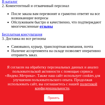
В каталог
2. Компетентный и отзывчивый персонал
После заказа вам перезвонят и грамотно ответят на все
возникающие вопросы
Обслуживаем быстро и качественно, что подтверждают
многочисленные
отзывы
Бесплатная консультация
3. Доставка во все регионы
Самовывоз, курьер, транспортная компания, почта
Наличие ассортимента на складе позволяет оперативно
отправить заказ.
Подробнее
4. Гарантии
Я согласен на обработку персональных данных и анализ
пользовательской активности с помощью сервиса
Продукция, которую мы предлагаем, поступает прямо с
«Яндекс.Метрика». Также наш сайт использует cookies для
производственных линий заводов и сопровождается
улучшения пользовательского опыта. Продолжая
официальными сертификатами.
использовать сайт, вы соглашаетесь с нашей
политикой
На всю продукцию распространяется гарантия от
конфиденциальности
.
производителя.
Принять
Подробнее
5. Налаженная связь с юрлицами