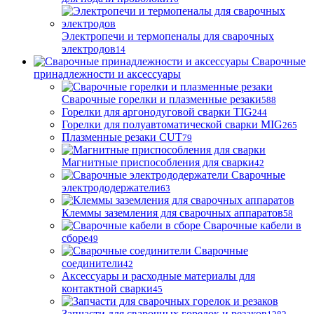
Электропечи и термопеналы для сварочных
электродов
14
Сварочные
принадлежности и аксессуары
Сварочные горелки и плазменные резаки
588
Горелки для аргонодуговой сварки TIG
244
Горелки для полуавтоматической сварки MIG
265
Плазменные резаки CUT
79
Магнитные приспособления для сварки
42
Сварочные
электрододержатели
63
Клеммы заземления для сварочных аппаратов
58
Сварочные кабели в
сборе
49
Сварочные
соединители
42
Аксессуары и расходные материалы для
контактной сварки
45
Запчасти для сварочных горелок и резаков