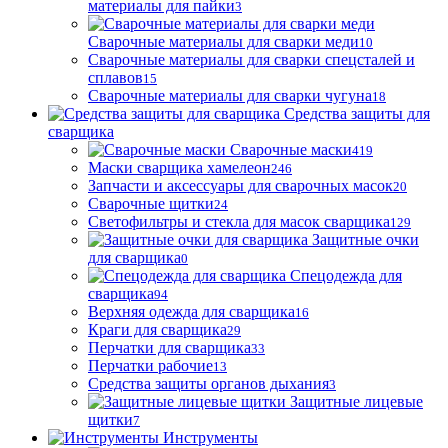
материалы для пайки
3
Сварочные материалы для сварки меди
10
Сварочные материалы для сварки спецсталей и
сплавов
15
Сварочные материалы для сварки чугуна
18
Средства защиты для
сварщика
Сварочные маски
419
Маски сварщика хамелеон
246
Запчасти и аксессуары для сварочных масок
20
Сварочные щитки
24
Светофильтры и стекла для масок сварщика
129
Защитные очки
для сварщика
0
Спецодежда для
сварщика
94
Верхняя одежда для сварщика
16
Краги для сварщика
29
Перчатки для сварщика
33
Перчатки рабочие
13
Средства защиты органов дыхания
3
Защитные лицевые
щитки
7
Инструменты