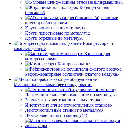
Угловые шлифмашины
7
Кордщетки для
болгарок
8
Абразивные
круги для болгарок
54
Круги зачистные по металлу
12
Круги лепестковые по металлу
12
Круги отрезные по металлу
30
Компрессоры и
комплектующие
Запчасти для
компрессоров
40
Компрессоры
102
Рефрижераторные осушители сжатого воздуха
5
Металлообрабатывающее оборудование
Ленточнопильное оборудование по металлу
327
Запчасти для ленточнопильных станков
25
Инструмент для ленточнопильных станков
5
Ленточнопильные станки по металлу
80
Ленточные пилы по металлу
217