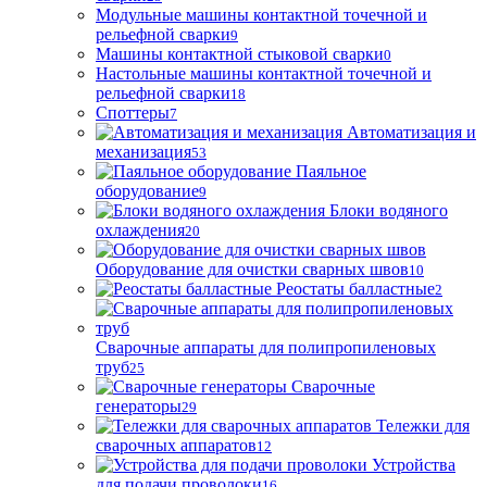
Модульные машины контактной точечной и
рельефной сварки
9
Машины контактной стыковой сварки
0
Настольные машины контактной точечной и
рельефной сварки
18
Споттеры
7
Автоматизация и
механизация
53
Паяльное
оборудование
9
Блоки водяного
охлаждения
20
Оборудование для очистки сварных швов
10
Реостаты балластные
2
Сварочные аппараты для полипропиленовых
труб
25
Сварочные
генераторы
29
Тележки для
сварочных аппаратов
12
Устройства
для подачи проволоки
16