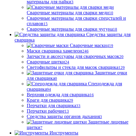
материалы для пайки
3
Сварочные материалы для сварки меди
10
Сварочные материалы для сварки спецсталей и
сплавов
15
Сварочные материалы для сварки чугуна
18
Средства защиты для
сварщика
Сварочные маски
419
Маски сварщика хамелеон
246
Запчасти и аксессуары для сварочных масок
20
Сварочные щитки
24
Светофильтры и стекла для масок сварщика
129
Защитные очки
для сварщика
0
Спецодежда для
сварщика
94
Верхняя одежда для сварщика
16
Краги для сварщика
29
Перчатки для сварщика
33
Перчатки рабочие
13
Средства защиты органов дыхания
3
Защитные лицевые
щитки
7
Инструменты