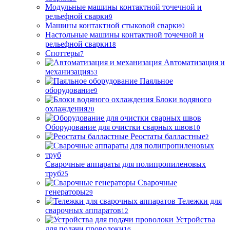
Модульные машины контактной точечной и
рельефной сварки
9
Машины контактной стыковой сварки
0
Настольные машины контактной точечной и
рельефной сварки
18
Споттеры
7
Автоматизация и
механизация
53
Паяльное
оборудование
9
Блоки водяного
охлаждения
20
Оборудование для очистки сварных швов
10
Реостаты балластные
2
Сварочные аппараты для полипропиленовых
труб
25
Сварочные
генераторы
29
Тележки для
сварочных аппаратов
12
Устройства
для подачи проволоки
16