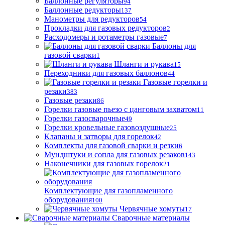
Баллонные регуляторы
94
Баллонные редукторы
137
Манометры для редукторов
54
Прокладки для газовых редукторов
2
Расходомеры и ротаметры газовые
7
Баллоны для
газовой сварки
1
Шланги и рукава
15
Переходники для газовых баллонов
44
Газовые горелки и
резаки
383
Газовые резаки
86
Горелки газовые пьезо с цанговым захватом
11
Горелки газосварочные
49
Горелки кровельные газовоздушные
25
Клапаны и затворы для горелок
42
Комплекты для газовой сварки и резки
6
Мундштуки и сопла для газовых резаков
143
Наконечники для газовых горелок
21
Комплектующие для газопламенного
оборудования
100
Червячные хомуты
17
Сварочные материалы