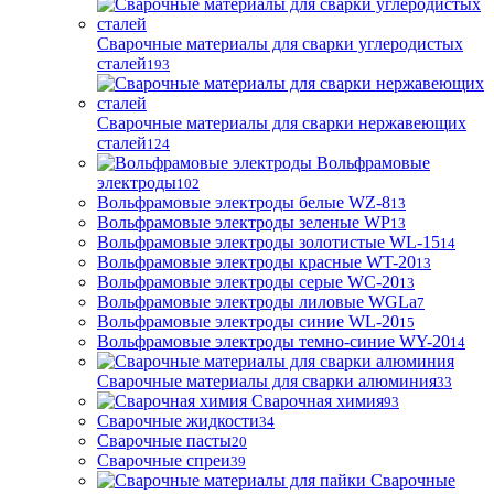
Сварочные материалы для сварки углеродистых
сталей
193
Сварочные материалы для сварки нержавеющих
сталей
124
Вольфрамовые
электроды
102
Вольфрамовые электроды белые WZ-8
13
Вольфрамовые электроды зеленые WP
13
Вольфрамовые электроды золотистые WL-15
14
Вольфрамовые электроды красные WT-20
13
Вольфрамовые электроды серые WC-20
13
Вольфрамовые электроды лиловые WGLa
7
Вольфрамовые электроды синие WL-20
15
Вольфрамовые электроды темно-синие WY-20
14
Сварочные материалы для сварки алюминия
33
Сварочная химия
93
Сварочные жидкости
34
Сварочные пасты
20
Сварочные спреи
39
Сварочные