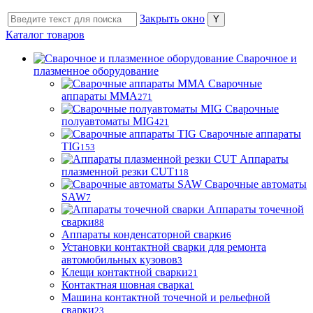
Закрыть окно
Каталог товаров
Сварочное и
плазменное оборудование
Сварочные
аппараты MMA
271
Сварочные
полуавтоматы MIG
421
Сварочные аппараты
TIG
153
Аппараты
плазменной резки CUT
118
Сварочные автоматы
SAW
7
Аппараты точечной
сварки
88
Аппараты конденсаторной сварки
6
Установки контактной сварки для ремонта
автомобильных кузовов
3
Клещи контактной сварки
21
Контактная шовная сварка
1
Машина контактной точечной и рельефной
сварки
23