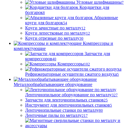
Угловые шлифмашины
7
Кордщетки для
болгарок
8
Абразивные
круги для болгарок
54
Круги зачистные по металлу
12
Круги лепестковые по металлу
12
Круги отрезные по металлу
30
Компрессоры и
комплектующие
Запчасти для
компрессоров
40
Компрессоры
102
Рефрижераторные осушители сжатого воздуха
5
Металлообрабатывающее оборудование
Ленточнопильное оборудование по металлу
327
Запчасти для ленточнопильных станков
25
Инструмент для ленточнопильных станков
5
Ленточнопильные станки по металлу
80
Ленточные пилы по металлу
217