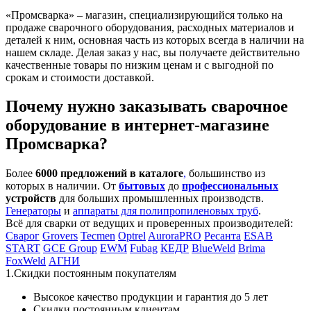
«Промсварка» – магазин, специализирующийся только на
продаже сварочного оборудования, расходных материалов и
деталей к ним, основная часть из которых всегда в наличии на
нашем складе. Делая заказ у нас, вы получаете действительно
качественные товары по низким ценам и с выгодной по
срокам и стоимости доставкой.
Почему нужно заказывать сварочное
оборудование в интернет-магазине
Промсварка?
Более
6000 предложений в каталоге
,
большинство из
которых в наличии. От
бытовых
до
профессиональных
устройств
для больших промышленных производств.
Генераторы
и
аппараты для полипропиленовых труб
.
Всё для сварки от ведущих и проверенных производителей:
Сварог
Grovers
Tecmen
Optrel
AuroraPRO
Ресанта
ESAB
START
GCE Group
EWM
Fubag
КЕДР
BlueWeld
Brima
FoxWeld
АГНИ
1.Скидки постоянным покупателям
Высокое качество продукции и гарантия до 5 лет
Скидки постоянным клиентам