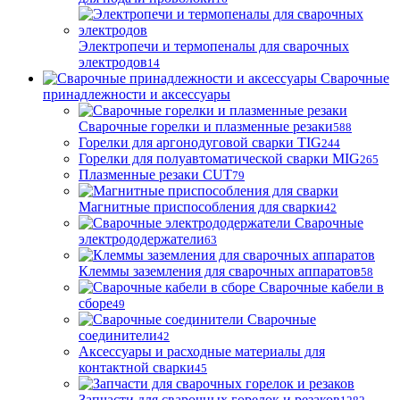
Электропечи и термопеналы для сварочных
электродов
14
Сварочные
принадлежности и аксессуары
Сварочные горелки и плазменные резаки
588
Горелки для аргонодуговой сварки TIG
244
Горелки для полуавтоматической сварки MIG
265
Плазменные резаки CUT
79
Магнитные приспособления для сварки
42
Сварочные
электрододержатели
63
Клеммы заземления для сварочных аппаратов
58
Сварочные кабели в
сборе
49
Сварочные
соединители
42
Аксессуары и расходные материалы для
контактной сварки
45
Запчасти для сварочных горелок и резаков