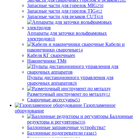
1282
Запасные части для горелок MIG
250
Запасные части для горелок TIG
412
Запасные части для резаков CUT
618
Аппараты для заточки вольфрамовых
электродов
10
Кабели и
наконечники сварочные
14
Кабеля КГ сварочные
6
Наконечники ТМ
8
Пульты дистанционного управления для
сварочных аппаратов
26
Разметочный инструмент по металлу
12
Сварочные аксессуары
53
Газопламенное
оборудование
Баллонные
редукторы и регуляторы
316
Баллонные заправочные устройства
7
Баллонные подогреватели газа
15