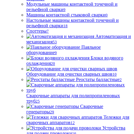
Модульные машины контактной точечной и
рельефной сварки
9
Машины контактной стыковой сварки
0
Настольные машины контактной точечной и
рельефной сварки
18
Споттеры
7
Автоматизация и
механизация
53
Паяльное
оборудование
9
Блоки водяного
охлаждения
20
Оборудование для очистки сварных швов
10
Реостаты балластные
2
Сварочные аппараты для полипропиленовых
труб
25
Сварочные
генераторы
29
Тележки для
сварочных аппаратов
12
Устройства
для подачи проволоки
16