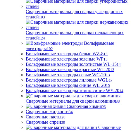
Сварочные материалы для сварки углеродистых
сталей
193
Сварочные материалы для сварки нержавеющих
сталей
124
Вольфрамовые
электроды
102
Вольфрамовые электроды белые WZ-8
13
Вольфрамовые электроды зеленые WP
13
Вольфрамовые электроды золотистые WL-15
14
Вольфрамовые электроды красные WT-20
13
Вольфрамовые электроды серые WC-20
13
Вольфрамовые электроды лиловые WGLa
7
Вольфрамовые электроды синие WL-20
15
Вольфрамовые электроды темно-синие WY-20
14
Сварочные материалы для сварки алюминия
33
Сварочная химия
93
Сварочные жидкости
34
Сварочные пасты
20
Сварочные спреи
39
Сварочные