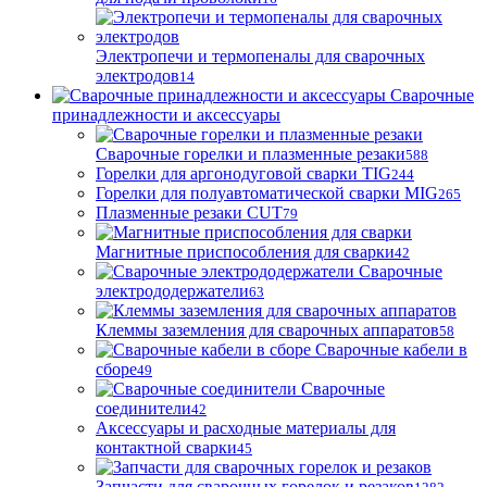
Электропечи и термопеналы для сварочных
электродов
14
Сварочные
принадлежности и аксессуары
Сварочные горелки и плазменные резаки
588
Горелки для аргонодуговой сварки TIG
244
Горелки для полуавтоматической сварки MIG
265
Плазменные резаки CUT
79
Магнитные приспособления для сварки
42
Сварочные
электрододержатели
63
Клеммы заземления для сварочных аппаратов
58
Сварочные кабели в
сборе
49
Сварочные
соединители
42
Аксессуары и расходные материалы для
контактной сварки
45
Запчасти для сварочных горелок и резаков