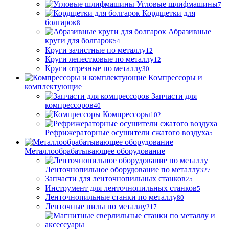
Угловые шлифмашины
7
Кордщетки для
болгарок
8
Абразивные
круги для болгарок
54
Круги зачистные по металлу
12
Круги лепестковые по металлу
12
Круги отрезные по металлу
30
Компрессоры и
комплектующие
Запчасти для
компрессоров
40
Компрессоры
102
Рефрижераторные осушители сжатого воздуха
5
Металлообрабатывающее оборудование
Ленточнопильное оборудование по металлу
327
Запчасти для ленточнопильных станков
25
Инструмент для ленточнопильных станков
5
Ленточнопильные станки по металлу
80
Ленточные пилы по металлу
217