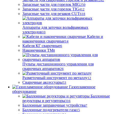
1282
Запасные части для горелок MIG
250
Запасные части для горелок TIG
412
Запасные части для резаков CUT
618
Аппараты для заточки вольфрамовых
электродов
10
Кабели и
наконечники сварочные
14
Кабеля КГ сварочные
6
Наконечники ТМ
8
Пульты дистанционного управления для
сварочных аппаратов
26
Разметочный инструмент по металлу
12
Сварочные аксессуары
53
Газопламенное
оборудование
Баллонные
редукторы и регуляторы
316
Баллонные заправочные устройства
7
Баллонные подогреватели газа
15