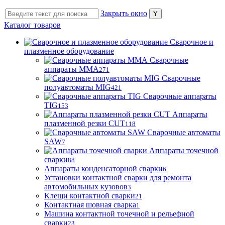
Закрыть окно
Каталог товаров
Сварочное и
плазменное оборудование
Сварочные
аппараты MMA
271
Сварочные
полуавтоматы MIG
421
Сварочные аппараты
TIG
153
Аппараты
плазменной резки CUT
118
Сварочные автоматы
SAW
7
Аппараты точечной
сварки
88
Аппараты конденсаторной сварки
6
Установки контактной сварки для ремонта
автомобильных кузовов
3
Клещи контактной сварки
21
Контактная шовная сварка
1
Машина контактной точечной и рельефной
сварки
23