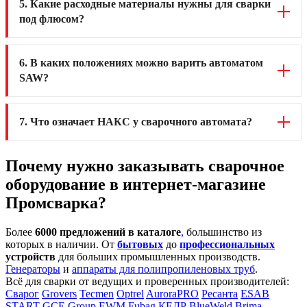
5. Какие расходные материалы нужны для сварки
под флюсом?
6. В каких положениях можно варить автоматом
SAW?
7. Что означает НАКС у сварочного автомата?
Почему нужно заказывать сварочное
оборудование в интернет-магазине
Промсварка?
Более
6000 предложений в каталоге
,
большинство из
которых в наличии. От
бытовых
до
профессиональных
устройств
для больших промышленных производств.
Генераторы
и
аппараты для полипропиленовых труб
.
Всё для сварки от ведущих и проверенных производителей:
Сварог
Grovers
Tecmen
Optrel
AuroraPRO
Ресанта
ESAB
START
GCE Group
EWM
Fubag
КЕДР
BlueWeld
Brima