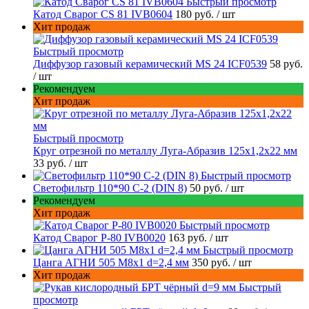
Быстрый просмотр
Катод Сварог CS 81 IVB0604
180 руб.
/ шт
Хит продаж
Быстрый просмотр
Диффузор газовый керамический MS 24 ICF0539
58 руб.
/ шт
Рекомендуем
Хит продаж
Быстрый просмотр
Круг отрезной по металлу Луга-Абразив 125x1,2x22 мм
33 руб.
/ шт
Быстрый просмотр
Светофильтр 110*90 С-2 (DIN 8)
50 руб.
/ шт
Рекомендуем
Хит продаж
Быстрый просмотр
Катод Сварог P-80 IVB0020
163 руб.
/ шт
Быстрый просмотр
Цанга АГНИ 505 М8х1 d=2,4 мм
350 руб.
/ шт
Хит продаж
Быстрый
просмотр