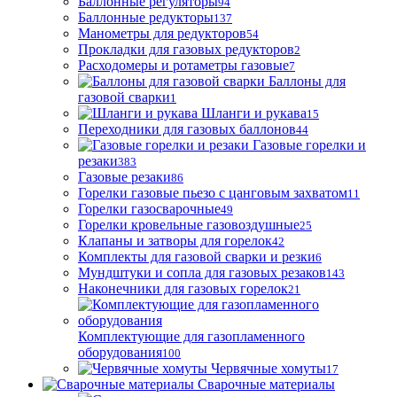
Баллонные регуляторы
94
Баллонные редукторы
137
Манометры для редукторов
54
Прокладки для газовых редукторов
2
Расходомеры и ротаметры газовые
7
Баллоны для
газовой сварки
1
Шланги и рукава
15
Переходники для газовых баллонов
44
Газовые горелки и
резаки
383
Газовые резаки
86
Горелки газовые пьезо с цанговым захватом
11
Горелки газосварочные
49
Горелки кровельные газовоздушные
25
Клапаны и затворы для горелок
42
Комплекты для газовой сварки и резки
6
Мундштуки и сопла для газовых резаков
143
Наконечники для газовых горелок
21
Комплектующие для газопламенного
оборудования
100
Червячные хомуты
17
Сварочные материалы