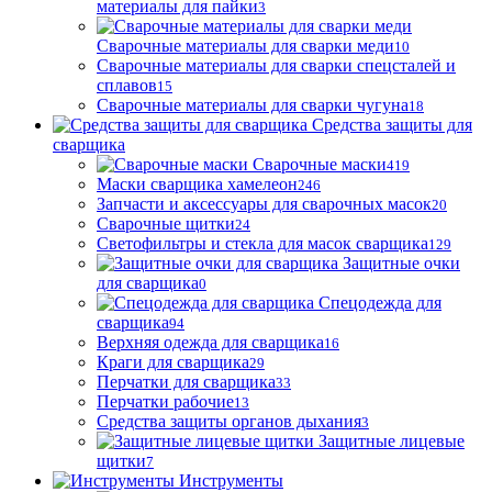
материалы для пайки
3
Сварочные материалы для сварки меди
10
Сварочные материалы для сварки спецсталей и
сплавов
15
Сварочные материалы для сварки чугуна
18
Средства защиты для
сварщика
Сварочные маски
419
Маски сварщика хамелеон
246
Запчасти и аксессуары для сварочных масок
20
Сварочные щитки
24
Светофильтры и стекла для масок сварщика
129
Защитные очки
для сварщика
0
Спецодежда для
сварщика
94
Верхняя одежда для сварщика
16
Краги для сварщика
29
Перчатки для сварщика
33
Перчатки рабочие
13
Средства защиты органов дыхания
3
Защитные лицевые
щитки
7
Инструменты