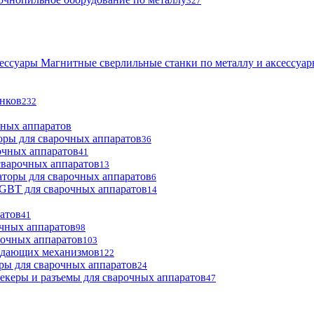
327
Магнитные сверлильные станки по металлу и аксессуа
анков
232
чных аппаратов
оры для сварочных аппаратов
36
очных аппаратов
41
сварочных аппаратов
13
торы для сварочных аппаратов
6
GBT для сварочных аппаратов
14
атов
41
чных аппаратов
98
рочных аппаратов
103
одающих механизмов
122
ры для сварочных аппаратов
24
екеры и разъемы для сварочных аппаратов
47