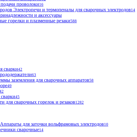
 подачи проволоки
16
Электропечи и термопеналы для сварочных электродов
14
ринадлежности и аксессуары
ые горелки и плазменные резаки
588
я сварки
42
трододержатели
63
ммы заземления для сварочных аппаратов
58
боре
49
42
 сварки
45
ти для сварочных горелок и резаков
1282
Аппараты для заточки вольфрамовых электродов
10
нечники сварочные
14