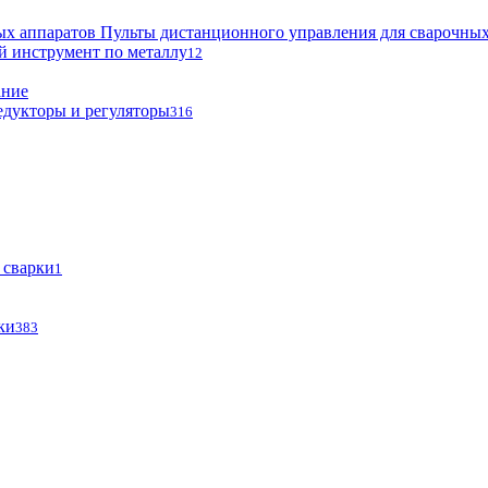
Пульты дистанционного управления для сварочных
й инструмент по металлу
12
ание
едукторы и регуляторы
316
 сварки
1
ки
383