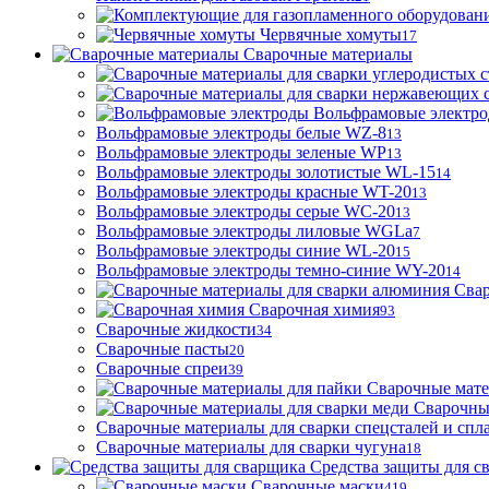
Червячные хомуты
17
Сварочные материалы
Вольфрамовые электр
Вольфрамовые электроды белые WZ-8
13
Вольфрамовые электроды зеленые WP
13
Вольфрамовые электроды золотистые WL-15
14
Вольфрамовые электроды красные WT-20
13
Вольфрамовые электроды серые WC-20
13
Вольфрамовые электроды лиловые WGLa
7
Вольфрамовые электроды синие WL-20
15
Вольфрамовые электроды темно-синие WY-20
14
Свар
Сварочная химия
93
Сварочные жидкости
34
Сварочные пасты
20
Сварочные спреи
39
Сварочные мате
Сварочны
Сварочные материалы для сварки спецсталей и спл
Сварочные материалы для сварки чугуна
18
Средства защиты для с
Сварочные маски
419