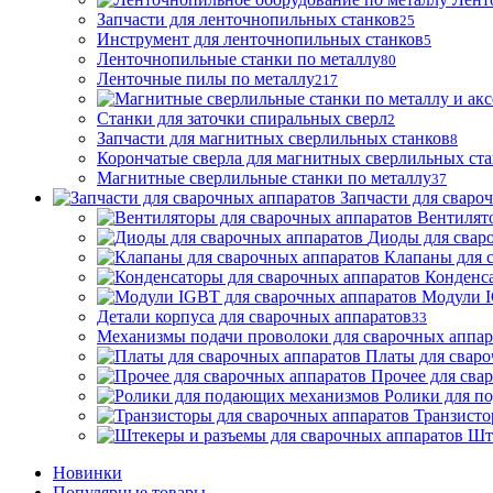
Запчасти для ленточнопильных станков
25
Инструмент для ленточнопильных станков
5
Ленточнопильные станки по металлу
80
Ленточные пилы по металлу
217
Станки для заточки спиральных сверл
2
Запчасти для магнитных сверлильных станков
8
Корончатые сверла для магнитных сверлильных ст
Магнитные сверлильные станки по металлу
37
Запчасти для сваро
Вентилят
Диоды для свар
Клапаны для 
Конденса
Модули I
Детали корпуса для сварочных аппаратов
33
Механизмы подачи проволоки для сварочных аппар
Платы для сваро
Прочее для сва
Ролики для п
Транзисто
Шт
Новинки
Популярные товары