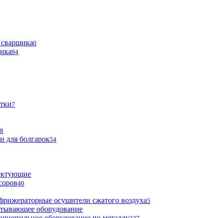
 сварщика
0
щика
94
тки
7
8
и для болгарок
54
ектующие
соров
40
фрижераторные осушители сжатого воздуха
5
атывающее оборудование
очнопильное оборудование по металлу