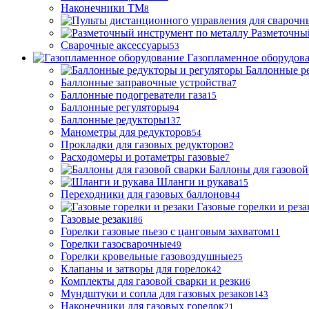
Наконечники ТМ
8
Разметочны
Сварочные аксессуары
53
Газопламенное оборудов
Баллонные р
Баллонные заправочные устройства
7
Баллонные подогреватели газа
15
Баллонные регуляторы
94
Баллонные редукторы
137
Манометры для редукторов
54
Прокладки для газовых редукторов
2
Расходомеры и ротаметры газовые
7
Баллоны для газовой
Шланги и рукава
15
Переходники для газовых баллонов
44
Газовые горелки и реза
Газовые резаки
86
Горелки газовые пьезо с цанговым захватом
11
Горелки газосварочные
49
Горелки кровельные газовоздушные
25
Клапаны и затворы для горелок
42
Комплекты для газовой сварки и резки
6
Мундштуки и сопла для газовых резаков
143
Наконечники для газовых горелок
21