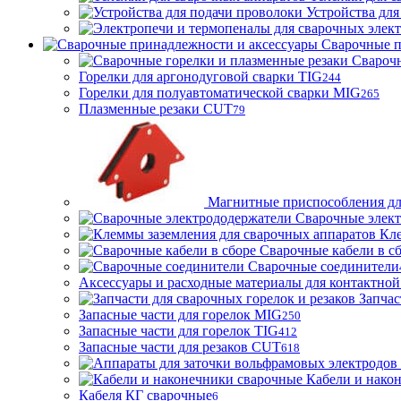
Устройства для
Сварочные п
Сварочн
Горелки для аргонодуговой сварки TIG
244
Горелки для полуавтоматической сварки MIG
265
Плазменные резаки CUT
79
Магнитные приспособления дл
Сварочные элек
Кле
Сварочные кабели в с
Сварочные соединители
Аксессуары и расходные материалы для контактной
Запчас
Запасные части для горелок MIG
250
Запасные части для горелок TIG
412
Запасные части для резаков CUT
618
Кабели и нако
Кабеля КГ сварочные
6