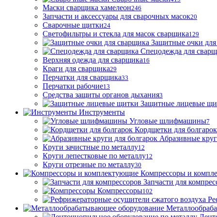
Маски сварщика хамелеон
246
Запчасти и аксессуары для сварочных масок
20
Сварочные щитки
24
Светофильтры и стекла для масок сварщика
129
Защитные очки для
Спецодежда для свар
Верхняя одежда для сварщика
16
Краги для сварщика
29
Перчатки для сварщика
33
Перчатки рабочие
13
Средства защиты органов дыхания
3
Защитные лицевые щи
Инструменты
Угловые шлифмашины
7
Кордщетки для болгарок
Абразивные круг
Круги зачистные по металлу
12
Круги лепестковые по металлу
12
Круги отрезные по металлу
30
Компрессоры и компл
Запчасти для компрес
Компрессоры
102
Ре
Металлообраб
Лент