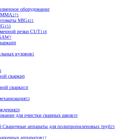
азменное оборудование
ы MMA
271
втоматы MIG
421
IG
153
зменной резки CUT
118
 SAW
7
варки
88
ильных кузовов
3
3
ной сварки
9
ной сварки
18
механизация
53
аждения
20
ование для очистки сварных швов
10
Сварочные аппараты для полипропиленовых труб
25
варочных аппаратов
12