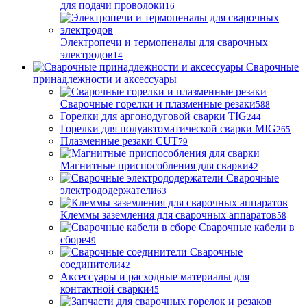
для подачи проволоки
16
Электропечи и термопеналы для сварочных
электродов
14
Сварочные
принадлежности и аксессуары
Сварочные горелки и плазменные резаки
588
Горелки для аргонодуговой сварки TIG
244
Горелки для полуавтоматической сварки MIG
265
Плазменные резаки CUT
79
Магнитные приспособления для сварки
42
Сварочные
электрододержатели
63
Клеммы заземления для сварочных аппаратов
58
Сварочные кабели в
сборе
49
Сварочные
соединители
42
Аксессуары и расходные материалы для
контактной сварки
45