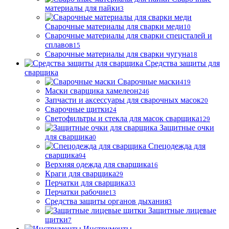
материалы для пайки
3
Сварочные материалы для сварки меди
10
Сварочные материалы для сварки спецсталей и
сплавов
15
Сварочные материалы для сварки чугуна
18
Средства защиты для
сварщика
Сварочные маски
419
Маски сварщика хамелеон
246
Запчасти и аксессуары для сварочных масок
20
Сварочные щитки
24
Светофильтры и стекла для масок сварщика
129
Защитные очки
для сварщика
0
Спецодежда для
сварщика
94
Верхняя одежда для сварщика
16
Краги для сварщика
29
Перчатки для сварщика
33
Перчатки рабочие
13
Средства защиты органов дыхания
3
Защитные лицевые
щитки
7
Инструменты