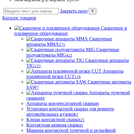
Закрыть окно
Каталог товаров
Сварочное и
плазменное оборудование
Сварочные
аппараты MMA
271
Сварочные
полуавтоматы MIG
421
Сварочные аппараты
TIG
153
Аппараты
плазменной резки CUT
118
Сварочные автоматы
SAW
7
Аппараты точечной
сварки
88
Аппараты конденсаторной сварки
6
Установки контактной сварки для ремонта
автомобильных кузовов
3
Клещи контактной сварки
21
Контактная шовная сварка
1
Машина контактной точечной и рельефной