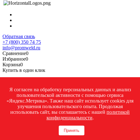
Обратная связь
+7 (800) 350 74 75
info@promweld.ru
Сравнение
0
Избранное
0
Корзина
0
Купить в один клик
Заполните данные для заказа
Я согласен на обработку персональных данных и анализ
пользовательской активности с помощью сервиса
«Яндекс.Метрика». Также наш сайт использует cookies для
улучшения пользовательского опыта. Продолжая
использовать сайт, вы соглашаетесь с нашей
политикой
конфиденциальности
.
Принять