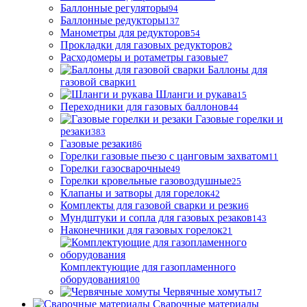
Баллонные регуляторы
94
Баллонные редукторы
137
Манометры для редукторов
54
Прокладки для газовых редукторов
2
Расходомеры и ротаметры газовые
7
Баллоны для
газовой сварки
1
Шланги и рукава
15
Переходники для газовых баллонов
44
Газовые горелки и
резаки
383
Газовые резаки
86
Горелки газовые пьезо с цанговым захватом
11
Горелки газосварочные
49
Горелки кровельные газовоздушные
25
Клапаны и затворы для горелок
42
Комплекты для газовой сварки и резки
6
Мундштуки и сопла для газовых резаков
143
Наконечники для газовых горелок
21
Комплектующие для газопламенного
оборудования
100
Червячные хомуты
17
Сварочные материалы