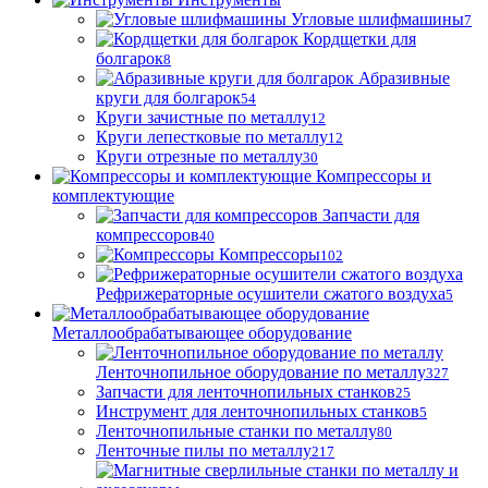
Угловые шлифмашины
7
Кордщетки для
болгарок
8
Абразивные
круги для болгарок
54
Круги зачистные по металлу
12
Круги лепестковые по металлу
12
Круги отрезные по металлу
30
Компрессоры и
комплектующие
Запчасти для
компрессоров
40
Компрессоры
102
Рефрижераторные осушители сжатого воздуха
5
Металлообрабатывающее оборудование
Ленточнопильное оборудование по металлу
327
Запчасти для ленточнопильных станков
25
Инструмент для ленточнопильных станков
5
Ленточнопильные станки по металлу
80
Ленточные пилы по металлу
217