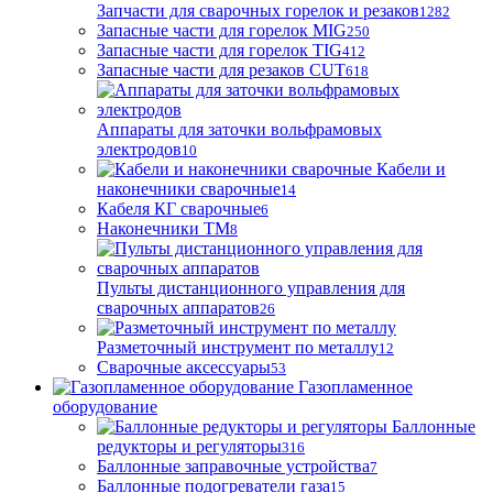
Запчасти для сварочных горелок и резаков
1282
Запасные части для горелок MIG
250
Запасные части для горелок TIG
412
Запасные части для резаков CUT
618
Аппараты для заточки вольфрамовых
электродов
10
Кабели и
наконечники сварочные
14
Кабеля КГ сварочные
6
Наконечники ТМ
8
Пульты дистанционного управления для
сварочных аппаратов
26
Разметочный инструмент по металлу
12
Сварочные аксессуары
53
Газопламенное
оборудование
Баллонные
редукторы и регуляторы
316
Баллонные заправочные устройства
7
Баллонные подогреватели газа
15