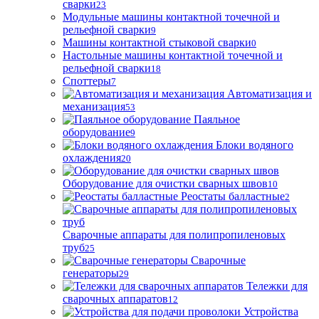
сварки
23
Модульные машины контактной точечной и
рельефной сварки
9
Машины контактной стыковой сварки
0
Настольные машины контактной точечной и
рельефной сварки
18
Споттеры
7
Автоматизация и
механизация
53
Паяльное
оборудование
9
Блоки водяного
охлаждения
20
Оборудование для очистки сварных швов
10
Реостаты балластные
2
Сварочные аппараты для полипропиленовых
труб
25
Сварочные
генераторы
29
Тележки для
сварочных аппаратов
12
Устройства