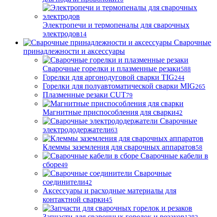
Электропечи и термопеналы для сварочных
электродов
14
Сварочные
принадлежности и аксессуары
Сварочные горелки и плазменные резаки
588
Горелки для аргонодуговой сварки TIG
244
Горелки для полуавтоматической сварки MIG
265
Плазменные резаки CUT
79
Магнитные приспособления для сварки
42
Сварочные
электрододержатели
63
Клеммы заземления для сварочных аппаратов
58
Сварочные кабели в
сборе
49
Сварочные
соединители
42
Аксессуары и расходные материалы для
контактной сварки
45
Запчасти для сварочных горелок и резаков