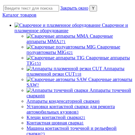
Закрыть окно
Каталог товаров
Сварочное и
плазменное оборудование
Сварочные
аппараты MMA
271
Сварочные
полуавтоматы MIG
421
Сварочные аппараты
TIG
153
Аппараты
плазменной резки CUT
118
Сварочные автоматы
SAW
7
Аппараты точечной
сварки
88
Аппараты конденсаторной сварки
6
Установки контактной сварки для ремонта
автомобильных кузовов
3
Клещи контактной сварки
21
Контактная шовная сварка
1
Машина контактной точечной и рельефной
сварки
23