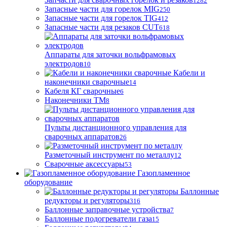
1282
Запасные части для горелок MIG
250
Запасные части для горелок TIG
412
Запасные части для резаков CUT
618
Аппараты для заточки вольфрамовых
электродов
10
Кабели и
наконечники сварочные
14
Кабеля КГ сварочные
6
Наконечники ТМ
8
Пульты дистанционного управления для
сварочных аппаратов
26
Разметочный инструмент по металлу
12
Сварочные аксессуары
53
Газопламенное
оборудование
Баллонные
редукторы и регуляторы
316
Баллонные заправочные устройства
7
Баллонные подогреватели газа
15