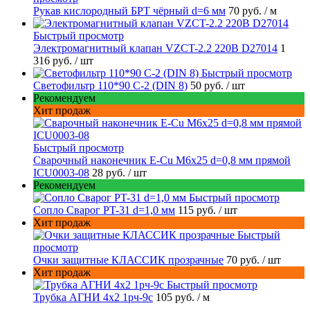
Рукав кислородный БРТ чёрный d=6 мм
70 руб.
/ м
Быстрый просмотр
Электромагнитный клапан VZCT-2.2 220В D27014
1
316 руб.
/ шт
Быстрый просмотр
Светофильтр 110*90 С-2 (DIN 8)
50 руб.
/ шт
Рекомендуем
Хит продаж
Быстрый просмотр
Сварочный наконечник E-Cu M6x25 d=0,8 мм прямой
ICU0003-08
28 руб.
/ шт
Рекомендуем
Быстрый просмотр
Сопло Сварог PT-31 d=1,0 мм
115 руб.
/ шт
Хит продаж
Быстрый
просмотр
Очки защитные КЛАССИК прозрачные
70 руб.
/ шт
Хит продаж
Быстрый просмотр
Трубка АГНИ 4х2 1рч-9с
105 руб.
/ м