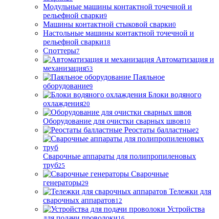
Модульные машины контактной точечной и
рельефной сварки
9
Машины контактной стыковой сварки
0
Настольные машины контактной точечной и
рельефной сварки
18
Споттеры
7
Автоматизация и
механизация
53
Паяльное
оборудование
9
Блоки водяного
охлаждения
20
Оборудование для очистки сварных швов
10
Реостаты балластные
2
Сварочные аппараты для полипропиленовых
труб
25
Сварочные
генераторы
29
Тележки для
сварочных аппаратов
12
Устройства
для подачи проволоки
16