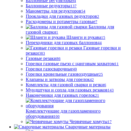
Баллонные регуляторы
94
Баллонные редукторы
137
Манометры для редукторов
54
Прокладки для газовых редукторов
2
Расходомеры и ротаметры газовые
7
Баллоны для
газовой сварки
1
Шланги и рукава
15
Переходники для газовых баллонов
44
Газовые горелки и
резаки
383
Газовые резаки
86
Горелки газовые пьезо с цанговым захватом
11
Горелки газосварочные
49
Горелки кровельные газовоздушные
25
Клапаны и затворы для горелок
42
Комплекты для газовой сварки и резки
6
Мундштуки и сопла для газовых резаков
143
Наконечники для газовых горелок
21
Комплектующие для газопламенного
оборудования
100
Червячные хомуты
17
Сварочные материалы