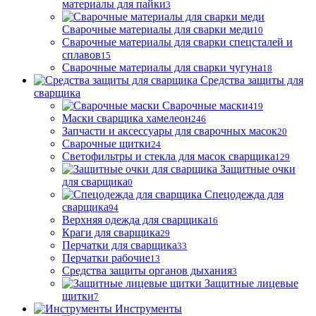
материалы для пайки
3
Сварочные материалы для сварки меди
10
Сварочные материалы для сварки спецсталей и
сплавов
15
Сварочные материалы для сварки чугуна
18
Средства защиты для
сварщика
Сварочные маски
419
Маски сварщика хамелеон
246
Запчасти и аксессуары для сварочных масок
20
Сварочные щитки
24
Светофильтры и стекла для масок сварщика
129
Защитные очки
для сварщика
0
Спецодежда для
сварщика
94
Верхняя одежда для сварщика
16
Краги для сварщика
29
Перчатки для сварщика
33
Перчатки рабочие
13
Средства защиты органов дыхания
3
Защитные лицевые
щитки
7
Инструменты