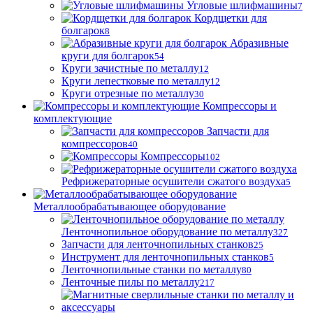
Угловые шлифмашины
7
Кордщетки для
болгарок
8
Абразивные
круги для болгарок
54
Круги зачистные по металлу
12
Круги лепестковые по металлу
12
Круги отрезные по металлу
30
Компрессоры и
комплектующие
Запчасти для
компрессоров
40
Компрессоры
102
Рефрижераторные осушители сжатого воздуха
5
Металлообрабатывающее оборудование
Ленточнопильное оборудование по металлу
327
Запчасти для ленточнопильных станков
25
Инструмент для ленточнопильных станков
5
Ленточнопильные станки по металлу
80
Ленточные пилы по металлу
217