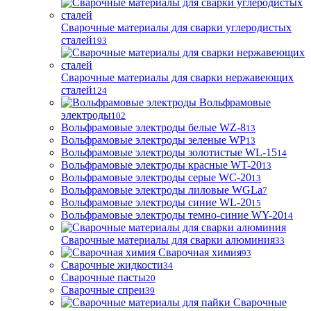
Сварочные материалы для сварки углеродистых
сталей
193
Сварочные материалы для сварки нержавеющих
сталей
124
Вольфрамовые
электроды
102
Вольфрамовые электроды белые WZ-8
13
Вольфрамовые электроды зеленые WP
13
Вольфрамовые электроды золотистые WL-15
14
Вольфрамовые электроды красные WT-20
13
Вольфрамовые электроды серые WC-20
13
Вольфрамовые электроды лиловые WGLa
7
Вольфрамовые электроды синие WL-20
15
Вольфрамовые электроды темно-синие WY-20
14
Сварочные материалы для сварки алюминия
33
Сварочная химия
93
Сварочные жидкости
34
Сварочные пасты
20
Сварочные спреи
39
Сварочные