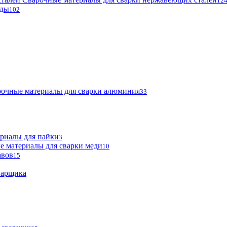
12
оды
102
очные материалы для сварки алюминия
33
риалы для пайки
3
е материалы для сварки меди
10
авов
15
варщика