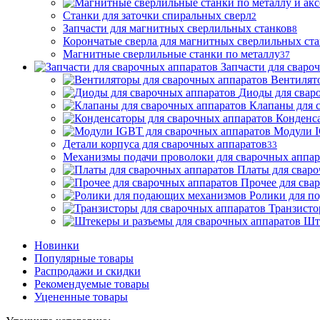
Станки для заточки спиральных сверл
2
Запчасти для магнитных сверлильных станков
8
Корончатые сверла для магнитных сверлильных ст
Магнитные сверлильные станки по металлу
37
Запчасти для сваро
Вентилят
Диоды для свар
Клапаны для 
Конденса
Модули I
Детали корпуса для сварочных аппаратов
33
Механизмы подачи проволоки для сварочных аппар
Платы для сваро
Прочее для сва
Ролики для п
Транзисто
Шт
Новинки
Популярные товары
Распродажи и скидки
Рекомендуемые товары
Уцененные товары