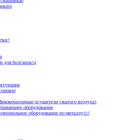
 сварщика
0
щика
94
тки
7
8
и для болгарок
54
ектующие
соров
40
фрижераторные осушители сжатого воздуха
5
атывающее оборудование
очнопильное оборудование по металлу
327