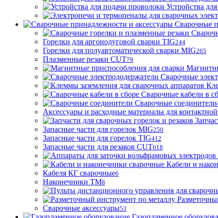
Устройства для
Сварочные п
Сварочн
Горелки для аргонодуговой сварки TIG
244
Горелки для полуавтоматической сварки MIG
265
Плазменные резаки CUT
79
Магнитны
Сварочные элек
Кле
Сварочные кабели в с
Сварочные соединители
Аксессуары и расходные материалы для контактной
Запчас
Запасные части для горелок MIG
250
Запасные части для горелок TIG
412
Запасные части для резаков CUT
618
Кабели и нако
Кабеля КГ сварочные
6
Наконечники ТМ
8
Разметочны
Сварочные аксессуары
53
Газопламенное оборудов