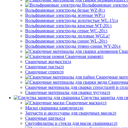
Вольфрамовые электр
Вольфрамовые электроды белые WZ-8
13
Вольфрамовые электроды зеленые WP
13
Вольфрамовые электроды золотистые WL-15
14
Вольфрамовые электроды красные WT-20
13
Вольфрамовые электроды серые WC-20
13
Вольфрамовые электроды лиловые WGLa
7
Вольфрамовые электроды синие WL-20
15
Вольфрамовые электроды темно-синие WY-20
14
Свар
Сварочная химия
93
Сварочные жидкости
34
Сварочные пасты
20
Сварочные спреи
39
Сварочные мате
Сварочны
Сварочные материалы для сварки спецсталей и спл
Сварочные материалы для сварки чугуна
18
Средства защиты для с
Сварочные маски
419
Маски сварщика хамелеон
246
Запчасти и аксессуары для сварочных масок
20
Сварочные щитки
24
Светофильтры и стекла для масок сварщика
129