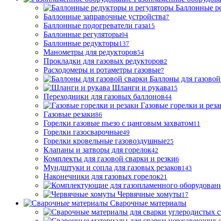
Баллонные р
Баллонные заправочные устройства
7
Баллонные подогреватели газа
15
Баллонные регуляторы
94
Баллонные редукторы
137
Манометры для редукторов
54
Прокладки для газовых редукторов
2
Расходомеры и ротаметры газовые
7
Баллоны для газовой
Шланги и рукава
15
Переходники для газовых баллонов
44
Газовые горелки и реза
Газовые резаки
86
Горелки газовые пьезо с цанговым захватом
11
Горелки газосварочные
49
Горелки кровельные газовоздушные
25
Клапаны и затворы для горелок
42
Комплекты для газовой сварки и резки
6
Мундштуки и сопла для газовых резаков
143
Наконечники для газовых горелок
21
Червячные хомуты
17
Сварочные материалы