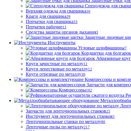
Защитные очки для
Спецодежда для свар
Верхняя одежда для сварщика
16
Краги для сварщика
29
Перчатки для сварщика
33
Перчатки рабочие
13
Средства защиты органов дыхания
3
Защитные лицевые щи
Инструменты
Угловые шлифмашины
7
Кордщетки для болгарок
Абразивные круг
Круги зачистные по металлу
12
Круги лепестковые по металлу
12
Круги отрезные по металлу
30
Компрессоры и компл
Запчасти для компрес
Компрессоры
102
Ре
Металлообраб
Лент
Запчасти для ленточнопильных станков
25
Инструмент для ленточнопильных станков
5
Ленточнопильные станки по металлу
80
Ленточные пилы по металлу
217