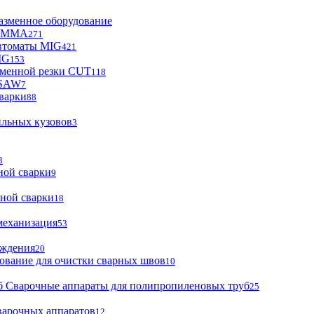
азменное оборудование
ы MMA
271
втоматы MIG
421
IG
153
зменной резки CUT
118
 SAW
7
варки
88
ильных кузовов
3
3
ной сварки
9
ной сварки
18
механизация
53
аждения
20
ование для очистки сварных швов
10
Сварочные аппараты для полипропиленовых труб
25
варочных аппаратов
12