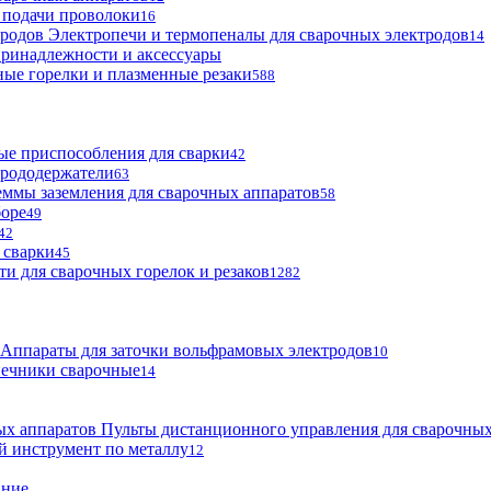
 подачи проволоки
16
Электропечи и термопеналы для сварочных электродов
14
ринадлежности и аксессуары
ые горелки и плазменные резаки
588
е приспособления для сварки
42
трододержатели
63
ммы заземления для сварочных аппаратов
58
боре
49
42
 сварки
45
ти для сварочных горелок и резаков
1282
Аппараты для заточки вольфрамовых электродов
10
нечники сварочные
14
Пульты дистанционного управления для сварочных
й инструмент по металлу
12
ание