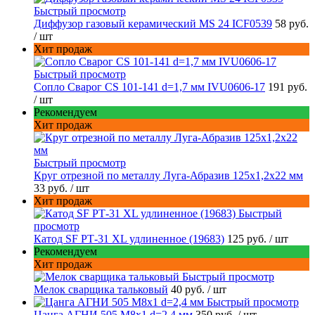
Быстрый просмотр
Диффузор газовый керамический MS 24 ICF0539
58 руб.
/ шт
Хит продаж
Быстрый просмотр
Сопло Сварог CS 101-141 d=1,7 мм IVU0606-17
191 руб.
/ шт
Рекомендуем
Хит продаж
Быстрый просмотр
Круг отрезной по металлу Луга-Абразив 125x1,2x22 мм
33 руб.
/ шт
Хит продаж
Быстрый
просмотр
Катод SF РТ-31 XL удлиненное (19683)
125 руб.
/ шт
Рекомендуем
Хит продаж
Быстрый просмотр
Мелок сварщика тальковый
40 руб.
/ шт
Быстрый просмотр
Цанга АГНИ 505 М8х1 d=2,4 мм
350 руб.
/ шт