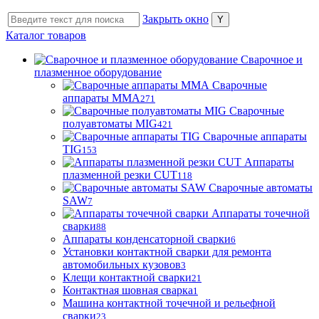
Закрыть окно
Каталог товаров
Сварочное и
плазменное оборудование
Сварочные
аппараты MMA
271
Сварочные
полуавтоматы MIG
421
Сварочные аппараты
TIG
153
Аппараты
плазменной резки CUT
118
Сварочные автоматы
SAW
7
Аппараты точечной
сварки
88
Аппараты конденсаторной сварки
6
Установки контактной сварки для ремонта
автомобильных кузовов
3
Клещи контактной сварки
21
Контактная шовная сварка
1
Машина контактной точечной и рельефной
сварки
23