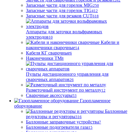
1282
Запасные части для горелок MIG
250
Запасные части для горелок TIG
412
Запасные части для резаков CUT
618
Аппараты для заточки вольфрамовых
электродов
10
Кабели и
наконечники сварочные
14
Кабеля КГ сварочные
6
Наконечники ТМ
8
Пульты дистанционного управления для
сварочных аппаратов
26
Разметочный инструмент по металлу
12
Сварочные аксессуары
53
Газопламенное
оборудование
Баллонные
редукторы и регуляторы
316
Баллонные заправочные устройства
7
Баллонные подогреватели газа
15