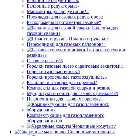
Баллонные регуляторы
94
Баллонные редукторы
137
Манометры для редукторов
54
Прокладки для газовых редукторов
2
Расходомеры и ротаметры газовые
7
Баллоны для
газовой сварки
1
Шланги и рукава
15
Переходники для газовых баллонов
44
Газовые горелки и
резаки
383
Газовые резаки
86
Горелки газовые пьезо с цанговым захватом
11
Горелки газосварочные
49
Горелки кровельные газовоздушные
25
Клапаны и затворы для горелок
42
Комплекты для газовой сварки и резки
6
Мундштуки и сопла для газовых резаков
143
Наконечники для газовых горелок
21
Комплектующие для газопламенного
оборудования
100
Червячные хомуты
17
Сварочные материалы