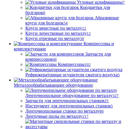
Угловые шлифмашины
7
Кордщетки для
болгарок
8
Абразивные
круги для болгарок
54
Круги зачистные по металлу
12
Круги лепестковые по металлу
12
Круги отрезные по металлу
30
Компрессоры и
комплектующие
Запчасти для
компрессоров
40
Компрессоры
102
Рефрижераторные осушители сжатого воздуха
5
Металлообрабатывающее оборудование
Ленточнопильное оборудование по металлу
327
Запчасти для ленточнопильных станков
25
Инструмент для ленточнопильных станков
5
Ленточнопильные станки по металлу
80
Ленточные пилы по металлу
217