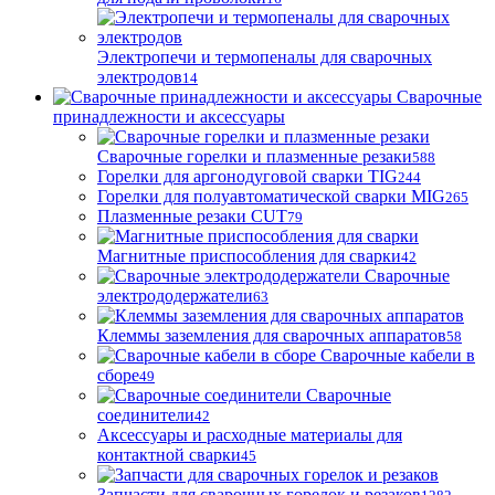
Электропечи и термопеналы для сварочных
электродов
14
Сварочные
принадлежности и аксессуары
Сварочные горелки и плазменные резаки
588
Горелки для аргонодуговой сварки TIG
244
Горелки для полуавтоматической сварки MIG
265
Плазменные резаки CUT
79
Магнитные приспособления для сварки
42
Сварочные
электрододержатели
63
Клеммы заземления для сварочных аппаратов
58
Сварочные кабели в
сборе
49
Сварочные
соединители
42
Аксессуары и расходные материалы для
контактной сварки
45
Запчасти для сварочных горелок и резаков