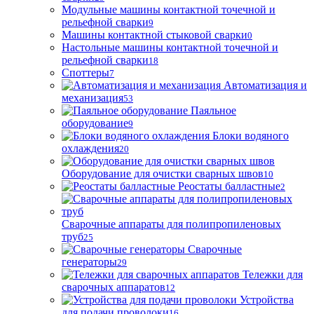
Модульные машины контактной точечной и
рельефной сварки
9
Машины контактной стыковой сварки
0
Настольные машины контактной точечной и
рельефной сварки
18
Споттеры
7
Автоматизация и
механизация
53
Паяльное
оборудование
9
Блоки водяного
охлаждения
20
Оборудование для очистки сварных швов
10
Реостаты балластные
2
Сварочные аппараты для полипропиленовых
труб
25
Сварочные
генераторы
29
Тележки для
сварочных аппаратов
12
Устройства
для подачи проволоки
16