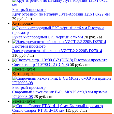
Быстрый просмотр
Круг отрезной по металлу Луга-Абразив 125x1,0x22 мм
29 руб.
/ шт
Хит продаж
Быстрый
просмотр
Рукав кислородный БРТ чёрный d=6 мм
70 руб.
/ м
Быстрый просмотр
Электромагнитный клапан VZCT-2.2 220В D27014
1
316 руб.
/ шт
Быстрый просмотр
Светофильтр 110*90 С-2 (DIN 8)
50 руб.
/ шт
Рекомендуем
Хит продаж
Быстрый просмотр
Сварочный наконечник E-Cu M6x25 d=0,8 мм прямой
ICU0003-08
28 руб.
/ шт
Рекомендуем
Быстрый просмотр
Сопло Сварог PT-31 d=1,0 мм
115 руб.
/ шт