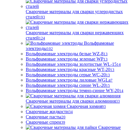
Сварочные материалы для сварки углеродистых
сталей
193
Сварочные материалы для сварки нержавеющих
сталей
124
Вольфрамовые
электроды
102
Вольфрамовые электроды белые WZ-8
13
Вольфрамовые электроды зеленые WP
13
Вольфрамовые электроды золотистые WL-15
14
Вольфрамовые электроды красные WT-20
13
Вольфрамовые электроды серые WC-20
13
Вольфрамовые электроды лиловые WGLa
7
Вольфрамовые электроды синие WL-20
15
Вольфрамовые электроды темно-синие WY-20
14
Сварочные материалы для сварки алюминия
33
Сварочная химия
93
Сварочные жидкости
34
Сварочные пасты
20
Сварочные спреи
39
Сварочные