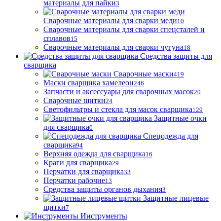
материалы для пайки
3
Сварочные материалы для сварки меди
10
Сварочные материалы для сварки спецсталей и
сплавов
15
Сварочные материалы для сварки чугуна
18
Средства защиты для
сварщика
Сварочные маски
419
Маски сварщика хамелеон
246
Запчасти и аксессуары для сварочных масок
20
Сварочные щитки
24
Светофильтры и стекла для масок сварщика
129
Защитные очки
для сварщика
0
Спецодежда для
сварщика
94
Верхняя одежда для сварщика
16
Краги для сварщика
29
Перчатки для сварщика
33
Перчатки рабочие
13
Средства защиты органов дыхания
3
Защитные лицевые
щитки
7
Инструменты