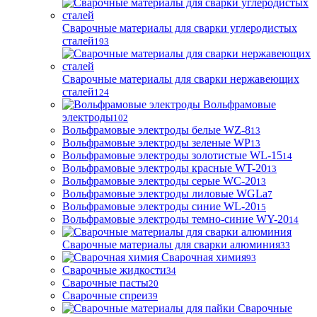
Сварочные материалы для сварки углеродистых
сталей
193
Сварочные материалы для сварки нержавеющих
сталей
124
Вольфрамовые
электроды
102
Вольфрамовые электроды белые WZ-8
13
Вольфрамовые электроды зеленые WP
13
Вольфрамовые электроды золотистые WL-15
14
Вольфрамовые электроды красные WT-20
13
Вольфрамовые электроды серые WC-20
13
Вольфрамовые электроды лиловые WGLa
7
Вольфрамовые электроды синие WL-20
15
Вольфрамовые электроды темно-синие WY-20
14
Сварочные материалы для сварки алюминия
33
Сварочная химия
93
Сварочные жидкости
34
Сварочные пасты
20
Сварочные спреи
39
Сварочные