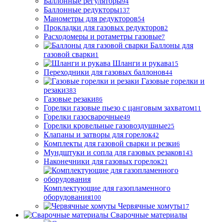
Баллонные регуляторы
94
Баллонные редукторы
137
Манометры для редукторов
54
Прокладки для газовых редукторов
2
Расходомеры и ротаметры газовые
7
Баллоны для
газовой сварки
1
Шланги и рукава
15
Переходники для газовых баллонов
44
Газовые горелки и
резаки
383
Газовые резаки
86
Горелки газовые пьезо с цанговым захватом
11
Горелки газосварочные
49
Горелки кровельные газовоздушные
25
Клапаны и затворы для горелок
42
Комплекты для газовой сварки и резки
6
Мундштуки и сопла для газовых резаков
143
Наконечники для газовых горелок
21
Комплектующие для газопламенного
оборудования
100
Червячные хомуты
17
Сварочные материалы