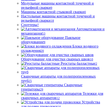
Модульные машины контактной точечной и
рельефной сварки
9
Машины контактной стыковой сварки
0
Настольные машины контактной точечной и
рельефной сварки
18
Споттеры
7
Автоматизация и
механизация
53
Паяльное
оборудование
9
Блоки водяного
охлаждения
20
Оборудование для очистки сварных швов
10
Реостаты балластные
2
Сварочные аппараты для полипропиленовых
труб
25
Сварочные
генераторы
29
Тележки для
сварочных аппаратов
12
Устройства
для подачи проволоки
16