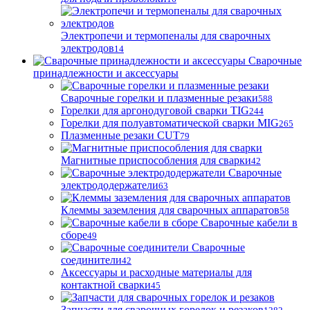
Электропечи и термопеналы для сварочных
электродов
14
Сварочные
принадлежности и аксессуары
Сварочные горелки и плазменные резаки
588
Горелки для аргонодуговой сварки TIG
244
Горелки для полуавтоматической сварки MIG
265
Плазменные резаки CUT
79
Магнитные приспособления для сварки
42
Сварочные
электрододержатели
63
Клеммы заземления для сварочных аппаратов
58
Сварочные кабели в
сборе
49
Сварочные
соединители
42
Аксессуары и расходные материалы для
контактной сварки
45
Запчасти для сварочных горелок и резаков