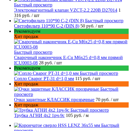
Быстрый просмотр
Электромагнитный клапан VZCT-2.2 220В D27014
1
316 руб.
/ шт
Быстрый просмотр
Светофильтр 110*90 С-2 (DIN 8)
50 руб.
/ шт
Рекомендуем
Хит продаж
Быстрый просмотр
Сварочный наконечник E-Cu M6x25 d=0,8 мм прямой
ICU0003-08
28 руб.
/ шт
Рекомендуем
Быстрый просмотр
Сопло Сварог PT-31 d=1,0 мм
115 руб.
/ шт
Хит продаж
Быстрый
просмотр
Очки защитные КЛАССИК прозрачные
70 руб.
/ шт
Хит продаж
Быстрый просмотр
Трубка АГНИ 4х2 1рч-9с
105 руб.
/ м
Быстрый
просмотр