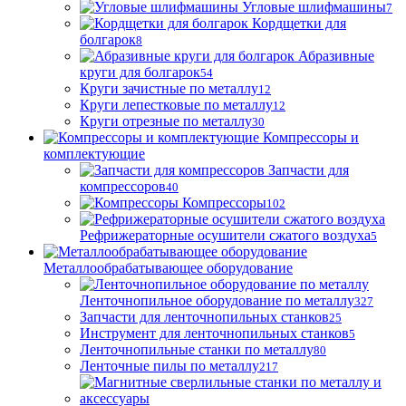
Угловые шлифмашины
7
Кордщетки для
болгарок
8
Абразивные
круги для болгарок
54
Круги зачистные по металлу
12
Круги лепестковые по металлу
12
Круги отрезные по металлу
30
Компрессоры и
комплектующие
Запчасти для
компрессоров
40
Компрессоры
102
Рефрижераторные осушители сжатого воздуха
5
Металлообрабатывающее оборудование
Ленточнопильное оборудование по металлу
327
Запчасти для ленточнопильных станков
25
Инструмент для ленточнопильных станков
5
Ленточнопильные станки по металлу
80
Ленточные пилы по металлу
217