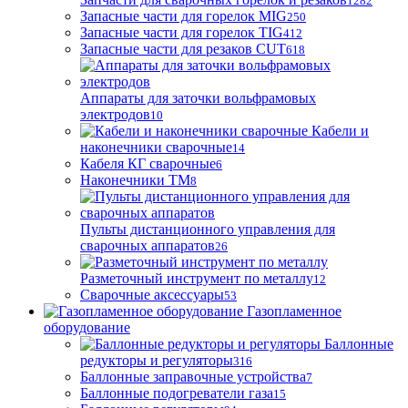
1282
Запасные части для горелок MIG
250
Запасные части для горелок TIG
412
Запасные части для резаков CUT
618
Аппараты для заточки вольфрамовых
электродов
10
Кабели и
наконечники сварочные
14
Кабеля КГ сварочные
6
Наконечники ТМ
8
Пульты дистанционного управления для
сварочных аппаратов
26
Разметочный инструмент по металлу
12
Сварочные аксессуары
53
Газопламенное
оборудование
Баллонные
редукторы и регуляторы
316
Баллонные заправочные устройства
7
Баллонные подогреватели газа
15