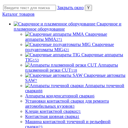
Закрыть окно
Каталог товаров
Сварочное и
плазменное оборудование
Сварочные
аппараты MMA
271
Сварочные
полуавтоматы MIG
421
Сварочные аппараты
TIG
153
Аппараты
плазменной резки CUT
118
Сварочные автоматы
SAW
7
Аппараты точечной
сварки
88
Аппараты конденсаторной сварки
6
Установки контактной сварки для ремонта
автомобильных кузовов
3
Клещи контактной сварки
21
Контактная шовная сварка
1
Машина контактной точечной и рельефной
сварки
23