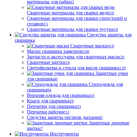
материалы для пайки
3
Сварочные материалы для сварки меди
10
Сварочные материалы для сварки спецсталей и
сплавов
15
Сварочные материалы для сварки чугуна
18
Средства защиты для
сварщика
Сварочные маски
419
Маски сварщика хамелеон
246
Запчасти и аксессуары для сварочных масок
20
Сварочные щитки
24
Светофильтры и стекла для масок сварщика
129
Защитные очки
для сварщика
0
Спецодежда для
сварщика
94
Верхняя одежда для сварщика
16
Краги для сварщика
29
Перчатки для сварщика
33
Перчатки рабочие
13
Средства защиты органов дыхания
3
Защитные лицевые
щитки
7
Инструменты