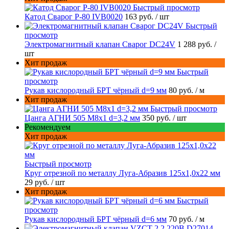
Быстрый просмотр
Катод Сварог P-80 IVB0020
163 руб.
/ шт
Быстрый
просмотр
Электромагнитный клапан Сварог DC24V
1 288 руб.
/
шт
Хит продаж
Быстрый
просмотр
Рукав кислородный БРТ чёрный d=9 мм
80 руб.
/ м
Хит продаж
Быстрый просмотр
Цанга АГНИ 505 М8х1 d=3,2 мм
350 руб.
/ шт
Рекомендуем
Хит продаж
Быстрый просмотр
Круг отрезной по металлу Луга-Абразив 125x1,0x22 мм
29 руб.
/ шт
Хит продаж
Быстрый
просмотр
Рукав кислородный БРТ чёрный d=6 мм
70 руб.
/ м