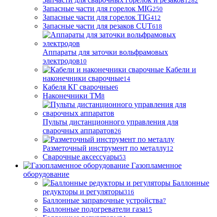
1282
Запасные части для горелок MIG
250
Запасные части для горелок TIG
412
Запасные части для резаков CUT
618
Аппараты для заточки вольфрамовых
электродов
10
Кабели и
наконечники сварочные
14
Кабеля КГ сварочные
6
Наконечники ТМ
8
Пульты дистанционного управления для
сварочных аппаратов
26
Разметочный инструмент по металлу
12
Сварочные аксессуары
53
Газопламенное
оборудование
Баллонные
редукторы и регуляторы
316
Баллонные заправочные устройства
7
Баллонные подогреватели газа
15