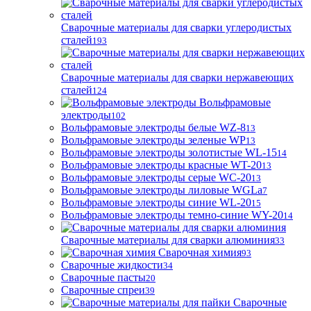
Сварочные материалы для сварки углеродистых
сталей
193
Сварочные материалы для сварки нержавеющих
сталей
124
Вольфрамовые
электроды
102
Вольфрамовые электроды белые WZ-8
13
Вольфрамовые электроды зеленые WP
13
Вольфрамовые электроды золотистые WL-15
14
Вольфрамовые электроды красные WT-20
13
Вольфрамовые электроды серые WC-20
13
Вольфрамовые электроды лиловые WGLa
7
Вольфрамовые электроды синие WL-20
15
Вольфрамовые электроды темно-синие WY-20
14
Сварочные материалы для сварки алюминия
33
Сварочная химия
93
Сварочные жидкости
34
Сварочные пасты
20
Сварочные спреи
39
Сварочные