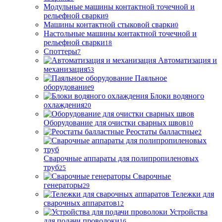
Модульные машины контактной точечной и
рельефной сварки
9
Машины контактной стыковой сварки
0
Настольные машины контактной точечной и
рельефной сварки
18
Споттеры
7
Автоматизация и
механизация
53
Паяльное
оборудование
9
Блоки водяного
охлаждения
20
Оборудование для очистки сварных швов
10
Реостаты балластные
2
Сварочные аппараты для полипропиленовых
труб
25
Сварочные
генераторы
29
Тележки для
сварочных аппаратов
12
Устройства
для подачи проволоки
16