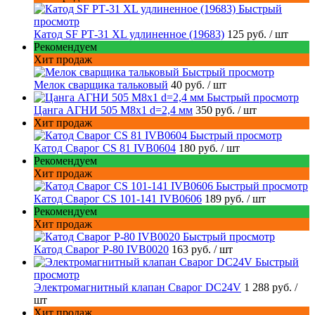
Быстрый
просмотр
Катод SF РТ-31 XL удлиненное (19683)
125 руб.
/ шт
Рекомендуем
Хит продаж
Быстрый просмотр
Мелок сварщика тальковый
40 руб.
/ шт
Быстрый просмотр
Цанга АГНИ 505 М8х1 d=2,4 мм
350 руб.
/ шт
Хит продаж
Быстрый просмотр
Катод Сварог CS 81 IVB0604
180 руб.
/ шт
Рекомендуем
Хит продаж
Быстрый просмотр
Катод Сварог CS 101-141 IVB0606
189 руб.
/ шт
Рекомендуем
Хит продаж
Быстрый просмотр
Катод Сварог P-80 IVB0020
163 руб.
/ шт
Быстрый
просмотр
Электромагнитный клапан Сварог DC24V
1 288 руб.
/
шт
Хит продаж