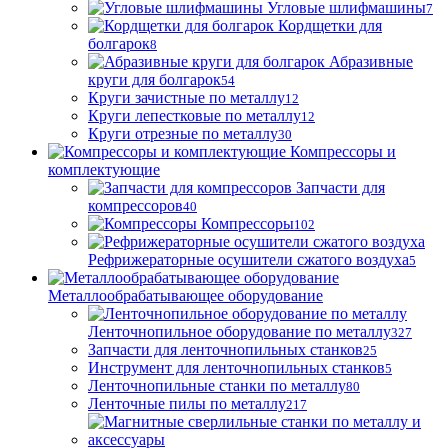
Угловые шлифмашины
7
Кордщетки для
болгарок
8
Абразивные
круги для болгарок
54
Круги зачистные по металлу
12
Круги лепестковые по металлу
12
Круги отрезные по металлу
30
Компрессоры и
комплектующие
Запчасти для
компрессоров
40
Компрессоры
102
Рефрижераторные осушители сжатого воздуха
5
Металлообрабатывающее оборудование
Ленточнопильное оборудование по металлу
327
Запчасти для ленточнопильных станков
25
Инструмент для ленточнопильных станков
5
Ленточнопильные станки по металлу
80
Ленточные пилы по металлу
217