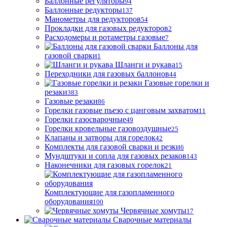
Баллонные регуляторы
94
Баллонные редукторы
137
Манометры для редукторов
54
Прокладки для газовых редукторов
2
Расходомеры и ротаметры газовые
7
Баллоны для
газовой сварки
1
Шланги и рукава
15
Переходники для газовых баллонов
44
Газовые горелки и
резаки
383
Газовые резаки
86
Горелки газовые пьезо с цанговым захватом
11
Горелки газосварочные
49
Горелки кровельные газовоздушные
25
Клапаны и затворы для горелок
42
Комплекты для газовой сварки и резки
6
Мундштуки и сопла для газовых резаков
143
Наконечники для газовых горелок
21
Комплектующие для газопламенного
оборудования
100
Червячные хомуты
17
Сварочные материалы