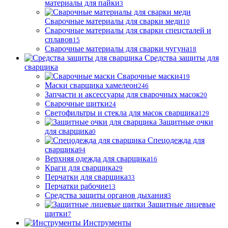
материалы для пайки
3
Сварочные материалы для сварки меди
10
Сварочные материалы для сварки спецсталей и
сплавов
15
Сварочные материалы для сварки чугуна
18
Средства защиты для
сварщика
Сварочные маски
419
Маски сварщика хамелеон
246
Запчасти и аксессуары для сварочных масок
20
Сварочные щитки
24
Светофильтры и стекла для масок сварщика
129
Защитные очки
для сварщика
0
Спецодежда для
сварщика
94
Верхняя одежда для сварщика
16
Краги для сварщика
29
Перчатки для сварщика
33
Перчатки рабочие
13
Средства защиты органов дыхания
3
Защитные лицевые
щитки
7
Инструменты