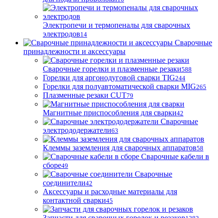
Электропечи и термопеналы для сварочных
электродов
14
Сварочные
принадлежности и аксессуары
Сварочные горелки и плазменные резаки
588
Горелки для аргонодуговой сварки TIG
244
Горелки для полуавтоматической сварки MIG
265
Плазменные резаки CUT
79
Магнитные приспособления для сварки
42
Сварочные
электрододержатели
63
Клеммы заземления для сварочных аппаратов
58
Сварочные кабели в
сборе
49
Сварочные
соединители
42
Аксессуары и расходные материалы для
контактной сварки
45
Запчасти для сварочных горелок и резаков