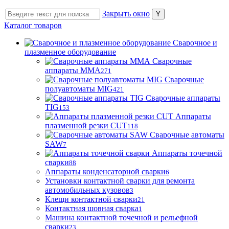
Закрыть окно
Каталог товаров
Сварочное и
плазменное оборудование
Сварочные
аппараты MMA
271
Сварочные
полуавтоматы MIG
421
Сварочные аппараты
TIG
153
Аппараты
плазменной резки CUT
118
Сварочные автоматы
SAW
7
Аппараты точечной
сварки
88
Аппараты конденсаторной сварки
6
Установки контактной сварки для ремонта
автомобильных кузовов
3
Клещи контактной сварки
21
Контактная шовная сварка
1
Машина контактной точечной и рельефной
сварки
23