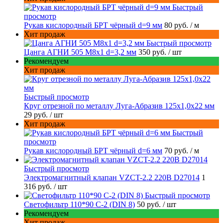
Быстрый
просмотр
Рукав кислородный БРТ чёрный d=9 мм
80 руб.
/ м
Хит продаж
Быстрый просмотр
Цанга АГНИ 505 М8х1 d=3,2 мм
350 руб.
/ шт
Рекомендуем
Хит продаж
Быстрый просмотр
Круг отрезной по металлу Луга-Абразив 125x1,0x22 мм
29 руб.
/ шт
Хит продаж
Быстрый
просмотр
Рукав кислородный БРТ чёрный d=6 мм
70 руб.
/ м
Быстрый просмотр
Электромагнитный клапан VZCT-2.2 220В D27014
1
316 руб.
/ шт
Быстрый просмотр
Светофильтр 110*90 С-2 (DIN 8)
50 руб.
/ шт
Рекомендуем
Хит продаж