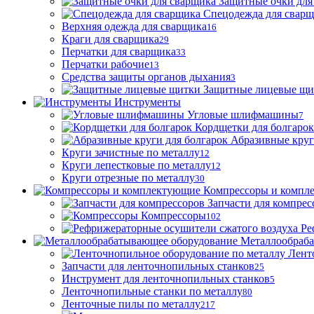
Защитные очки для
Спецодежда для свар
Верхняя одежда для сварщика
16
Краги для сварщика
29
Перчатки для сварщика
33
Перчатки рабочие
13
Средства защиты органов дыхания
3
Защитные лицевые щи
Инструменты
Угловые шлифмашины
7
Кордщетки для болгарок
Абразивные круг
Круги зачистные по металлу
12
Круги лепестковые по металлу
12
Круги отрезные по металлу
30
Компрессоры и компл
Запчасти для компрес
Компрессоры
102
Ре
Металлообраб
Лент
Запчасти для ленточнопильных станков
25
Инструмент для ленточнопильных станков
5
Ленточнопильные станки по металлу
80
Ленточные пилы по металлу
217