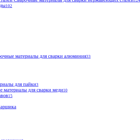
12
оды
102
очные материалы для сварки алюминия
33
риалы для пайки
3
е материалы для сварки меди
10
авов
15
варщика