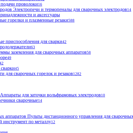
 подачи проволоки
16
Электропечи и термопеналы для сварочных электродов
14
ринадлежности и аксессуары
ые горелки и плазменные резаки
588
е приспособления для сварки
42
трододержатели
63
ммы заземления для сварочных аппаратов
58
боре
49
42
 сварки
45
ти для сварочных горелок и резаков
1282
Аппараты для заточки вольфрамовых электродов
10
нечники сварочные
14
Пульты дистанционного управления для сварочных
й инструмент по металлу
12
ание