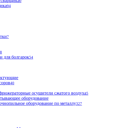
 сварщика
0
щика
94
тки
7
8
и для болгарок
54
ектующие
соров
40
фрижераторные осушители сжатого воздуха
5
атывающее оборудование
очнопильное оборудование по металлу
327