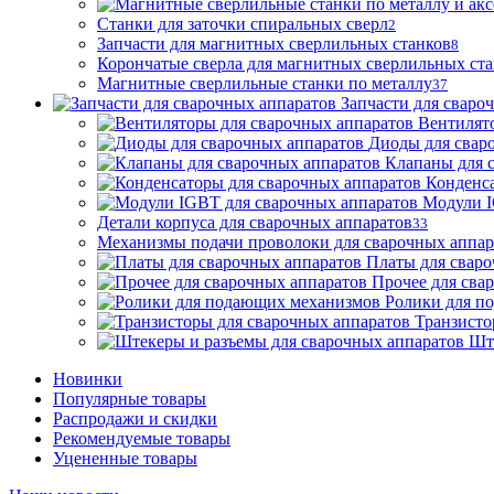
Станки для заточки спиральных сверл
2
Запчасти для магнитных сверлильных станков
8
Корончатые сверла для магнитных сверлильных ст
Магнитные сверлильные станки по металлу
37
Запчасти для сваро
Вентилят
Диоды для свар
Клапаны для 
Конденса
Модули I
Детали корпуса для сварочных аппаратов
33
Механизмы подачи проволоки для сварочных аппар
Платы для сваро
Прочее для сва
Ролики для п
Транзисто
Шт
Новинки
Популярные товары
Распродажи и скидки
Рекомендуемые товары
Уцененные товары