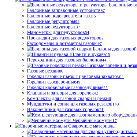
Баллонные р
Баллонные заправочные устройства
7
Баллонные подогреватели газа
15
Баллонные регуляторы
94
Баллонные редукторы
137
Манометры для редукторов
54
Прокладки для газовых редукторов
2
Расходомеры и ротаметры газовые
7
Баллоны для газовой
Шланги и рукава
15
Переходники для газовых баллонов
44
Газовые горелки и реза
Газовые резаки
86
Горелки газовые пьезо с цанговым захватом
11
Горелки газосварочные
49
Горелки кровельные газовоздушные
25
Клапаны и затворы для горелок
42
Комплекты для газовой сварки и резки
6
Мундштуки и сопла для газовых резаков
143
Наконечники для газовых горелок
21
Червячные хомуты
17
Сварочные материалы