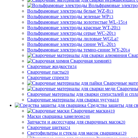
Вольфрамовые электр
Вольфрамовые электроды белые WZ-8
13
Вольфрамовые электроды зеленые WP
13
Вольфрамовые электроды золотистые WL-15
14
Вольфрамовые электроды красные WT-20
13
Вольфрамовые электроды серые WC-20
13
Вольфрамовые электроды лиловые WGLa
7
Вольфрамовые электроды синие WL-20
15
Вольфрамовые электроды темно-синие WY-20
14
Свар
Сварочная химия
93
Сварочные жидкости
34
Сварочные пасты
20
Сварочные спреи
39
Сварочные мате
Сварочны
Сварочные материалы для сварки спецсталей и спл
Сварочные материалы для сварки чугуна
18
Средства защиты для с
Сварочные маски
419
Маски сварщика хамелеон
246
Запчасти и аксессуары для сварочных масок
20
Сварочные щитки
24
Светофильтры и стекла для масок сварщика
129