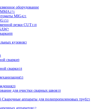
азменное оборудование
ы MMA
271
втоматы MIG
421
IG
153
зменной резки CUT
118
 SAW
7
варки
88
ильных кузовов
3
3
ной сварки
9
ной сварки
18
механизация
53
аждения
20
ование для очистки сварных швов
10
Сварочные аппараты для полипропиленовых труб
25
варочных аппаратов
12