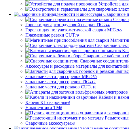
Устройства для
Сварочные п
Сварочн
Горелки для аргонодуговой сварки TIG
244
Горелки для полуавтоматической сварки MIG
265
Плазменные резаки CUT
79
Магнитны
Сварочные элек
Кле
Сварочные кабели в с
Сварочные соединители
Аксессуары и расходные материалы для контактной
Запчас
Запасные части для горелок MIG
250
Запасные части для горелок TIG
412
Запасные части для резаков CUT
618
Кабели и нако
Кабеля КГ сварочные
6
Наконечники ТМ
8
Разметочны
Сварочные аксессуары
53
Газопламенное оборудов