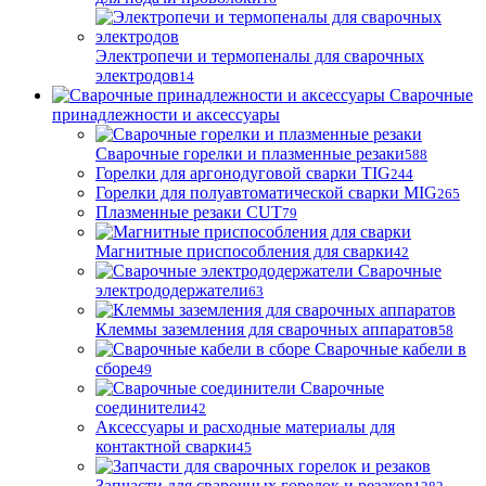
Электропечи и термопеналы для сварочных
электродов
14
Сварочные
принадлежности и аксессуары
Сварочные горелки и плазменные резаки
588
Горелки для аргонодуговой сварки TIG
244
Горелки для полуавтоматической сварки MIG
265
Плазменные резаки CUT
79
Магнитные приспособления для сварки
42
Сварочные
электрододержатели
63
Клеммы заземления для сварочных аппаратов
58
Сварочные кабели в
сборе
49
Сварочные
соединители
42
Аксессуары и расходные материалы для
контактной сварки
45
Запчасти для сварочных горелок и резаков