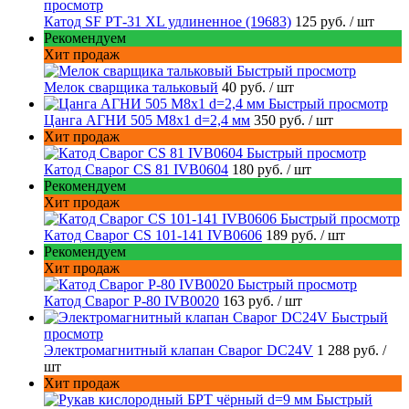
просмотр
Катод SF РТ-31 XL удлиненное (19683)
125 руб.
/ шт
Рекомендуем
Хит продаж
Быстрый просмотр
Мелок сварщика тальковый
40 руб.
/ шт
Быстрый просмотр
Цанга АГНИ 505 М8х1 d=2,4 мм
350 руб.
/ шт
Хит продаж
Быстрый просмотр
Катод Сварог CS 81 IVB0604
180 руб.
/ шт
Рекомендуем
Хит продаж
Быстрый просмотр
Катод Сварог CS 101-141 IVB0606
189 руб.
/ шт
Рекомендуем
Хит продаж
Быстрый просмотр
Катод Сварог P-80 IVB0020
163 руб.
/ шт
Быстрый
просмотр
Электромагнитный клапан Сварог DC24V
1 288 руб.
/
шт
Хит продаж
Быстрый