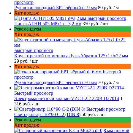
просмотр
Рукав кислородный БРТ чёрный d=9 мм
80 руб.
/ м
Хит продаж
Быстрый просмотр
Цанга АГНИ 505 М8х1 d=3,2 мм
350 руб.
/ шт
Рекомендуем
Хит продаж
Быстрый просмотр
Круг отрезной по металлу Луга-Абразив 125x1,0x22 мм
29 руб.
/ шт
Хит продаж
Быстрый
просмотр
Рукав кислородный БРТ чёрный d=6 мм
70 руб.
/ м
Быстрый просмотр
Электромагнитный клапан VZCT-2.2 220В D27014
1
316 руб.
/ шт
Быстрый просмотр
Светофильтр 110*90 С-2 (DIN 8)
50 руб.
/ шт
Рекомендуем
Хит продаж