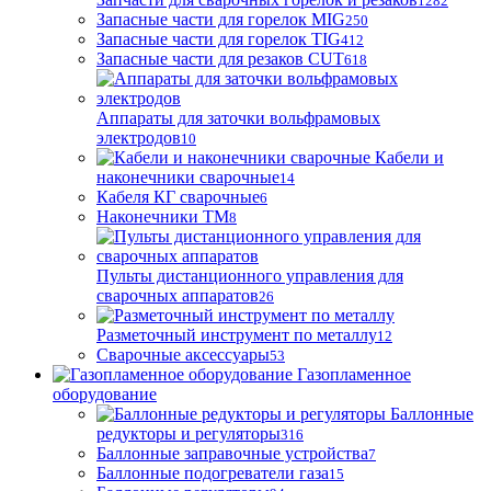
1282
Запасные части для горелок MIG
250
Запасные части для горелок TIG
412
Запасные части для резаков CUT
618
Аппараты для заточки вольфрамовых
электродов
10
Кабели и
наконечники сварочные
14
Кабеля КГ сварочные
6
Наконечники ТМ
8
Пульты дистанционного управления для
сварочных аппаратов
26
Разметочный инструмент по металлу
12
Сварочные аксессуары
53
Газопламенное
оборудование
Баллонные
редукторы и регуляторы
316
Баллонные заправочные устройства
7
Баллонные подогреватели газа
15