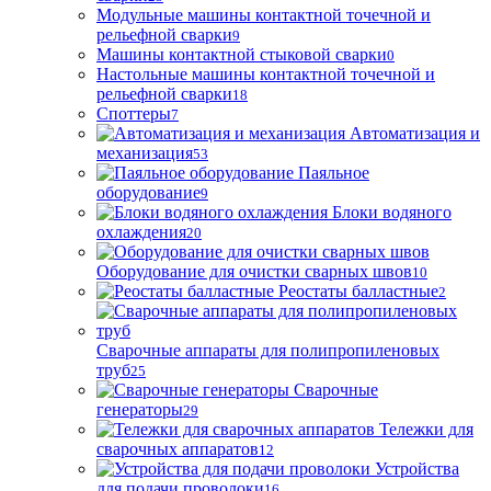
Модульные машины контактной точечной и
рельефной сварки
9
Машины контактной стыковой сварки
0
Настольные машины контактной точечной и
рельефной сварки
18
Споттеры
7
Автоматизация и
механизация
53
Паяльное
оборудование
9
Блоки водяного
охлаждения
20
Оборудование для очистки сварных швов
10
Реостаты балластные
2
Сварочные аппараты для полипропиленовых
труб
25
Сварочные
генераторы
29
Тележки для
сварочных аппаратов
12
Устройства
для подачи проволоки
16