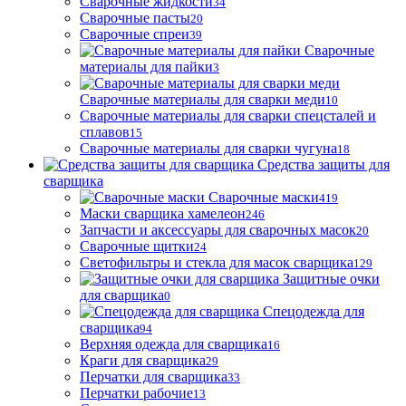
Сварочные жидкости
34
Сварочные пасты
20
Сварочные спреи
39
Сварочные
материалы для пайки
3
Сварочные материалы для сварки меди
10
Сварочные материалы для сварки спецсталей и
сплавов
15
Сварочные материалы для сварки чугуна
18
Средства защиты для
сварщика
Сварочные маски
419
Маски сварщика хамелеон
246
Запчасти и аксессуары для сварочных масок
20
Сварочные щитки
24
Светофильтры и стекла для масок сварщика
129
Защитные очки
для сварщика
0
Спецодежда для
сварщика
94
Верхняя одежда для сварщика
16
Краги для сварщика
29
Перчатки для сварщика
33
Перчатки рабочие
13