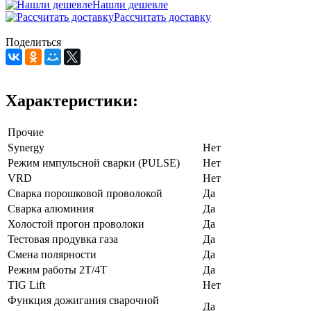
Нашли дешевле
Рассчитать доставку
Поделиться
Характеристики:
Прочие
Synergy
Нет
Режим импульсной сварки (PULSE)
Нет
VRD
Нет
Сварка порошковой проволокой
Да
Сварка алюминия
Да
Холостой прогон проволоки
Да
Тестовая продувка газа
Да
Смена полярности
Да
Режим работы 2Т/4Т
Да
TIG Lift
Нет
Функция дожигания сварочной
Да