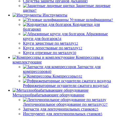
Средства защиты органов дыхания
3
Защитные лицевые
щитки
7
Инструменты
Угловые шлифмашины
7
Кордщетки для
болгарок
8
Абразивные
круги для болгарок
54
Круги зачистные по металлу
12
Круги лепестковые по металлу
12
Круги отрезные по металлу
30
Компрессоры и
комплектующие
Запчасти для
компрессоров
40
Компрессоры
102
Рефрижераторные осушители сжатого воздуха
5
Металлообрабатывающее оборудование
Ленточнопильное оборудование по металлу
327
Запчасти для ленточнопильных станков
25
Инструмент для ленточнопильных станков
5