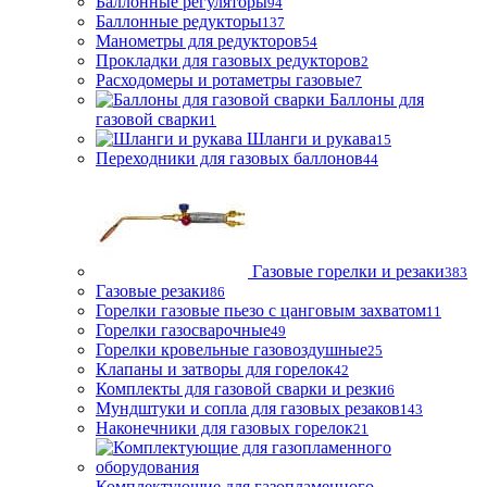
Баллонные регуляторы
94
Баллонные редукторы
137
Манометры для редукторов
54
Прокладки для газовых редукторов
2
Расходомеры и ротаметры газовые
7
Баллоны для
газовой сварки
1
Шланги и рукава
15
Переходники для газовых баллонов
44
Газовые горелки и резаки
383
Газовые резаки
86
Горелки газовые пьезо с цанговым захватом
11
Горелки газосварочные
49
Горелки кровельные газовоздушные
25
Клапаны и затворы для горелок
42
Комплекты для газовой сварки и резки
6
Мундштуки и сопла для газовых резаков
143
Наконечники для газовых горелок
21
Комплектующие для газопламенного