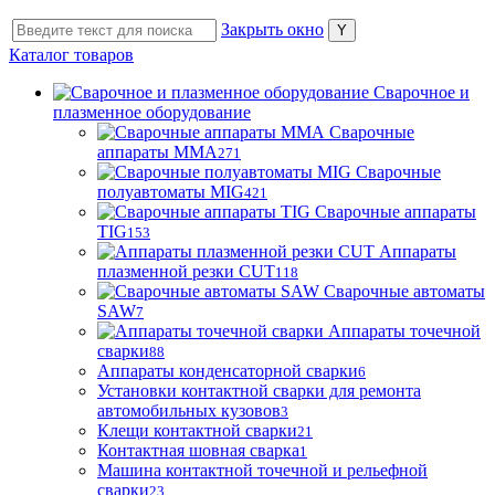
Закрыть окно
Каталог товаров
Сварочное и
плазменное оборудование
Сварочные
аппараты MMA
271
Сварочные
полуавтоматы MIG
421
Сварочные аппараты
TIG
153
Аппараты
плазменной резки CUT
118
Сварочные автоматы
SAW
7
Аппараты точечной
сварки
88
Аппараты конденсаторной сварки
6
Установки контактной сварки для ремонта
автомобильных кузовов
3
Клещи контактной сварки
21
Контактная шовная сварка
1
Машина контактной точечной и рельефной
сварки
23