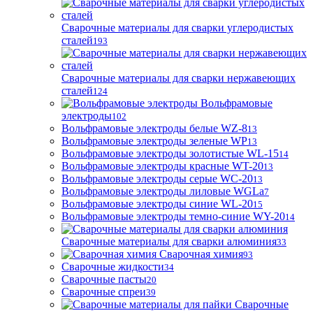
Сварочные материалы для сварки углеродистых
сталей
193
Сварочные материалы для сварки нержавеющих
сталей
124
Вольфрамовые
электроды
102
Вольфрамовые электроды белые WZ-8
13
Вольфрамовые электроды зеленые WP
13
Вольфрамовые электроды золотистые WL-15
14
Вольфрамовые электроды красные WT-20
13
Вольфрамовые электроды серые WC-20
13
Вольфрамовые электроды лиловые WGLa
7
Вольфрамовые электроды синие WL-20
15
Вольфрамовые электроды темно-синие WY-20
14
Сварочные материалы для сварки алюминия
33
Сварочная химия
93
Сварочные жидкости
34
Сварочные пасты
20
Сварочные спреи
39
Сварочные