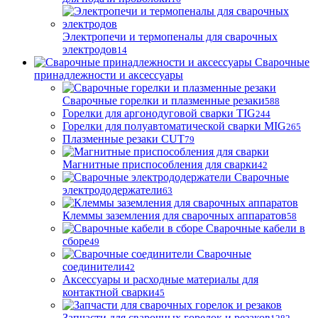
Электропечи и термопеналы для сварочных
электродов
14
Сварочные
принадлежности и аксессуары
Сварочные горелки и плазменные резаки
588
Горелки для аргонодуговой сварки TIG
244
Горелки для полуавтоматической сварки MIG
265
Плазменные резаки CUT
79
Магнитные приспособления для сварки
42
Сварочные
электрододержатели
63
Клеммы заземления для сварочных аппаратов
58
Сварочные кабели в
сборе
49
Сварочные
соединители
42
Аксессуары и расходные материалы для
контактной сварки
45
Запчасти для сварочных горелок и резаков