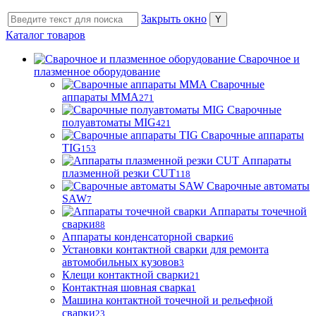
Закрыть окно
Каталог товаров
Сварочное и
плазменное оборудование
Сварочные
аппараты MMA
271
Сварочные
полуавтоматы MIG
421
Сварочные аппараты
TIG
153
Аппараты
плазменной резки CUT
118
Сварочные автоматы
SAW
7
Аппараты точечной
сварки
88
Аппараты конденсаторной сварки
6
Установки контактной сварки для ремонта
автомобильных кузовов
3
Клещи контактной сварки
21
Контактная шовная сварка
1
Машина контактной точечной и рельефной
сварки
23