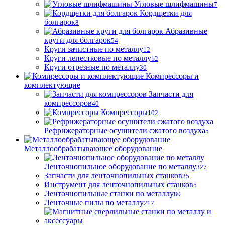
Угловые шлифмашины
7
Кордщетки для
болгарок
8
Абразивные
круги для болгарок
54
Круги зачистные по металлу
12
Круги лепестковые по металлу
12
Круги отрезные по металлу
30
Компрессоры и
комплектующие
Запчасти для
компрессоров
40
Компрессоры
102
Рефрижераторные осушители сжатого воздуха
5
Металлообрабатывающее оборудование
Ленточнопильное оборудование по металлу
327
Запчасти для ленточнопильных станков
25
Инструмент для ленточнопильных станков
5
Ленточнопильные станки по металлу
80
Ленточные пилы по металлу
217