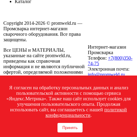
Каталог
Copyright 2014-2026 © promweld.ru —
Промсварка интернет-магазин
сварочного оборудования. Все права
защищены.
Интернет-магазин
Все ЦЕНЫ и МАТЕРИАЛЫ,
Промсварка
указанные на сайте promweld.ru,
Телефон:
+7(800)350-
приведены как справочная
74-75
информация и не являются публичной
Электронная почта:
офертой, определяемой положениями
info@promweld.ru
ст. 437 ГК РФ, и могут быть изменены
Мы работаем:
ПН-ПТ
в любое время без предупреждения.
08:00-17:00; СБ 09:00-
Я согласен на обработку персональных данных и анализ
Для получения подробной
14:00; ВС выходной
пользовательской активности с помощью сервиса
информации о стоимости, сроках и
«Яндекс.Метрика». Также наш сайт использует cookies для
условиях поставки просьба обращаться
улучшения пользовательского опыта. Продолжая
по указанным на сайте телефонам.
использовать сайт, вы соглашаетесь с нашей
политикой
конфиденциальности
.
Посмотреть на карте
Политика конфиденциальности
Принять