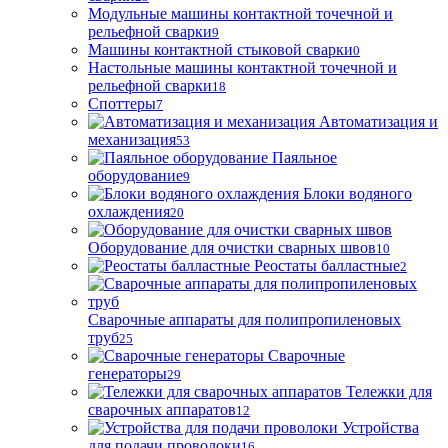
Модульные машины контактной точечной и
рельефной сварки
9
Машины контактной стыковой сварки
0
Настольные машины контактной точечной и
рельефной сварки
18
Споттеры
7
Автоматизация и
механизация
53
Паяльное
оборудование
9
Блоки водяного
охлаждения
20
Оборудование для очистки сварных швов
10
Реостаты балластные
2
Сварочные аппараты для полипропиленовых
труб
25
Сварочные
генераторы
29
Тележки для
сварочных аппаратов
12
Устройства
для подачи проволоки
16