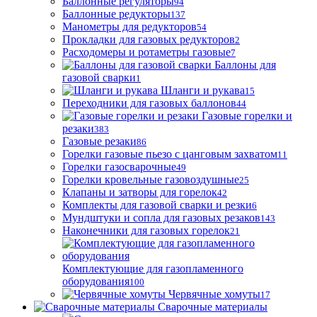
Баллонные регуляторы
94
Баллонные редукторы
137
Манометры для редукторов
54
Прокладки для газовых редукторов
2
Расходомеры и ротаметры газовые
7
Баллоны для
газовой сварки
1
Шланги и рукава
15
Переходники для газовых баллонов
44
Газовые горелки и
резаки
383
Газовые резаки
86
Горелки газовые пьезо с цанговым захватом
11
Горелки газосварочные
49
Горелки кровельные газовоздушные
25
Клапаны и затворы для горелок
42
Комплекты для газовой сварки и резки
6
Мундштуки и сопла для газовых резаков
143
Наконечники для газовых горелок
21
Комплектующие для газопламенного
оборудования
100
Червячные хомуты
17
Сварочные материалы