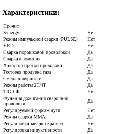
Характеристики:
Прочие
Synergy
Нет
Режим импульсной сварки (PULSE)
Нет
VRD
Нет
Сварка порошковой проволокой
Да
Сварка алюминия
Да
Холостой прогон проволоки
Да
Тестовая продувка газа
Да
Смена полярности
Да
Режим работы 2Т/4Т
Да
TIG Lift
Нет
Функция дожигания сварочной
Да
проволоки
Регулируемый форсаж дуги
Нет
Режим сварки ММА
Да
Регулировка заварки кратера
Нет
Регулировка индуктивности
Да