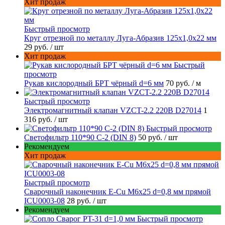
Хит продаж
Быстрый просмотр
Круг отрезной по металлу Луга-Абразив 125x1,0x22 мм
29 руб.
/ шт
Хит продаж
Быстрый
просмотр
Рукав кислородный БРТ чёрный d=6 мм
70 руб.
/ м
Быстрый просмотр
Электромагнитный клапан VZCT-2.2 220В D27014
1
316 руб.
/ шт
Быстрый просмотр
Светофильтр 110*90 С-2 (DIN 8)
50 руб.
/ шт
Рекомендуем
Хит продаж
Быстрый просмотр
Сварочный наконечник E-Cu M6x25 d=0,8 мм прямой
ICU0003-08
28 руб.
/ шт
Рекомендуем
Быстрый просмотр