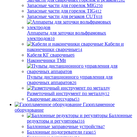
1282
Запасные части для горелок MIG
250
Запасные части для горелок TIG
412
Запасные части для резаков CUT
618
Аппараты для заточки вольфрамовых
электродов
10
Кабели и
наконечники сварочные
14
Кабеля КГ сварочные
6
Наконечники ТМ
8
Пульты дистанционного управления для
сварочных аппаратов
26
Разметочный инструмент по металлу
12
Сварочные аксессуары
53
Газопламенное
оборудование
Баллонные
редукторы и регуляторы
316
Баллонные заправочные устройства
7
Баллонные подогреватели газа
15