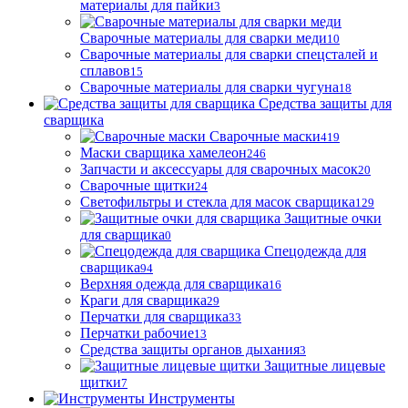
материалы для пайки
3
Сварочные материалы для сварки меди
10
Сварочные материалы для сварки спецсталей и
сплавов
15
Сварочные материалы для сварки чугуна
18
Средства защиты для
сварщика
Сварочные маски
419
Маски сварщика хамелеон
246
Запчасти и аксессуары для сварочных масок
20
Сварочные щитки
24
Светофильтры и стекла для масок сварщика
129
Защитные очки
для сварщика
0
Спецодежда для
сварщика
94
Верхняя одежда для сварщика
16
Краги для сварщика
29
Перчатки для сварщика
33
Перчатки рабочие
13
Средства защиты органов дыхания
3
Защитные лицевые
щитки
7
Инструменты