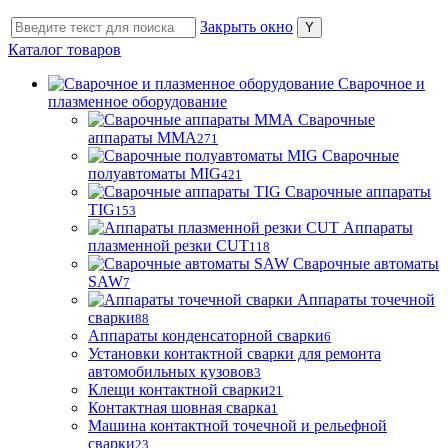
Закрыть окно
Каталог товаров
Сварочное и
плазменное оборудование
Сварочные
аппараты MMA
271
Сварочные
полуавтоматы MIG
421
Сварочные аппараты
TIG
153
Аппараты
плазменной резки CUT
118
Сварочные автоматы
SAW
7
Аппараты точечной
сварки
88
Аппараты конденсаторной сварки
6
Установки контактной сварки для ремонта
автомобильных кузовов
3
Клещи контактной сварки
21
Контактная шовная сварка
1
Машина контактной точечной и рельефной
сварки
23