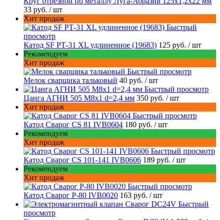
Круг отрезной по металлу Луга-Абразив 125x1,2x22 мм
33 руб.
/ шт
Хит продаж
Быстрый
просмотр
Катод SF РТ-31 XL удлиненное (19683)
125 руб.
/ шт
Рекомендуем
Хит продаж
Быстрый просмотр
Мелок сварщика тальковый
40 руб.
/ шт
Быстрый просмотр
Цанга АГНИ 505 М8х1 d=2,4 мм
350 руб.
/ шт
Хит продаж
Быстрый просмотр
Катод Сварог CS 81 IVB0604
180 руб.
/ шт
Рекомендуем
Хит продаж
Быстрый просмотр
Катод Сварог CS 101-141 IVB0606
189 руб.
/ шт
Рекомендуем
Хит продаж
Быстрый просмотр
Катод Сварог P-80 IVB0020
163 руб.
/ шт
Быстрый
просмотр