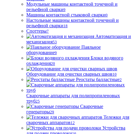
Модульные машины контактной точечной и
рельефной сварки
9
Машины контактной стыковой сварки
0
Настольные машины контактной точечной и
рельефной сварки
18
Споттеры
7
Автоматизация и
механизация
53
Паяльное
оборудование
9
Блоки водяного
охлаждения
20
Оборудование для очистки сварных швов
10
Реостаты балластные
2
Сварочные аппараты для полипропиленовых
труб
25
Сварочные
генераторы
29
Тележки для
сварочных аппаратов
12
Устройства
для подачи проволоки
16