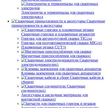
Электропечи и термопеналы для сварочных
электродов
14
Сварочные
принадлежности и аксессуары
Сварочные горелки и плазменные резаки
588
Горелки для аргонодуговой сварки TIG
244
Горелки для полуавтоматической сварки MIG
265
Плазменные резаки CUT
79
Магнитные приспособления для сварки
42
Сварочные
электрододержатели
63
Клеммы заземления для сварочных аппаратов
58
Сварочные кабели в
сборе
49
Сварочные
соединители
42
Аксессуары и расходные материалы для
контактной сварки
45
Запчасти для сварочных горелок и резаков