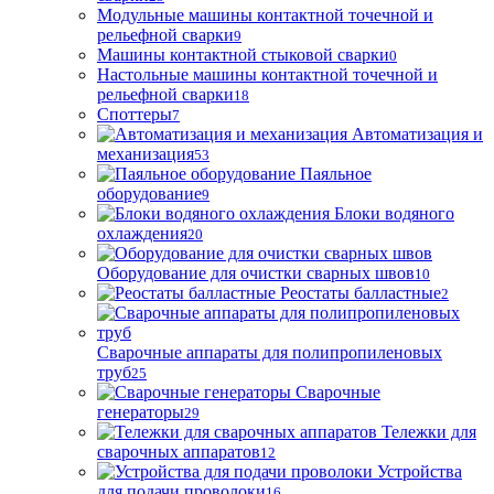
Модульные машины контактной точечной и
рельефной сварки
9
Машины контактной стыковой сварки
0
Настольные машины контактной точечной и
рельефной сварки
18
Споттеры
7
Автоматизация и
механизация
53
Паяльное
оборудование
9
Блоки водяного
охлаждения
20
Оборудование для очистки сварных швов
10
Реостаты балластные
2
Сварочные аппараты для полипропиленовых
труб
25
Сварочные
генераторы
29
Тележки для
сварочных аппаратов
12
Устройства
для подачи проволоки
16