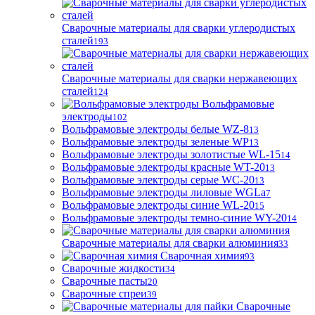
Сварочные материалы для сварки углеродистых
сталей
193
Сварочные материалы для сварки нержавеющих
сталей
124
Вольфрамовые
электроды
102
Вольфрамовые электроды белые WZ-8
13
Вольфрамовые электроды зеленые WP
13
Вольфрамовые электроды золотистые WL-15
14
Вольфрамовые электроды красные WT-20
13
Вольфрамовые электроды серые WC-20
13
Вольфрамовые электроды лиловые WGLa
7
Вольфрамовые электроды синие WL-20
15
Вольфрамовые электроды темно-синие WY-20
14
Сварочные материалы для сварки алюминия
33
Сварочная химия
93
Сварочные жидкости
34
Сварочные пасты
20
Сварочные спреи
39
Сварочные