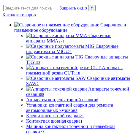
Закрыть окно
Каталог товаров
Сварочное и
плазменное оборудование
Сварочные
аппараты MMA
271
Сварочные
полуавтоматы MIG
421
Сварочные аппараты
TIG
153
Аппараты
плазменной резки CUT
118
Сварочные автоматы
SAW
7
Аппараты точечной
сварки
88
Аппараты конденсаторной сварки
6
Установки контактной сварки для ремонта
автомобильных кузовов
3
Клещи контактной сварки
21
Контактная шовная сварка
1
Машина контактной точечной и рельефной
сварки
23