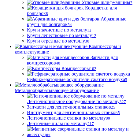
Угловые шлифмашины
7
Кордщетки для
болгарок
8
Абразивные
круги для болгарок
54
Круги зачистные по металлу
12
Круги лепестковые по металлу
12
Круги отрезные по металлу
30
Компрессоры и
комплектующие
Запчасти для
компрессоров
40
Компрессоры
102
Рефрижераторные осушители сжатого воздуха
5
Металлообрабатывающее оборудование
Ленточнопильное оборудование по металлу
327
Запчасти для ленточнопильных станков
25
Инструмент для ленточнопильных станков
5
Ленточнопильные станки по металлу
80
Ленточные пилы по металлу
217