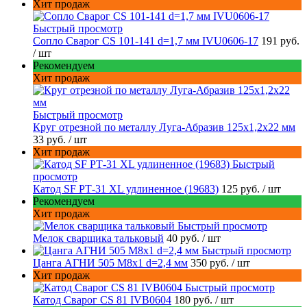
Хит продаж
Быстрый просмотр
Сопло Сварог CS 101-141 d=1,7 мм IVU0606-17
191 руб.
/ шт
Рекомендуем
Хит продаж
Быстрый просмотр
Круг отрезной по металлу Луга-Абразив 125x1,2x22 мм
33 руб.
/ шт
Хит продаж
Быстрый
просмотр
Катод SF РТ-31 XL удлиненное (19683)
125 руб.
/ шт
Рекомендуем
Хит продаж
Быстрый просмотр
Мелок сварщика тальковый
40 руб.
/ шт
Быстрый просмотр
Цанга АГНИ 505 М8х1 d=2,4 мм
350 руб.
/ шт
Хит продаж
Быстрый просмотр
Катод Сварог CS 81 IVB0604
180 руб.
/ шт