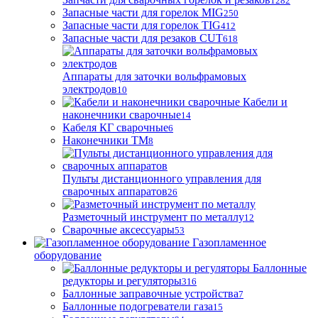
1282
Запасные части для горелок MIG
250
Запасные части для горелок TIG
412
Запасные части для резаков CUT
618
Аппараты для заточки вольфрамовых
электродов
10
Кабели и
наконечники сварочные
14
Кабеля КГ сварочные
6
Наконечники ТМ
8
Пульты дистанционного управления для
сварочных аппаратов
26
Разметочный инструмент по металлу
12
Сварочные аксессуары
53
Газопламенное
оборудование
Баллонные
редукторы и регуляторы
316
Баллонные заправочные устройства
7
Баллонные подогреватели газа
15