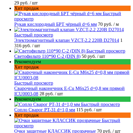
29 руб.
/ шт
Хит продаж
Быстрый
просмотр
Рукав кислородный БРТ чёрный d=6 мм
70 руб.
/ м
Быстрый просмотр
Электромагнитный клапан VZCT-2.2 220В D27014
1
316 руб.
/ шт
Быстрый просмотр
Светофильтр 110*90 С-2 (DIN 8)
50 руб.
/ шт
Рекомендуем
Хит продаж
Быстрый просмотр
Сварочный наконечник E-Cu M6x25 d=0,8 мм прямой
ICU0003-08
28 руб.
/ шт
Рекомендуем
Быстрый просмотр
Сопло Сварог PT-31 d=1,0 мм
115 руб.
/ шт
Хит продаж
Быстрый
просмотр
Очки защитные КЛАССИК прозрачные
70 руб.
/ шт