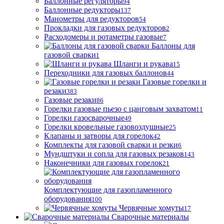
Баллонные регуляторы
94
Баллонные редукторы
137
Манометры для редукторов
54
Прокладки для газовых редукторов
2
Расходомеры и ротаметры газовые
7
Баллоны для
газовой сварки
1
Шланги и рукава
15
Переходники для газовых баллонов
44
Газовые горелки и
резаки
383
Газовые резаки
86
Горелки газовые пьезо с цанговым захватом
11
Горелки газосварочные
49
Горелки кровельные газовоздушные
25
Клапаны и затворы для горелок
42
Комплекты для газовой сварки и резки
6
Мундштуки и сопла для газовых резаков
143
Наконечники для газовых горелок
21
Комплектующие для газопламенного
оборудования
100
Червячные хомуты
17
Сварочные материалы