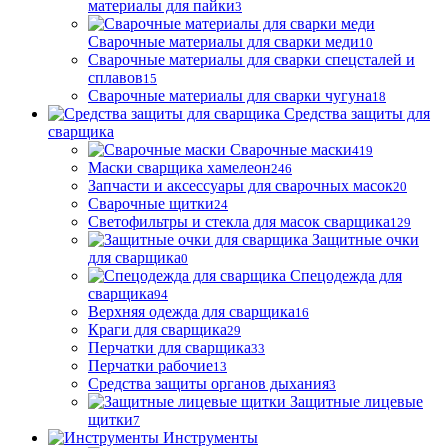
материалы для пайки
3
Сварочные материалы для сварки меди
10
Сварочные материалы для сварки спецсталей и
сплавов
15
Сварочные материалы для сварки чугуна
18
Средства защиты для
сварщика
Сварочные маски
419
Маски сварщика хамелеон
246
Запчасти и аксессуары для сварочных масок
20
Сварочные щитки
24
Светофильтры и стекла для масок сварщика
129
Защитные очки
для сварщика
0
Спецодежда для
сварщика
94
Верхняя одежда для сварщика
16
Краги для сварщика
29
Перчатки для сварщика
33
Перчатки рабочие
13
Средства защиты органов дыхания
3
Защитные лицевые
щитки
7
Инструменты