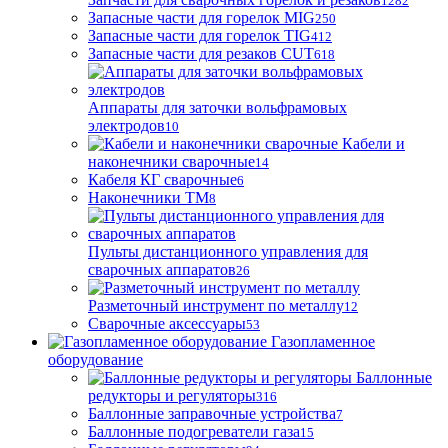
1282
Запасные части для горелок MIG
250
Запасные части для горелок TIG
412
Запасные части для резаков CUT
618
Аппараты для заточки вольфрамовых
электродов
10
Кабели и
наконечники сварочные
14
Кабеля КГ сварочные
6
Наконечники ТМ
8
Пульты дистанционного управления для
сварочных аппаратов
26
Разметочный инструмент по металлу
12
Сварочные аксессуары
53
Газопламенное
оборудование
Баллонные
редукторы и регуляторы
316
Баллонные заправочные устройства
7
Баллонные подогреватели газа
15