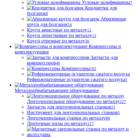
Угловые шлифмашины
7
Кордщетки для
болгарок
8
Абразивные
круги для болгарок
54
Круги зачистные по металлу
12
Круги лепестковые по металлу
12
Круги отрезные по металлу
30
Компрессоры и
комплектующие
Запчасти для
компрессоров
40
Компрессоры
102
Рефрижераторные осушители сжатого воздуха
5
Металлообрабатывающее оборудование
Ленточнопильное оборудование по металлу
327
Запчасти для ленточнопильных станков
25
Инструмент для ленточнопильных станков
5
Ленточнопильные станки по металлу
80
Ленточные пилы по металлу
217