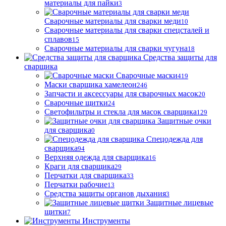
материалы для пайки
3
Сварочные материалы для сварки меди
10
Сварочные материалы для сварки спецсталей и
сплавов
15
Сварочные материалы для сварки чугуна
18
Средства защиты для
сварщика
Сварочные маски
419
Маски сварщика хамелеон
246
Запчасти и аксессуары для сварочных масок
20
Сварочные щитки
24
Светофильтры и стекла для масок сварщика
129
Защитные очки
для сварщика
0
Спецодежда для
сварщика
94
Верхняя одежда для сварщика
16
Краги для сварщика
29
Перчатки для сварщика
33
Перчатки рабочие
13
Средства защиты органов дыхания
3
Защитные лицевые
щитки
7
Инструменты