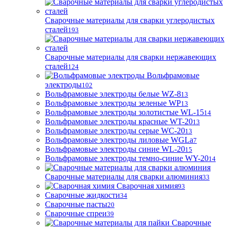
Сварочные материалы для сварки углеродистых
сталей
193
Сварочные материалы для сварки нержавеющих
сталей
124
Вольфрамовые
электроды
102
Вольфрамовые электроды белые WZ-8
13
Вольфрамовые электроды зеленые WP
13
Вольфрамовые электроды золотистые WL-15
14
Вольфрамовые электроды красные WT-20
13
Вольфрамовые электроды серые WC-20
13
Вольфрамовые электроды лиловые WGLa
7
Вольфрамовые электроды синие WL-20
15
Вольфрамовые электроды темно-синие WY-20
14
Сварочные материалы для сварки алюминия
33
Сварочная химия
93
Сварочные жидкости
34
Сварочные пасты
20
Сварочные спреи
39
Сварочные