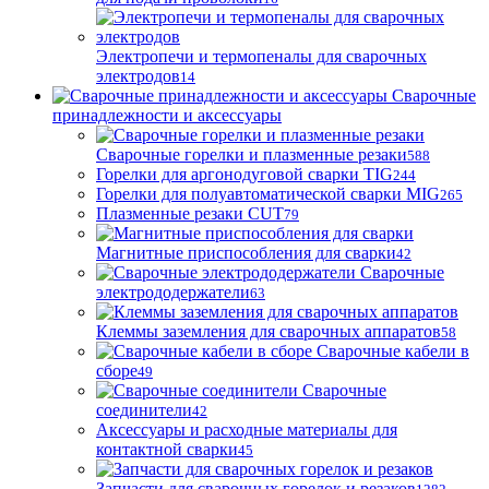
Электропечи и термопеналы для сварочных
электродов
14
Сварочные
принадлежности и аксессуары
Сварочные горелки и плазменные резаки
588
Горелки для аргонодуговой сварки TIG
244
Горелки для полуавтоматической сварки MIG
265
Плазменные резаки CUT
79
Магнитные приспособления для сварки
42
Сварочные
электрододержатели
63
Клеммы заземления для сварочных аппаратов
58
Сварочные кабели в
сборе
49
Сварочные
соединители
42
Аксессуары и расходные материалы для
контактной сварки
45
Запчасти для сварочных горелок и резаков