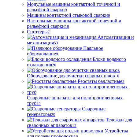
Модульные машины контактной точечной и
рельефной сварки
9
Машины контактной стыковой сварки
0
Настольные машины контактной точечной и
рельефной сварки
18
Споттеры
7
Автоматизация и
механизация
53
Паяльное
оборудование
9
Блоки водяного
охлаждения
20
Оборудование для очистки сварных швов
10
Реостаты балластные
2
Сварочные аппараты для полипропиленовых
труб
25
Сварочные
генераторы
29
Тележки для
сварочных аппаратов
12
Устройства
для подачи проволоки
16