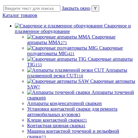
Закрыть окно
Каталог товаров
Сварочное и
плазменное оборудование
Сварочные
аппараты MMA
271
Сварочные
полуавтоматы MIG
421
Сварочные аппараты
TIG
153
Аппараты
плазменной резки CUT
118
Сварочные автоматы
SAW
7
Аппараты точечной
сварки
88
Аппараты конденсаторной сварки
6
Установки контактной сварки для ремонта
автомобильных кузовов
3
Клещи контактной сварки
21
Контактная шовная сварка
1
Машина контактной точечной и рельефной
сварки
23