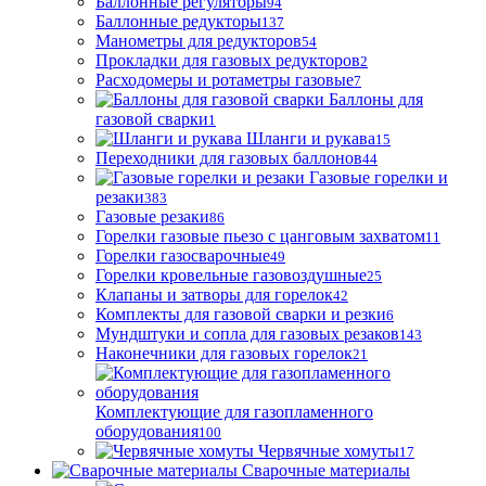
Баллонные регуляторы
94
Баллонные редукторы
137
Манометры для редукторов
54
Прокладки для газовых редукторов
2
Расходомеры и ротаметры газовые
7
Баллоны для
газовой сварки
1
Шланги и рукава
15
Переходники для газовых баллонов
44
Газовые горелки и
резаки
383
Газовые резаки
86
Горелки газовые пьезо с цанговым захватом
11
Горелки газосварочные
49
Горелки кровельные газовоздушные
25
Клапаны и затворы для горелок
42
Комплекты для газовой сварки и резки
6
Мундштуки и сопла для газовых резаков
143
Наконечники для газовых горелок
21
Комплектующие для газопламенного
оборудования
100
Червячные хомуты
17
Сварочные материалы