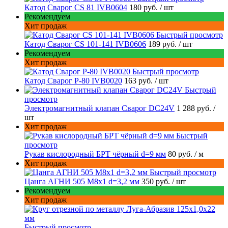
Катод Сварог CS 81 IVB0604
180 руб.
/ шт
Рекомендуем
Хит продаж
Быстрый просмотр
Катод Сварог CS 101-141 IVB0606
189 руб.
/ шт
Рекомендуем
Хит продаж
Быстрый просмотр
Катод Сварог P-80 IVB0020
163 руб.
/ шт
Быстрый
просмотр
Электромагнитный клапан Сварог DC24V
1 288 руб.
/
шт
Хит продаж
Быстрый
просмотр
Рукав кислородный БРТ чёрный d=9 мм
80 руб.
/ м
Хит продаж
Быстрый просмотр
Цанга АГНИ 505 М8х1 d=3,2 мм
350 руб.
/ шт
Рекомендуем
Хит продаж
Быстрый просмотр