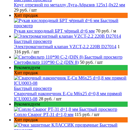
Круг отрезной по металлу Луга-Абразив 125x1,0x22 мм
29 руб.
/ шт
Хит продаж
Быстрый
просмотр
Рукав кислородный БРТ чёрный d=6 мм
70 руб.
/ м
Быстрый просмотр
Электромагнитный клапан VZCT-2.2 220В D27014
1
316 руб.
/ шт
Быстрый просмотр
Светофильтр 110*90 С-2 (DIN 8)
50 руб.
/ шт
Рекомендуем
Хит продаж
Быстрый просмотр
Сварочный наконечник E-Cu M6x25 d=0,8 мм прямой
ICU0003-08
28 руб.
/ шт
Рекомендуем
Быстрый просмотр
Сопло Сварог PT-31 d=1,0 мм
115 руб.
/ шт
Хит продаж
Быстрый