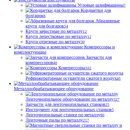
Угловые шлифмашины
7
Кордщетки для
болгарок
8
Абразивные
круги для болгарок
54
Круги зачистные по металлу
12
Круги лепестковые по металлу
12
Круги отрезные по металлу
30
Компрессоры и
комплектующие
Запчасти для
компрессоров
40
Компрессоры
102
Рефрижераторные осушители сжатого воздуха
5
Металлообрабатывающее оборудование
Ленточнопильное оборудование по металлу
327
Запчасти для ленточнопильных станков
25
Инструмент для ленточнопильных станков
5
Ленточнопильные станки по металлу
80
Ленточные пилы по металлу
217