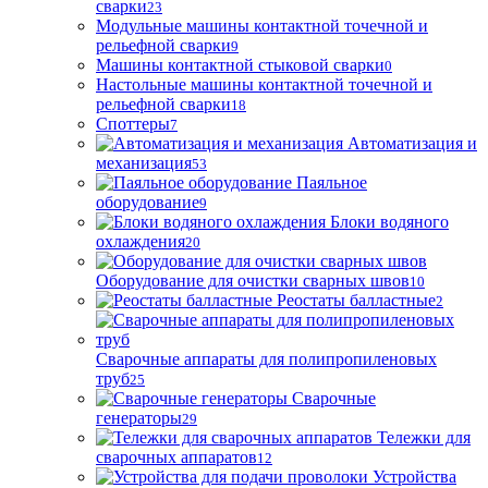
сварки
23
Модульные машины контактной точечной и
рельефной сварки
9
Машины контактной стыковой сварки
0
Настольные машины контактной точечной и
рельефной сварки
18
Споттеры
7
Автоматизация и
механизация
53
Паяльное
оборудование
9
Блоки водяного
охлаждения
20
Оборудование для очистки сварных швов
10
Реостаты балластные
2
Сварочные аппараты для полипропиленовых
труб
25
Сварочные
генераторы
29
Тележки для
сварочных аппаратов
12
Устройства