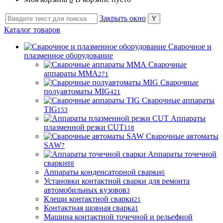
Закрыть окно
Каталог товаров
Сварочное и
плазменное оборудование
Сварочные
аппараты MMA
271
Сварочные
полуавтоматы MIG
421
Сварочные аппараты
TIG
153
Аппараты
плазменной резки CUT
118
Сварочные автоматы
SAW
7
Аппараты точечной
сварки
88
Аппараты конденсаторной сварки
6
Установки контактной сварки для ремонта
автомобильных кузовов
3
Клещи контактной сварки
21
Контактная шовная сварка
1
Машина контактной точечной и рельефной