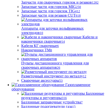
Запчасти для сварочных горелок и резаков
1282
Запасные части для горелок MIG
250
Запасные части для горелок TIG
412
Запасные части для резаков CUT
618
Аппараты для заточки вольфрамовых
электродов
10
Кабели и
наконечники сварочные
14
Кабеля КГ сварочные
6
Наконечники ТМ
8
Пульты дистанционного управления для
сварочных аппаратов
26
Разметочный инструмент по металлу
12
Сварочные аксессуары
53
Газопламенное
оборудование
Баллонные
редукторы и регуляторы
316
Баллонные заправочные устройства
7
Баллонные подогреватели газа
15