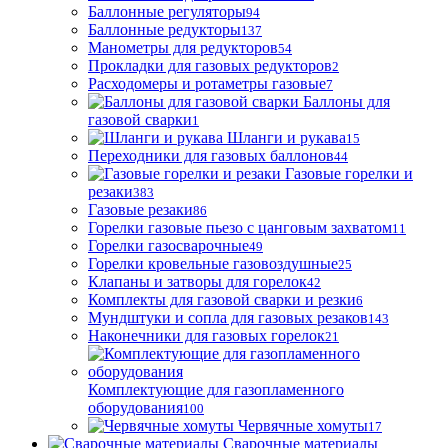
Баллонные регуляторы
94
Баллонные редукторы
137
Манометры для редукторов
54
Прокладки для газовых редукторов
2
Расходомеры и ротаметры газовые
7
Баллоны для
газовой сварки
1
Шланги и рукава
15
Переходники для газовых баллонов
44
Газовые горелки и
резаки
383
Газовые резаки
86
Горелки газовые пьезо с цанговым захватом
11
Горелки газосварочные
49
Горелки кровельные газовоздушные
25
Клапаны и затворы для горелок
42
Комплекты для газовой сварки и резки
6
Мундштуки и сопла для газовых резаков
143
Наконечники для газовых горелок
21
Комплектующие для газопламенного
оборудования
100
Червячные хомуты
17
Сварочные материалы