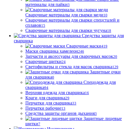
материалы для пайки
3
Сварочные материалы для сварки меди
10
Сварочные материалы для сварки спецсталей и
сплавов
15
Сварочные материалы для сварки чугуна
18
Средства защиты для
сварщика
Сварочные маски
419
Маски сварщика хамелеон
246
Запчасти и аксессуары для сварочных масок
20
Сварочные щитки
24
Светофильтры и стекла для масок сварщика
129
Защитные очки
для сварщика
0
Спецодежда для
сварщика
94
Верхняя одежда для сварщика
16
Краги для сварщика
29
Перчатки для сварщика
33
Перчатки рабочие
13
Средства защиты органов дыхания
3
Защитные лицевые
щитки
7
Инструменты