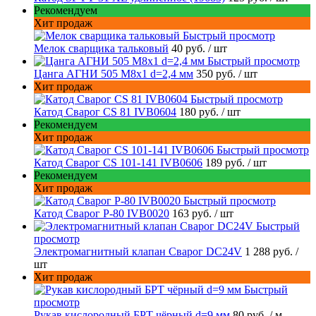
Рекомендуем
Хит продаж
Быстрый просмотр
Мелок сварщика тальковый
40 руб.
/ шт
Быстрый просмотр
Цанга АГНИ 505 М8х1 d=2,4 мм
350 руб.
/ шт
Хит продаж
Быстрый просмотр
Катод Сварог CS 81 IVB0604
180 руб.
/ шт
Рекомендуем
Хит продаж
Быстрый просмотр
Катод Сварог CS 101-141 IVB0606
189 руб.
/ шт
Рекомендуем
Хит продаж
Быстрый просмотр
Катод Сварог P-80 IVB0020
163 руб.
/ шт
Быстрый
просмотр
Электромагнитный клапан Сварог DC24V
1 288 руб.
/
шт
Хит продаж
Быстрый
просмотр
Рукав кислородный БРТ чёрный d=9 мм
80 руб.
/ м