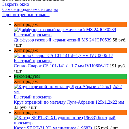
Закрыть окно
Самые продаваемые товары
Просмотренные товары
Хит продаж
Быстрый просмотр
Диффузор газовый керамический MS 24 ICF0539
58 руб.
/ шт
Хит продаж
Быстрый просмотр
Сопло Сварог CS 101-141 d=1,7 мм IVU0606-17
191 руб.
/ шт
Рекомендуем
Хит продаж
Быстрый просмотр
Круг отрезной по металлу Луга-Абразив 125x1,2x22 мм
33 руб.
/ шт
Хит продаж
Быстрый
просмотр
Катод SF РТ-31 XL удлиненное (19683)
125 руб.
/ шт