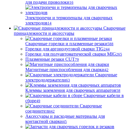
для подачи проволоки
16
Электропечи и термопеналы для сварочных
электродов
14
Сварочные
принадлежности и аксессуары
Сварочные горелки и плазменные резаки
588
Горелки для аргонодуговой сварки TIG
244
Горелки для полуавтоматической сварки MIG
265
Плазменные резаки CUT
79
Магнитные приспособления для сварки
42
Сварочные
электрододержатели
63
Клеммы заземления для сварочных аппаратов
58
Сварочные кабели в
сборе
49
Сварочные
соединители
42
Аксессуары и расходные материалы для
контактной сварки
45