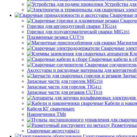
Устройства для
Сварочные п
Сварочн
Горелки для аргонодуговой сварки TIG
244
Горелки для полуавтоматической сварки MIG
265
Плазменные резаки CUT
79
Магнитны
Сварочные элек
Кле
Сварочные кабели в с
Сварочные соединители
Аксессуары и расходные материалы для контактной
Запчас
Запасные части для горелок MIG
250
Запасные части для горелок TIG
412
Запасные части для резаков CUT
618
Кабели и нако
Кабеля КГ сварочные
6
Наконечники ТМ
8
Разметочны
Сварочные аксессуары
53
Газопламенное оборудов