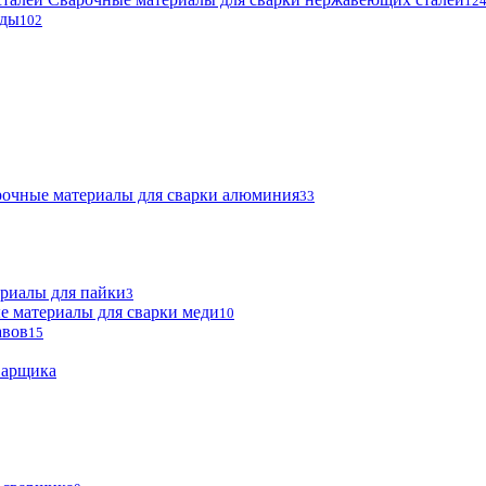
12
оды
102
очные материалы для сварки алюминия
33
риалы для пайки
3
е материалы для сварки меди
10
авов
15
варщика