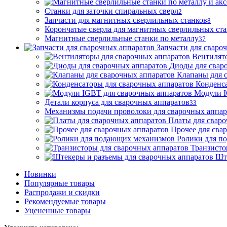
Станки для заточки спиральных сверл
2
Запчасти для магнитных сверлильных станков
8
Корончатые сверла для магнитных сверлильных ст
Магнитные сверлильные станки по металлу
37
Запчасти для сваро
Вентилят
Диоды для свар
Клапаны для 
Конденса
Модули I
Детали корпуса для сварочных аппаратов
33
Механизмы подачи проволоки для сварочных аппар
Платы для сваро
Прочее для сва
Ролики для п
Транзисто
Шт
Новинки
Популярные товары
Распродажи и скидки
Рекомендуемые товары
Уцененные товары