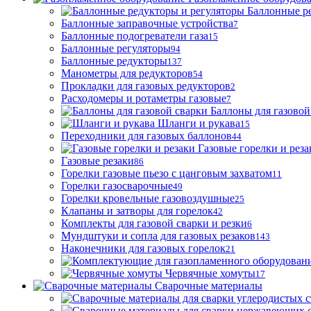
Баллонные р
Баллонные заправочные устройства
7
Баллонные подогреватели газа
15
Баллонные регуляторы
94
Баллонные редукторы
137
Манометры для редукторов
54
Прокладки для газовых редукторов
2
Расходомеры и ротаметры газовые
7
Баллоны для газовой
Шланги и рукава
15
Переходники для газовых баллонов
44
Газовые горелки и реза
Газовые резаки
86
Горелки газовые пьезо с цанговым захватом
11
Горелки газосварочные
49
Горелки кровельные газовоздушные
25
Клапаны и затворы для горелок
42
Комплекты для газовой сварки и резки
6
Мундштуки и сопла для газовых резаков
143
Наконечники для газовых горелок
21
Червячные хомуты
17
Сварочные материалы