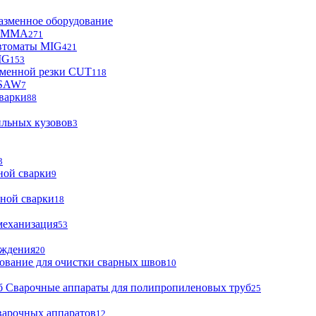
азменное оборудование
ы MMA
271
втоматы MIG
421
IG
153
зменной резки CUT
118
 SAW
7
варки
88
ильных кузовов
3
3
ной сварки
9
ной сварки
18
механизация
53
аждения
20
ование для очистки сварных швов
10
Сварочные аппараты для полипропиленовых труб
25
варочных аппаратов
12