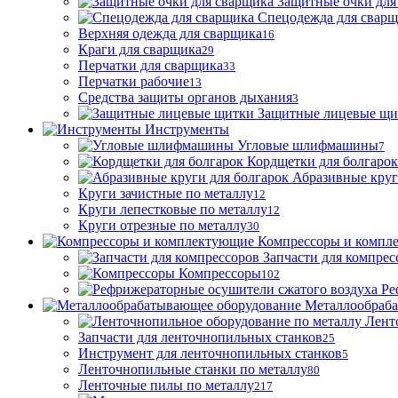
Защитные очки для
Спецодежда для свар
Верхняя одежда для сварщика
16
Краги для сварщика
29
Перчатки для сварщика
33
Перчатки рабочие
13
Средства защиты органов дыхания
3
Защитные лицевые щи
Инструменты
Угловые шлифмашины
7
Кордщетки для болгарок
Абразивные круг
Круги зачистные по металлу
12
Круги лепестковые по металлу
12
Круги отрезные по металлу
30
Компрессоры и компл
Запчасти для компрес
Компрессоры
102
Ре
Металлообраб
Лент
Запчасти для ленточнопильных станков
25
Инструмент для ленточнопильных станков
5
Ленточнопильные станки по металлу
80
Ленточные пилы по металлу
217