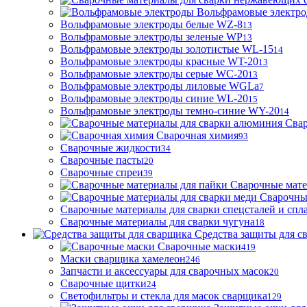
Вольфрамовые электр
Вольфрамовые электроды белые WZ-8
13
Вольфрамовые электроды зеленые WP
13
Вольфрамовые электроды золотистые WL-15
14
Вольфрамовые электроды красные WT-20
13
Вольфрамовые электроды серые WC-20
13
Вольфрамовые электроды лиловые WGLa
7
Вольфрамовые электроды синие WL-20
15
Вольфрамовые электроды темно-синие WY-20
14
Свар
Сварочная химия
93
Сварочные жидкости
34
Сварочные пасты
20
Сварочные спреи
39
Сварочные мате
Сварочны
Сварочные материалы для сварки спецсталей и спл
Сварочные материалы для сварки чугуна
18
Средства защиты для с
Сварочные маски
419
Маски сварщика хамелеон
246
Запчасти и аксессуары для сварочных масок
20
Сварочные щитки
24
Светофильтры и стекла для масок сварщика
129