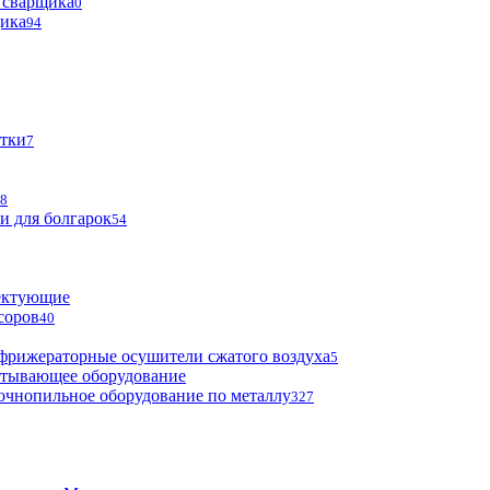
 сварщика
0
щика
94
тки
7
8
и для болгарок
54
ектующие
соров
40
фрижераторные осушители сжатого воздуха
5
атывающее оборудование
очнопильное оборудование по металлу
327