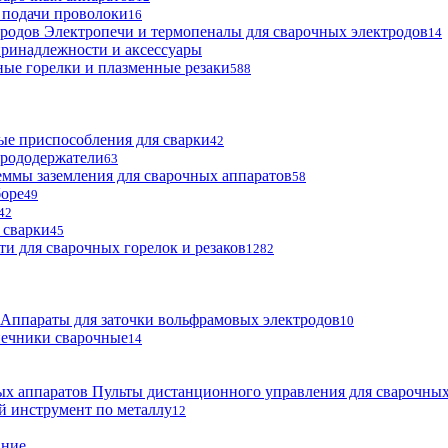
 подачи проволоки
16
Электропечи и термопеналы для сварочных электродов
14
ринадлежности и аксессуары
ые горелки и плазменные резаки
588
е приспособления для сварки
42
трододержатели
63
ммы заземления для сварочных аппаратов
58
боре
49
42
 сварки
45
ти для сварочных горелок и резаков
1282
Аппараты для заточки вольфрамовых электродов
10
нечники сварочные
14
Пульты дистанционного управления для сварочных
й инструмент по металлу
12
ание