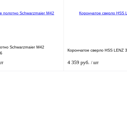
В
В избранное
наличии
налич
отно Schwarzmaier M42
Корончатое сверло HSS LENZ 
/6
4 359 руб.
шт
/ шт
Купить
Купит
к
Сравнение
Купить в 1 клик
Срав
В
В избранное
наличии
налич