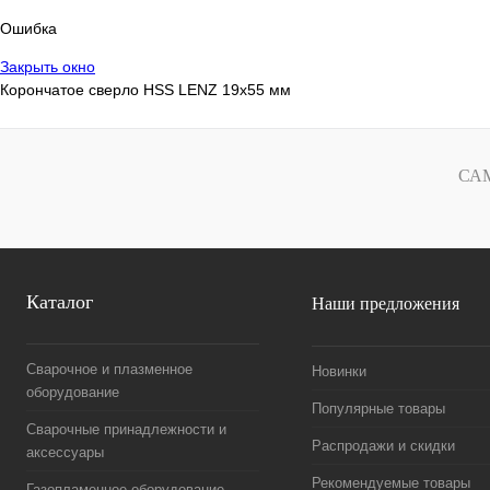
Ошибка
Закрыть окно
Корончатое сверло HSS LENZ 19x55 мм
СА
Каталог
Наши предложения
Сварочное и плазменное
Новинки
оборудование
Популярные товары
Сварочные принадлежности и
Распродажи и скидки
аксессуары
Рекомендуемые товары
Газопламенное оборудование