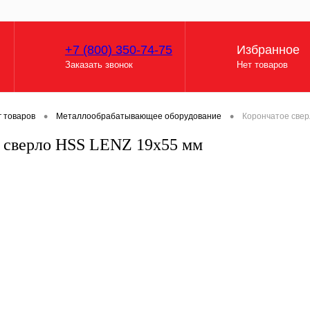
+7 (800) 350-74-75
Избранное
Заказать звонок
Нет товаров
•
•
г товаров
Металлообрабатывающее оборудование
Корончатое све
 сверло HSS LENZ 19x55 мм