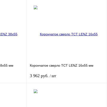
38x55 мм
Корончатое сверло TCT LENZ 16x55 мм
3 962 руб.
/ шт
ь
Купить
нение
Купить в 1 клик
Сравнение