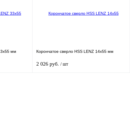
В
В избранное
В
ии
наличии
33x55 мм
Корончатое сверло HSS LENZ 14x55 мм
2 026 руб.
/ шт
ь
Купить
нение
Купить в 1 клик
Сравнение
В
В избранное
В
ии
наличии