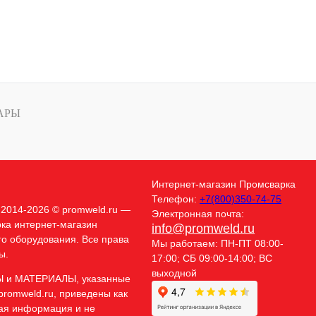
АРЫ
Интернет-магазин
Промсварка
Телефон:
+7(800)350-74-75
t 2014-2026 © promweld.ru —
Электронная почта:
ка интернет-магазин
info@promweld.ru
го оборудования. Все права
Мы работаем:
ПН-ПТ 08:00-
ы.
17:00; СБ 09:00-14:00; ВС
выходной
Ы и МАТЕРИАЛЫ, указанные
promweld.ru, приведены как
ая информация и не