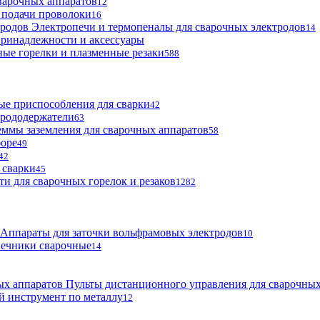
варочных аппаратов
12
 подачи проволоки
16
Электропечи и термопеналы для сварочных электродов
14
ринадлежности и аксессуары
ые горелки и плазменные резаки
588
е приспособления для сварки
42
трододержатели
63
ммы заземления для сварочных аппаратов
58
боре
49
42
 сварки
45
ти для сварочных горелок и резаков
1282
Аппараты для заточки вольфрамовых электродов
10
нечники сварочные
14
Пульты дистанционного управления для сварочных
й инструмент по металлу
12