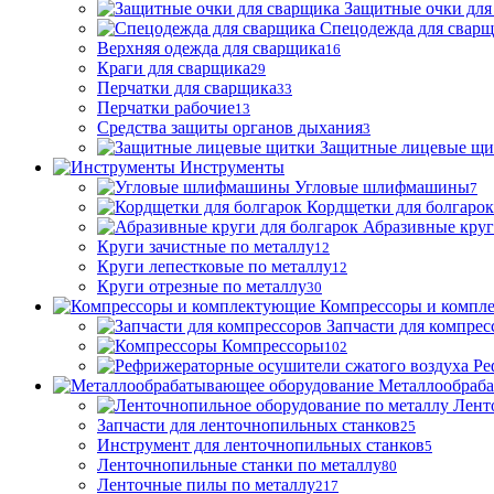
Защитные очки для
Спецодежда для свар
Верхняя одежда для сварщика
16
Краги для сварщика
29
Перчатки для сварщика
33
Перчатки рабочие
13
Средства защиты органов дыхания
3
Защитные лицевые щи
Инструменты
Угловые шлифмашины
7
Кордщетки для болгарок
Абразивные круг
Круги зачистные по металлу
12
Круги лепестковые по металлу
12
Круги отрезные по металлу
30
Компрессоры и компл
Запчасти для компрес
Компрессоры
102
Ре
Металлообраб
Лент
Запчасти для ленточнопильных станков
25
Инструмент для ленточнопильных станков
5
Ленточнопильные станки по металлу
80
Ленточные пилы по металлу
217