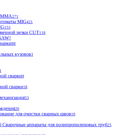
ы MMA
271
втоматы MIG
421
IG
153
зменной резки CUT
118
 SAW
7
варки
88
ильных кузовов
3
3
ной сварки
9
ной сварки
18
механизация
53
аждения
20
ование для очистки сварных швов
10
Сварочные аппараты для полипропиленовых труб
25