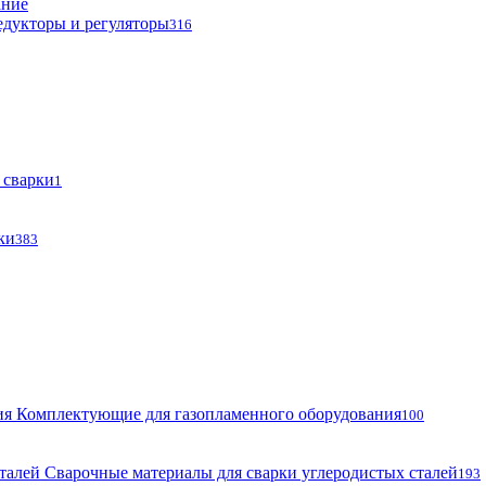
ание
едукторы и регуляторы
316
 сварки
1
ки
383
Комплектующие для газопламенного оборудования
100
Сварочные материалы для сварки углеродистых сталей
193