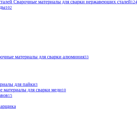
Сварочные материалы для сварки нержавеющих сталей
12
оды
102
очные материалы для сварки алюминия
33
риалы для пайки
3
е материалы для сварки меди
10
авов
15
варщика