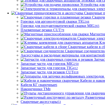
Тележки для с
Устройства для
Сварочные п
Сварочн
Горелки для аргонодуговой сварки TIG
244
Горелки для полуавтоматической сварки MIG
265
Плазменные резаки CUT
79
Магнитны
Сварочные элек
Кле
Сварочные кабели в с
Сварочные соединители
Аксессуары и расходные материалы для контактной
Запчас
Запасные части для горелок MIG
250
Запасные части для горелок TIG
412
Запасные части для резаков CUT
618
Кабели и нако
Кабеля КГ сварочные
6
Наконечники ТМ
8
Разметочны
Сварочные аксессуары
53