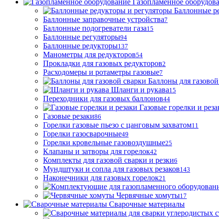
Газопламенное оборудов
Баллонные р
Баллонные заправочные устройства
7
Баллонные подогреватели газа
15
Баллонные регуляторы
94
Баллонные редукторы
137
Манометры для редукторов
54
Прокладки для газовых редукторов
2
Расходомеры и ротаметры газовые
7
Баллоны для газовой
Шланги и рукава
15
Переходники для газовых баллонов
44
Газовые горелки и реза
Газовые резаки
86
Горелки газовые пьезо с цанговым захватом
11
Горелки газосварочные
49
Горелки кровельные газовоздушные
25
Клапаны и затворы для горелок
42
Комплекты для газовой сварки и резки
6
Мундштуки и сопла для газовых резаков
143
Наконечники для газовых горелок
21
Червячные хомуты
17
Сварочные материалы