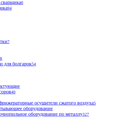
 сварщика
0
щика
94
тки
7
8
и для болгарок
54
ектующие
соров
40
фрижераторные осушители сжатого воздуха
5
атывающее оборудование
очнопильное оборудование по металлу
327