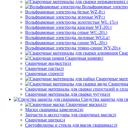
Вольфрамовые электр
Вольфрамовые электроды белые WZ-8
13
Вольфрамовые электроды зеленые WP
13
Вольфрамовые электроды золотистые WL-15
14
Вольфрамовые электроды красные WT-20
13
Вольфрамовые электроды серые WC-20
13
Вольфрамовые электроды лиловые WGLa
7
Вольфрамовые электроды синие WL-20
15
Вольфрамовые электроды темно-синие WY-20
14
Свар
Сварочная химия
93
Сварочные жидкости
34
Сварочные пасты
20
Сварочные спреи
39
Сварочные мате
Сварочны
Сварочные материалы для сварки спецсталей и спл
Сварочные материалы для сварки чугуна
18
Средства защиты для с
Сварочные маски
419
Маски сварщика хамелеон
246
Запчасти и аксессуары для сварочных масок
20
Сварочные щитки
24
Светофильтры и стекла для масок сварщика
129