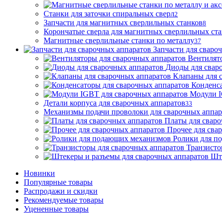
Станки для заточки спиральных сверл
2
Запчасти для магнитных сверлильных станков
8
Корончатые сверла для магнитных сверлильных ст
Магнитные сверлильные станки по металлу
37
Запчасти для сваро
Вентилят
Диоды для свар
Клапаны для 
Конденса
Модули I
Детали корпуса для сварочных аппаратов
33
Механизмы подачи проволоки для сварочных аппар
Платы для сваро
Прочее для сва
Ролики для п
Транзисто
Шт
Новинки
Популярные товары
Распродажи и скидки
Рекомендуемые товары
Уцененные товары