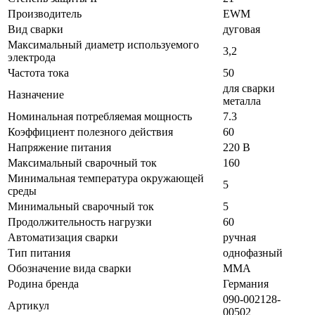
Производитель
EWM
Вид сварки
дуговая
Максимальный диаметр используемого
3,2
электрода
Частота тока
50
для сварки
Назначение
металла
Номинальная потребляемая мощность
7.3
Коэффициент полезного действия
60
Напряжение питания
220 В
Максимальный сварочный ток
160
Минимальная температура окружающей
5
среды
Минимальный сварочный ток
5
Продолжительность нагрузки
60
Автоматизация сварки
ручная
Тип питания
однофазный
Обозначение вида сварки
MMA
Родина бренда
Германия
090-002128-
Артикул
00502