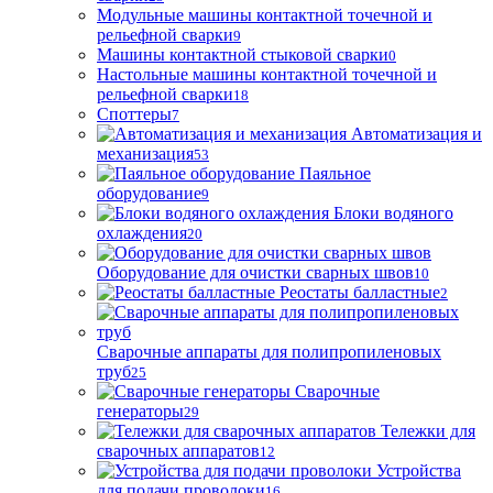
Модульные машины контактной точечной и
рельефной сварки
9
Машины контактной стыковой сварки
0
Настольные машины контактной точечной и
рельефной сварки
18
Споттеры
7
Автоматизация и
механизация
53
Паяльное
оборудование
9
Блоки водяного
охлаждения
20
Оборудование для очистки сварных швов
10
Реостаты балластные
2
Сварочные аппараты для полипропиленовых
труб
25
Сварочные
генераторы
29
Тележки для
сварочных аппаратов
12
Устройства
для подачи проволоки
16