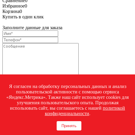
Сравнение
0
Избранное
0
Корзина
0
Купить в один клик
Заполните данные для заказа
Я согласен на обработку персональных данных и анализ
пользовательской активности с помощью сервиса
Я согласен на
обработку персональных данных.
*
«Яндекс.Метрика». Также наш сайт использует cookies для
Купить в один клик
улучшения пользовательского опыта. Продолжая
Закрыть окно
использовать сайт, вы соглашаетесь с нашей
политикой
Запросить стоимость товара
конфиденциальности
.
Загрузка товара
Принять
Заполните данные для запроса цены