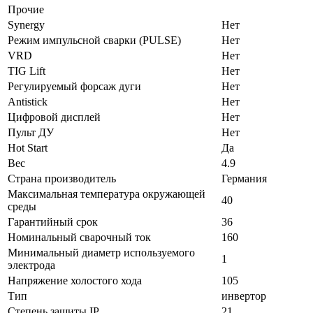
Прочие
Synergy
Нет
Режим импульсной сварки (PULSE)
Нет
VRD
Нет
TIG Lift
Нет
Регулируемый форсаж дуги
Нет
Antistick
Нет
Цифровой дисплей
Нет
Пульт ДУ
Нет
Hot Start
Да
Вес
4.9
Страна производитель
Германия
Максимальная температура окружающей
40
среды
Гарантийный срок
36
Номинальный сварочный ток
160
Минимальный диаметр используемого
1
электрода
Напряжение холостого хода
105
Тип
инвертор
Степень защиты IP
21