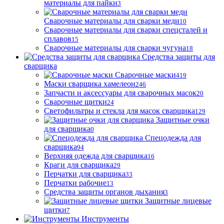
материалы для пайки
3
Сварочные материалы для сварки меди
10
Сварочные материалы для сварки спецсталей и
сплавов
15
Сварочные материалы для сварки чугуна
18
Средства защиты для
сварщика
Сварочные маски
419
Маски сварщика хамелеон
246
Запчасти и аксессуары для сварочных масок
20
Сварочные щитки
24
Светофильтры и стекла для масок сварщика
129
Защитные очки
для сварщика
0
Спецодежда для
сварщика
94
Верхняя одежда для сварщика
16
Краги для сварщика
29
Перчатки для сварщика
33
Перчатки рабочие
13
Средства защиты органов дыхания
3
Защитные лицевые
щитки
7
Инструменты