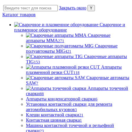
Закрыть окно
Каталог товаров
Сварочное и
плазменное оборудование
Сварочные
аппараты MMA
271
Сварочные
полуавтоматы MIG
421
Сварочные аппараты
TIG
153
Аппараты
плазменной резки CUT
118
Сварочные автоматы
SAW
7
Аппараты точечной
сварки
88
Аппараты конденсаторной сварки
6
Установки контактной сварки для ремонта
автомобильных кузовов
3
Клещи контактной сварки
21
Контактная шовная сварка
1
Машина контактной точечной и рельефной
сварки
23