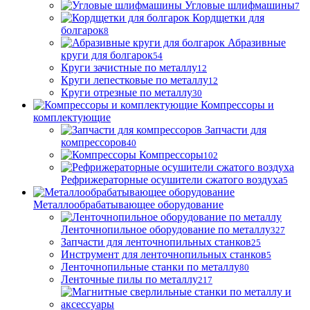
Угловые шлифмашины
7
Кордщетки для
болгарок
8
Абразивные
круги для болгарок
54
Круги зачистные по металлу
12
Круги лепестковые по металлу
12
Круги отрезные по металлу
30
Компрессоры и
комплектующие
Запчасти для
компрессоров
40
Компрессоры
102
Рефрижераторные осушители сжатого воздуха
5
Металлообрабатывающее оборудование
Ленточнопильное оборудование по металлу
327
Запчасти для ленточнопильных станков
25
Инструмент для ленточнопильных станков
5
Ленточнопильные станки по металлу
80
Ленточные пилы по металлу
217