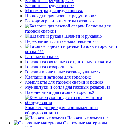
Баллонные регуляторы
94
Баллонные редукторы
137
Манометры для редукторов
54
Прокладки для газовых редукторов
2
Расходомеры и ротаметры газовые
7
Баллоны для
газовой сварки
1
Шланги и рукава
15
Переходники для газовых баллонов
44
Газовые горелки и
резаки
383
Газовые резаки
86
Горелки газовые пьезо с цанговым захватом
11
Горелки газосварочные
49
Горелки кровельные газовоздушные
25
Клапаны и затворы для горелок
42
Комплекты для газовой сварки и резки
6
Мундштуки и сопла для газовых резаков
143
Наконечники для газовых горелок
21
Комплектующие для газопламенного
оборудования
100
Червячные хомуты
17
Сварочные материалы