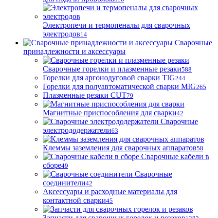
Электропечи и термопеналы для сварочных
электродов
14
Сварочные
принадлежности и аксессуары
Сварочные горелки и плазменные резаки
588
Горелки для аргонодуговой сварки TIG
244
Горелки для полуавтоматической сварки MIG
265
Плазменные резаки CUT
79
Магнитные приспособления для сварки
42
Сварочные
электрододержатели
63
Клеммы заземления для сварочных аппаратов
58
Сварочные кабели в
сборе
49
Сварочные
соединители
42
Аксессуары и расходные материалы для
контактной сварки
45
Запчасти для сварочных горелок и резаков