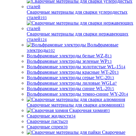
Сварочные материалы для сварки углеродистых
сталей
193
Сварочные материалы для сварки нержавеющих
сталей
124
Вольфрамовые
электроды
102
Вольфрамовые электроды белые WZ-8
13
Вольфрамовые электроды зеленые WP
13
Вольфрамовые электроды золотистые WL-15
14
Вольфрамовые электроды красные WT-20
13
Вольфрамовые электроды серые WC-20
13
Вольфрамовые электроды лиловые WGLa
7
Вольфрамовые электроды синие WL-20
15
Вольфрамовые электроды темно-синие WY-20
14
Сварочные материалы для сварки алюминия
33
Сварочная химия
93
Сварочные жидкости
34
Сварочные пасты
20
Сварочные спреи
39
Сварочные