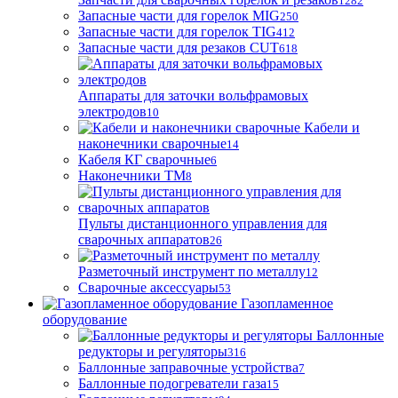
1282
Запасные части для горелок MIG
250
Запасные части для горелок TIG
412
Запасные части для резаков CUT
618
Аппараты для заточки вольфрамовых
электродов
10
Кабели и
наконечники сварочные
14
Кабеля КГ сварочные
6
Наконечники ТМ
8
Пульты дистанционного управления для
сварочных аппаратов
26
Разметочный инструмент по металлу
12
Сварочные аксессуары
53
Газопламенное
оборудование
Баллонные
редукторы и регуляторы
316
Баллонные заправочные устройства
7
Баллонные подогреватели газа
15