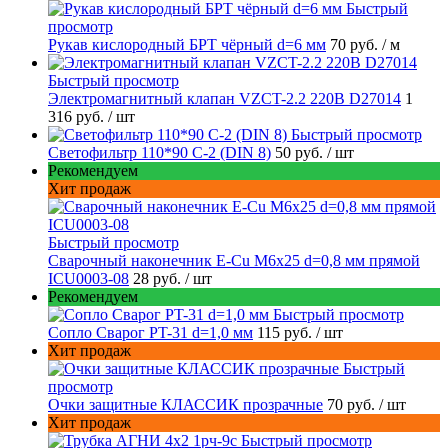
Быстрый
просмотр
Рукав кислородный БРТ чёрный d=6 мм
70 руб.
/ м
Быстрый просмотр
Электромагнитный клапан VZCT-2.2 220В D27014
1
316 руб.
/ шт
Быстрый просмотр
Светофильтр 110*90 С-2 (DIN 8)
50 руб.
/ шт
Рекомендуем
Хит продаж
Быстрый просмотр
Сварочный наконечник E-Cu M6x25 d=0,8 мм прямой
ICU0003-08
28 руб.
/ шт
Рекомендуем
Быстрый просмотр
Сопло Сварог PT-31 d=1,0 мм
115 руб.
/ шт
Хит продаж
Быстрый
просмотр
Очки защитные КЛАССИК прозрачные
70 руб.
/ шт
Хит продаж
Быстрый просмотр