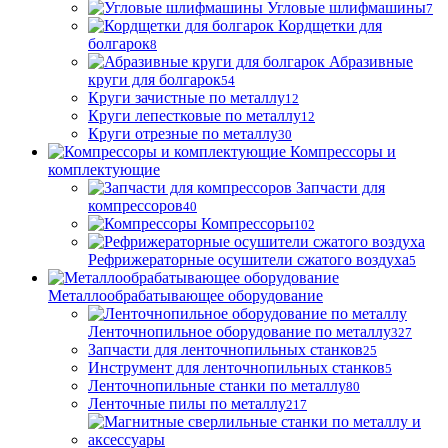
Угловые шлифмашины
7
Кордщетки для
болгарок
8
Абразивные
круги для болгарок
54
Круги зачистные по металлу
12
Круги лепестковые по металлу
12
Круги отрезные по металлу
30
Компрессоры и
комплектующие
Запчасти для
компрессоров
40
Компрессоры
102
Рефрижераторные осушители сжатого воздуха
5
Металлообрабатывающее оборудование
Ленточнопильное оборудование по металлу
327
Запчасти для ленточнопильных станков
25
Инструмент для ленточнопильных станков
5
Ленточнопильные станки по металлу
80
Ленточные пилы по металлу
217