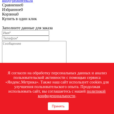
info@promweld.ru
Сравнение
0
Избранное
0
Корзина
0
Купить в один клик
Заполните данные для заказа
Я согласен на обработку персональных данных и анализ
пользовательской активности с помощью сервиса
«Яндекс.Метрика». Также наш сайт использует cookies для
Я согласен на
обработку персональных данных.
*
улучшения пользовательского опыта. Продолжая
Купить в один клик
использовать сайт, вы соглашаетесь с нашей
политикой
Закрыть окно
конфиденциальности
.
Запросить стоимость товара
Принять
Загрузка товара
Заполните данные для запроса цены