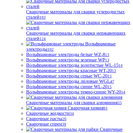
Сварочные материалы для сварки углеродистых
сталей
193
Сварочные материалы для сварки нержавеющих
сталей
124
Вольфрамовые
электроды
102
Вольфрамовые электроды белые WZ-8
13
Вольфрамовые электроды зеленые WP
13
Вольфрамовые электроды золотистые WL-15
14
Вольфрамовые электроды красные WT-20
13
Вольфрамовые электроды серые WC-20
13
Вольфрамовые электроды лиловые WGLa
7
Вольфрамовые электроды синие WL-20
15
Вольфрамовые электроды темно-синие WY-20
14
Сварочные материалы для сварки алюминия
33
Сварочная химия
93
Сварочные жидкости
34
Сварочные пасты
20
Сварочные спреи
39
Сварочные