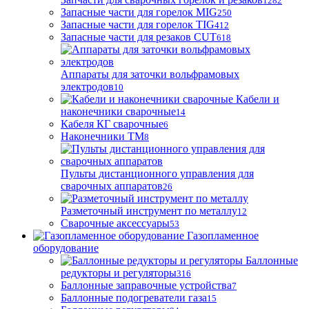
1282
Запасные части для горелок MIG
250
Запасные части для горелок TIG
412
Запасные части для резаков CUT
618
Аппараты для заточки вольфрамовых
электродов
10
Кабели и
наконечники сварочные
14
Кабеля КГ сварочные
6
Наконечники ТМ
8
Пульты дистанционного управления для
сварочных аппаратов
26
Разметочный инструмент по металлу
12
Сварочные аксессуары
53
Газопламенное
оборудование
Баллонные
редукторы и регуляторы
316
Баллонные заправочные устройства
7
Баллонные подогреватели газа
15