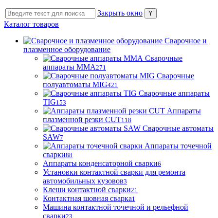
Закрыть окно
Каталог товаров
Сварочное и
плазменное оборудование
Сварочные
аппараты MMA
271
Сварочные
полуавтоматы MIG
421
Сварочные аппараты
TIG
153
Аппараты
плазменной резки CUT
118
Сварочные автоматы
SAW
7
Аппараты точечной
сварки
88
Аппараты конденсаторной сварки
6
Установки контактной сварки для ремонта
автомобильных кузовов
3
Клещи контактной сварки
21
Контактная шовная сварка
1
Машина контактной точечной и рельефной
сварки
23