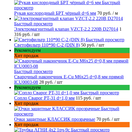
Быстрый
просмотр
Рукав кислородный БРТ чёрный d=6 мм
70 руб.
/ м
Быстрый просмотр
Электромагнитный клапан VZCT-2.2 220В D27014
1
316 руб.
/ шт
Быстрый просмотр
Светофильтр 110*90 С-2 (DIN 8)
50 руб.
/ шт
Рекомендуем
Хит продаж
Быстрый просмотр
Сварочный наконечник E-Cu M6x25 d=0,8 мм прямой
ICU0003-08
28 руб.
/ шт
Рекомендуем
Быстрый просмотр
Сопло Сварог PT-31 d=1,0 мм
115 руб.
/ шт
Хит продаж
Быстрый
просмотр
Очки защитные КЛАССИК прозрачные
70 руб.
/ шт
Хит продаж
Быстрый просмотр