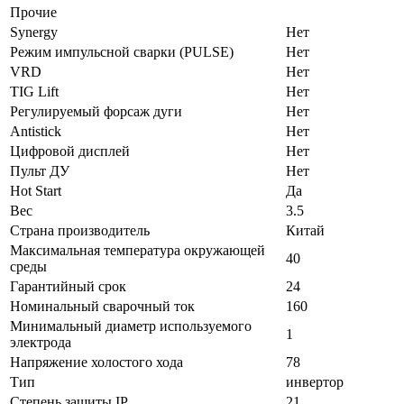
Прочие
Synergy
Нет
Режим импульсной сварки (PULSE)
Нет
VRD
Нет
TIG Lift
Нет
Регулируемый форсаж дуги
Нет
Antistick
Нет
Цифровой дисплей
Нет
Пульт ДУ
Нет
Hot Start
Да
Вес
3.5
Страна производитель
Китай
Максимальная температура окружающей
40
среды
Гарантийный срок
24
Номинальный сварочный ток
160
Минимальный диаметр используемого
1
электрода
Напряжение холостого хода
78
Тип
инвертор
Степень защиты IP
21