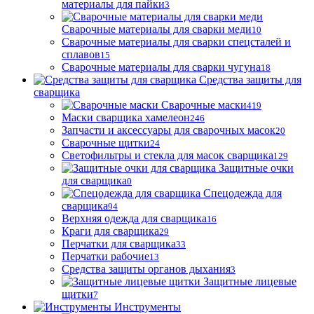
материалы для пайки
3
Сварочные материалы для сварки меди
10
Сварочные материалы для сварки спецсталей и
сплавов
15
Сварочные материалы для сварки чугуна
18
Средства защиты для
сварщика
Сварочные маски
419
Маски сварщика хамелеон
246
Запчасти и аксессуары для сварочных масок
20
Сварочные щитки
24
Светофильтры и стекла для масок сварщика
129
Защитные очки
для сварщика
0
Спецодежда для
сварщика
94
Верхняя одежда для сварщика
16
Краги для сварщика
29
Перчатки для сварщика
33
Перчатки рабочие
13
Средства защиты органов дыхания
3
Защитные лицевые
щитки
7
Инструменты