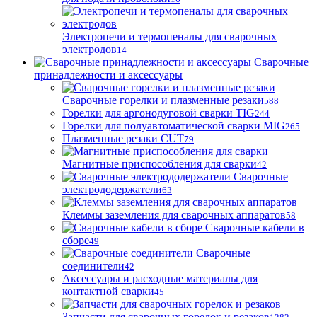
Электропечи и термопеналы для сварочных
электродов
14
Сварочные
принадлежности и аксессуары
Сварочные горелки и плазменные резаки
588
Горелки для аргонодуговой сварки TIG
244
Горелки для полуавтоматической сварки MIG
265
Плазменные резаки CUT
79
Магнитные приспособления для сварки
42
Сварочные
электрододержатели
63
Клеммы заземления для сварочных аппаратов
58
Сварочные кабели в
сборе
49
Сварочные
соединители
42
Аксессуары и расходные материалы для
контактной сварки
45
Запчасти для сварочных горелок и резаков