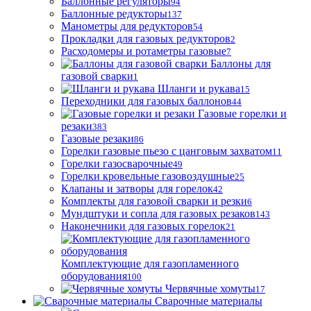
Баллонные регуляторы
94
Баллонные редукторы
137
Манометры для редукторов
54
Прокладки для газовых редукторов
2
Расходомеры и ротаметры газовые
7
Баллоны для
газовой сварки
1
Шланги и рукава
15
Переходники для газовых баллонов
44
Газовые горелки и
резаки
383
Газовые резаки
86
Горелки газовые пьезо с цанговым захватом
11
Горелки газосварочные
49
Горелки кровельные газовоздушные
25
Клапаны и затворы для горелок
42
Комплекты для газовой сварки и резки
6
Мундштуки и сопла для газовых резаков
143
Наконечники для газовых горелок
21
Комплектующие для газопламенного
оборудования
100
Червячные хомуты
17
Сварочные материалы