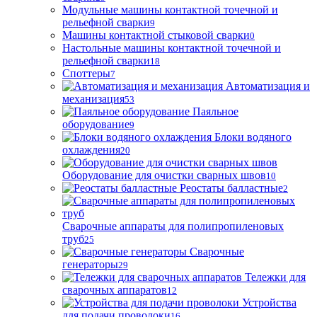
Модульные машины контактной точечной и
рельефной сварки
9
Машины контактной стыковой сварки
0
Настольные машины контактной точечной и
рельефной сварки
18
Споттеры
7
Автоматизация и
механизация
53
Паяльное
оборудование
9
Блоки водяного
охлаждения
20
Оборудование для очистки сварных швов
10
Реостаты балластные
2
Сварочные аппараты для полипропиленовых
труб
25
Сварочные
генераторы
29
Тележки для
сварочных аппаратов
12
Устройства
для подачи проволоки
16