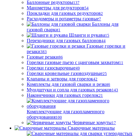
Баллонные редукторы
137
Манометры для редукторов
54
Прокладки для газовых редукторов
2
Расходомеры и ротаметры газовые
7
Баллоны для
газовой сварки
1
Шланги и рукава
15
Переходники для газовых баллонов
44
Газовые горелки и
резаки
383
Газовые резаки
86
Горелки газовые пьезо с цанговым захватом
11
Горелки газосварочные
49
Горелки кровельные газовоздушные
25
Клапаны и затворы для горелок
42
Комплекты для газовой сварки и резки
6
Мундштуки и сопла для газовых резаков
143
Наконечники для газовых горелок
21
Комплектующие для газопламенного
оборудования
100
Червячные хомуты
17
Сварочные материалы