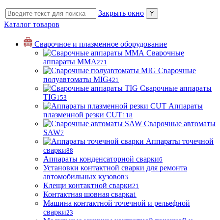
Закрыть окно
Каталог товаров
Сварочное и плазменное оборудование
Сварочные
аппараты MMA
271
Сварочные
полуавтоматы MIG
421
Сварочные аппараты
TIG
153
Аппараты
плазменной резки CUT
118
Сварочные автоматы
SAW
7
Аппараты точечной
сварки
88
Аппараты конденсаторной сварки
6
Установки контактной сварки для ремонта
автомобильных кузовов
3
Клещи контактной сварки
21
Контактная шовная сварка
1
Машина контактной точечной и рельефной
сварки
23