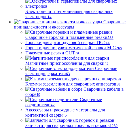
Электропечи и термопеналы для сварочных
электродов
14
Сварочные
принадлежности и аксессуары
Сварочные горелки и плазменные резаки
588
Горелки для аргонодуговой сварки TIG
244
Горелки для полуавтоматической сварки MIG
265
Плазменные резаки CUT
79
Магнитные приспособления для сварки
42
Сварочные
электрододержатели
63
Клеммы заземления для сварочных аппаратов
58
Сварочные кабели в
сборе
49
Сварочные
соединители
42
Аксессуары и расходные материалы для
контактной сварки
45
Запчасти для сварочных горелок и резаков
1282