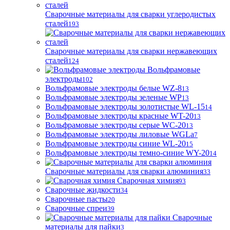
Сварочные материалы для сварки углеродистых
сталей
193
Сварочные материалы для сварки нержавеющих
сталей
124
Вольфрамовые
электроды
102
Вольфрамовые электроды белые WZ-8
13
Вольфрамовые электроды зеленые WP
13
Вольфрамовые электроды золотистые WL-15
14
Вольфрамовые электроды красные WT-20
13
Вольфрамовые электроды серые WC-20
13
Вольфрамовые электроды лиловые WGLa
7
Вольфрамовые электроды синие WL-20
15
Вольфрамовые электроды темно-синие WY-20
14
Сварочные материалы для сварки алюминия
33
Сварочная химия
93
Сварочные жидкости
34
Сварочные пасты
20
Сварочные спреи
39
Сварочные
материалы для пайки
3