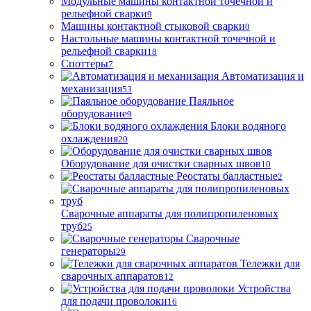
Модульные машины контактной точечной и
рельефной сварки
9
Машины контактной стыковой сварки
0
Настольные машины контактной точечной и
рельефной сварки
18
Споттеры
7
Автоматизация и
механизация
53
Паяльное
оборудование
9
Блоки водяного
охлаждения
20
Оборудование для очистки сварных швов
10
Реостаты балластные
2
Сварочные аппараты для полипропиленовых
труб
25
Сварочные
генераторы
29
Тележки для
сварочных аппаратов
12
Устройства
для подачи проволоки
16