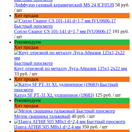
Диффузор газовый керамический MS 24 ICF0539
58 руб.
/ шт
Хит продаж
Быстрый просмотр
Сопло Сварог CS 101-141 d=1,7 мм IVU0606-17
191 руб.
/ шт
Рекомендуем
Хит продаж
Быстрый просмотр
Круг отрезной по металлу Луга-Абразив 125x1,2x22 мм
33 руб.
/ шт
Хит продаж
Быстрый
просмотр
Катод SF РТ-31 XL удлиненное (19683)
125 руб.
/ шт
Рекомендуем
Хит продаж
Быстрый просмотр
Мелок сварщика тальковый
40 руб.
/ шт
Быстрый просмотр
Цанга АГНИ 505 М8х1 d=2,4 мм
350 руб.
/ шт