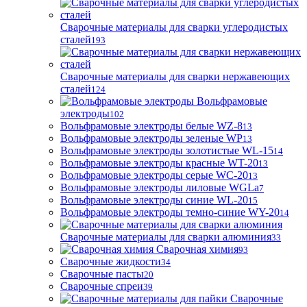
Сварочные материалы для сварки углеродистых
сталей
193
Сварочные материалы для сварки нержавеющих
сталей
124
Вольфрамовые
электроды
102
Вольфрамовые электроды белые WZ-8
13
Вольфрамовые электроды зеленые WP
13
Вольфрамовые электроды золотистые WL-15
14
Вольфрамовые электроды красные WT-20
13
Вольфрамовые электроды серые WC-20
13
Вольфрамовые электроды лиловые WGLa
7
Вольфрамовые электроды синие WL-20
15
Вольфрамовые электроды темно-синие WY-20
14
Сварочные материалы для сварки алюминия
33
Сварочная химия
93
Сварочные жидкости
34
Сварочные пасты
20
Сварочные спреи
39
Сварочные