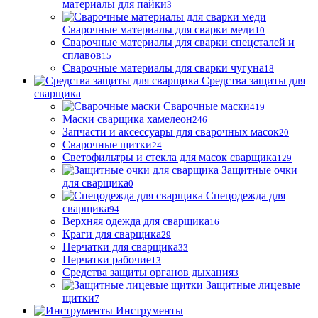
материалы для пайки
3
Сварочные материалы для сварки меди
10
Сварочные материалы для сварки спецсталей и
сплавов
15
Сварочные материалы для сварки чугуна
18
Средства защиты для
сварщика
Сварочные маски
419
Маски сварщика хамелеон
246
Запчасти и аксессуары для сварочных масок
20
Сварочные щитки
24
Светофильтры и стекла для масок сварщика
129
Защитные очки
для сварщика
0
Спецодежда для
сварщика
94
Верхняя одежда для сварщика
16
Краги для сварщика
29
Перчатки для сварщика
33
Перчатки рабочие
13
Средства защиты органов дыхания
3
Защитные лицевые
щитки
7
Инструменты