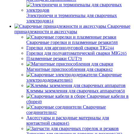
Электропечи и термопеналы для сварочных
электродов
14
Сварочные
принадлежности и аксессуары
Сварочные горелки и плазменные резаки
588
Горелки для аргонодуговой сварки TIG
244
Горелки для полуавтоматической сварки MIG
265
Плазменные резаки CUT
79
Магнитные приспособления для сварки
42
Сварочные
электрододержатели
63
Клеммы заземления для сварочных аппаратов
58
Сварочные кабели в
сборе
49
Сварочные
соединители
42
Аксессуары и расходные материалы для
контактной сварки
45
Запчасти для сварочных горелок и резаков