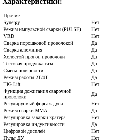
Характеристики:
Прочие
Synergy
Нет
Режим импульсной сварки (PULSE)
Нет
VRD
Нет
Сварка порошковой проволокой
Да
Сварка алюминия
Да
Холостой прогон проволоки
Да
Тестовая продувка газа
Да
Смена полярности
Да
Режим работы 2Т/4Т
Да
TIG Lift
Нет
Функция дожигания сварочной
Да
проволоки
Регулируемый форсаж дуги
Нет
Режим сварки ММА
Да
Регулировка заварки кратера
Нет
Регулировка индуктивности
Да
Цифровой дисплей
Нет
Пульт ДУ
Нет