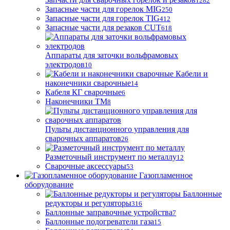
1282
Запасные части для горелок MIG
250
Запасные части для горелок TIG
412
Запасные части для резаков CUT
618
Аппараты для заточки вольфрамовых
электродов
10
Кабели и
наконечники сварочные
14
Кабеля КГ сварочные
6
Наконечники ТМ
8
Пульты дистанционного управления для
сварочных аппаратов
26
Разметочный инструмент по металлу
12
Сварочные аксессуары
53
Газопламенное
оборудование
Баллонные
редукторы и регуляторы
316
Баллонные заправочные устройства
7
Баллонные подогреватели газа
15