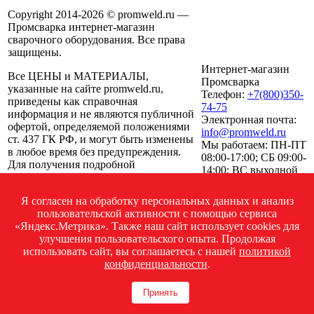
Copyright 2014-2026 © promweld.ru —
Промсварка интернет-магазин
сварочного оборудования. Все права
защищены.
Интернет-магазин
Все ЦЕНЫ и МАТЕРИАЛЫ,
Промсварка
указанные на сайте promweld.ru,
Телефон:
+7(800)350-
приведены как справочная
74-75
информация и не являются публичной
Электронная почта:
офертой, определяемой положениями
info@promweld.ru
ст. 437 ГК РФ, и могут быть изменены
Мы работаем:
ПН-ПТ
в любое время без предупреждения.
08:00-17:00; СБ 09:00-
Для получения подробной
14:00; ВС выходной
информации о стоимости, сроках и
условиях поставки просьба обращаться
Я согласен на обработку персональных данных и анализ
по указанным на сайте телефонам.
пользовательской активности с помощью сервиса
Посмотреть на карте
«Яндекс.Метрика». Также наш сайт использует cookies для
улучшения пользовательского опыта. Продолжая
Политика конфиденциальности
использовать сайт, вы соглашаетесь с нашей
политикой
конфиденциальности
.
Принять