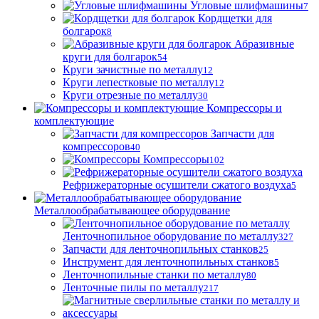
Угловые шлифмашины
7
Кордщетки для
болгарок
8
Абразивные
круги для болгарок
54
Круги зачистные по металлу
12
Круги лепестковые по металлу
12
Круги отрезные по металлу
30
Компрессоры и
комплектующие
Запчасти для
компрессоров
40
Компрессоры
102
Рефрижераторные осушители сжатого воздуха
5
Металлообрабатывающее оборудование
Ленточнопильное оборудование по металлу
327
Запчасти для ленточнопильных станков
25
Инструмент для ленточнопильных станков
5
Ленточнопильные станки по металлу
80
Ленточные пилы по металлу
217