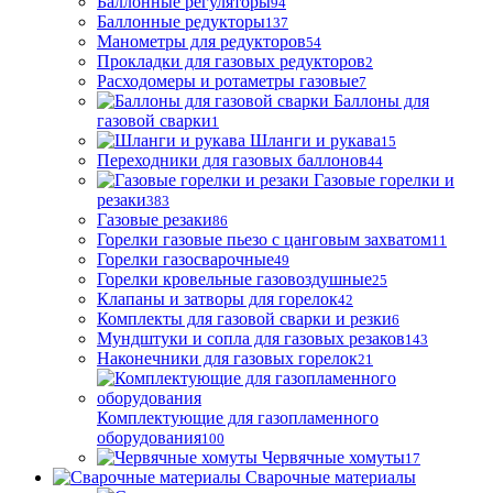
Баллонные регуляторы
94
Баллонные редукторы
137
Манометры для редукторов
54
Прокладки для газовых редукторов
2
Расходомеры и ротаметры газовые
7
Баллоны для
газовой сварки
1
Шланги и рукава
15
Переходники для газовых баллонов
44
Газовые горелки и
резаки
383
Газовые резаки
86
Горелки газовые пьезо с цанговым захватом
11
Горелки газосварочные
49
Горелки кровельные газовоздушные
25
Клапаны и затворы для горелок
42
Комплекты для газовой сварки и резки
6
Мундштуки и сопла для газовых резаков
143
Наконечники для газовых горелок
21
Комплектующие для газопламенного
оборудования
100
Червячные хомуты
17
Сварочные материалы