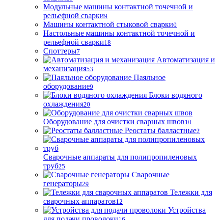
Модульные машины контактной точечной и
рельефной сварки
9
Машины контактной стыковой сварки
0
Настольные машины контактной точечной и
рельефной сварки
18
Споттеры
7
Автоматизация и
механизация
53
Паяльное
оборудование
9
Блоки водяного
охлаждения
20
Оборудование для очистки сварных швов
10
Реостаты балластные
2
Сварочные аппараты для полипропиленовых
труб
25
Сварочные
генераторы
29
Тележки для
сварочных аппаратов
12
Устройства
для подачи проволоки
16