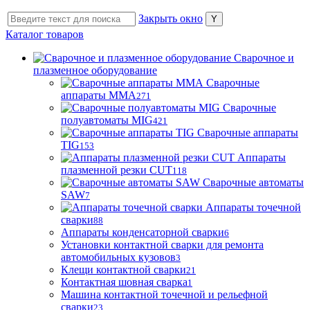
Закрыть окно
Каталог товаров
Сварочное и
плазменное оборудование
Сварочные
аппараты MMA
271
Сварочные
полуавтоматы MIG
421
Сварочные аппараты
TIG
153
Аппараты
плазменной резки CUT
118
Сварочные автоматы
SAW
7
Аппараты точечной
сварки
88
Аппараты конденсаторной сварки
6
Установки контактной сварки для ремонта
автомобильных кузовов
3
Клещи контактной сварки
21
Контактная шовная сварка
1
Машина контактной точечной и рельефной
сварки
23