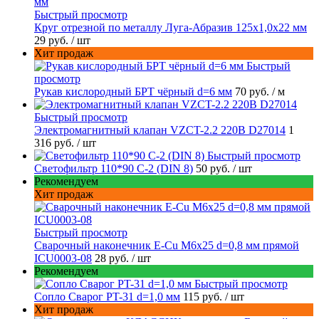
Быстрый просмотр
Круг отрезной по металлу Луга-Абразив 125x1,0x22 мм
29 руб.
/ шт
Хит продаж
Быстрый
просмотр
Рукав кислородный БРТ чёрный d=6 мм
70 руб.
/ м
Быстрый просмотр
Электромагнитный клапан VZCT-2.2 220В D27014
1
316 руб.
/ шт
Быстрый просмотр
Светофильтр 110*90 С-2 (DIN 8)
50 руб.
/ шт
Рекомендуем
Хит продаж
Быстрый просмотр
Сварочный наконечник E-Cu M6x25 d=0,8 мм прямой
ICU0003-08
28 руб.
/ шт
Рекомендуем
Быстрый просмотр
Сопло Сварог PT-31 d=1,0 мм
115 руб.
/ шт
Хит продаж