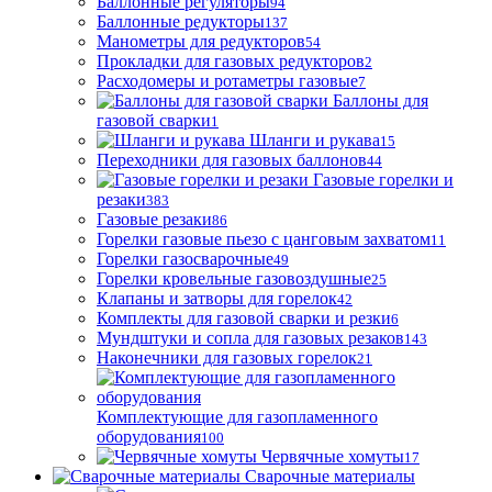
Баллонные регуляторы
94
Баллонные редукторы
137
Манометры для редукторов
54
Прокладки для газовых редукторов
2
Расходомеры и ротаметры газовые
7
Баллоны для
газовой сварки
1
Шланги и рукава
15
Переходники для газовых баллонов
44
Газовые горелки и
резаки
383
Газовые резаки
86
Горелки газовые пьезо с цанговым захватом
11
Горелки газосварочные
49
Горелки кровельные газовоздушные
25
Клапаны и затворы для горелок
42
Комплекты для газовой сварки и резки
6
Мундштуки и сопла для газовых резаков
143
Наконечники для газовых горелок
21
Комплектующие для газопламенного
оборудования
100
Червячные хомуты
17
Сварочные материалы