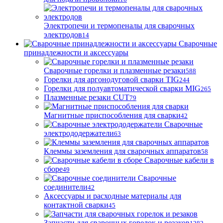
Электропечи и термопеналы для сварочных
электродов
14
Сварочные
принадлежности и аксессуары
Сварочные горелки и плазменные резаки
588
Горелки для аргонодуговой сварки TIG
244
Горелки для полуавтоматической сварки MIG
265
Плазменные резаки CUT
79
Магнитные приспособления для сварки
42
Сварочные
электрододержатели
63
Клеммы заземления для сварочных аппаратов
58
Сварочные кабели в
сборе
49
Сварочные
соединители
42
Аксессуары и расходные материалы для
контактной сварки
45
Запчасти для сварочных горелок и резаков