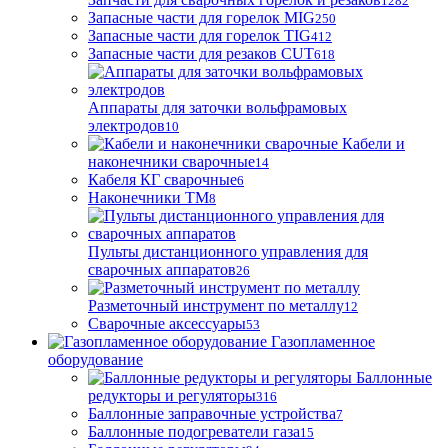
1282
Запасные части для горелок MIG
250
Запасные части для горелок TIG
412
Запасные части для резаков CUT
618
Аппараты для заточки вольфрамовых
электродов
10
Кабели и
наконечники сварочные
14
Кабеля КГ сварочные
6
Наконечники ТМ
8
Пульты дистанционного управления для
сварочных аппаратов
26
Разметочный инструмент по металлу
12
Сварочные аксессуары
53
Газопламенное
оборудование
Баллонные
редукторы и регуляторы
316
Баллонные заправочные устройства
7
Баллонные подогреватели газа
15