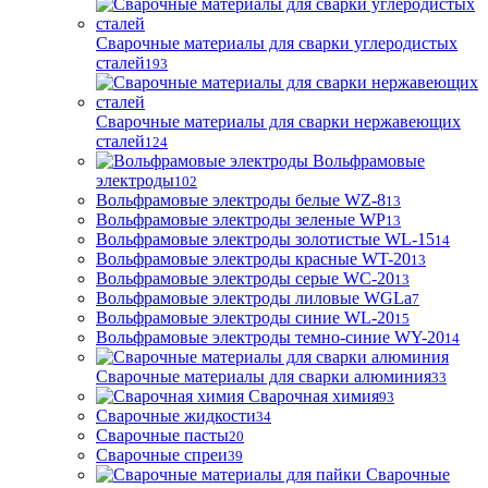
Сварочные материалы для сварки углеродистых
сталей
193
Сварочные материалы для сварки нержавеющих
сталей
124
Вольфрамовые
электроды
102
Вольфрамовые электроды белые WZ-8
13
Вольфрамовые электроды зеленые WP
13
Вольфрамовые электроды золотистые WL-15
14
Вольфрамовые электроды красные WT-20
13
Вольфрамовые электроды серые WC-20
13
Вольфрамовые электроды лиловые WGLa
7
Вольфрамовые электроды синие WL-20
15
Вольфрамовые электроды темно-синие WY-20
14
Сварочные материалы для сварки алюминия
33
Сварочная химия
93
Сварочные жидкости
34
Сварочные пасты
20
Сварочные спреи
39
Сварочные