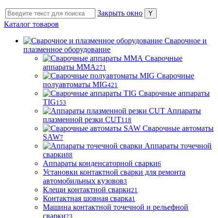
Закрыть окно
Каталог товаров
Сварочное и
плазменное оборудование
Сварочные
аппараты MMA
271
Сварочные
полуавтоматы MIG
421
Сварочные аппараты
TIG
153
Аппараты
плазменной резки CUT
118
Сварочные автоматы
SAW
7
Аппараты точечной
сварки
88
Аппараты конденсаторной сварки
6
Установки контактной сварки для ремонта
автомобильных кузовов
3
Клещи контактной сварки
21
Контактная шовная сварка
1
Машина контактной точечной и рельефной
сварки
23