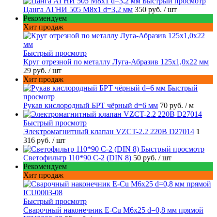
Быстрый просмотр
Цанга АГНИ 505 М8х1 d=3,2 мм
350 руб.
/ шт
Рекомендуем
Хит продаж
Быстрый просмотр
Круг отрезной по металлу Луга-Абразив 125x1,0x22 мм
29 руб.
/ шт
Хит продаж
Быстрый
просмотр
Рукав кислородный БРТ чёрный d=6 мм
70 руб.
/ м
Быстрый просмотр
Электромагнитный клапан VZCT-2.2 220В D27014
1
316 руб.
/ шт
Быстрый просмотр
Светофильтр 110*90 С-2 (DIN 8)
50 руб.
/ шт
Рекомендуем
Хит продаж
Быстрый просмотр
Сварочный наконечник E-Cu M6x25 d=0,8 мм прямой