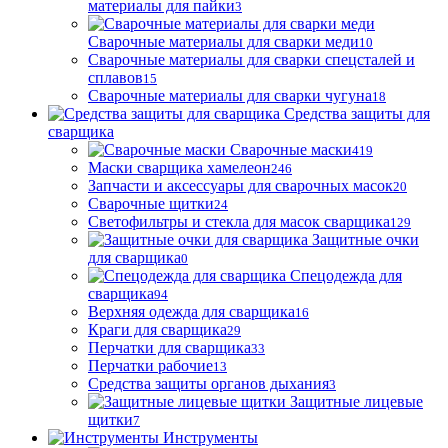
материалы для пайки
3
Сварочные материалы для сварки меди
10
Сварочные материалы для сварки спецсталей и
сплавов
15
Сварочные материалы для сварки чугуна
18
Средства защиты для
сварщика
Сварочные маски
419
Маски сварщика хамелеон
246
Запчасти и аксессуары для сварочных масок
20
Сварочные щитки
24
Светофильтры и стекла для масок сварщика
129
Защитные очки
для сварщика
0
Спецодежда для
сварщика
94
Верхняя одежда для сварщика
16
Краги для сварщика
29
Перчатки для сварщика
33
Перчатки рабочие
13
Средства защиты органов дыхания
3
Защитные лицевые
щитки
7
Инструменты