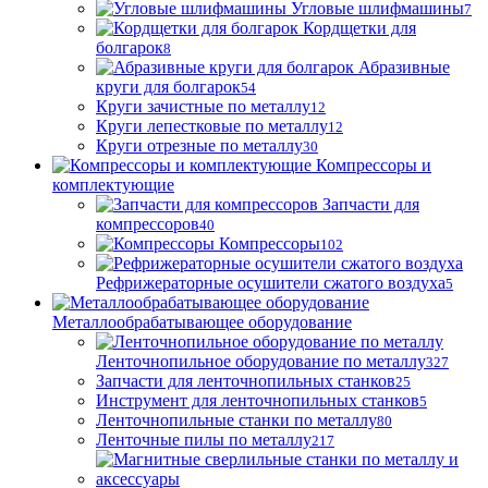
Угловые шлифмашины
7
Кордщетки для
болгарок
8
Абразивные
круги для болгарок
54
Круги зачистные по металлу
12
Круги лепестковые по металлу
12
Круги отрезные по металлу
30
Компрессоры и
комплектующие
Запчасти для
компрессоров
40
Компрессоры
102
Рефрижераторные осушители сжатого воздуха
5
Металлообрабатывающее оборудование
Ленточнопильное оборудование по металлу
327
Запчасти для ленточнопильных станков
25
Инструмент для ленточнопильных станков
5
Ленточнопильные станки по металлу
80
Ленточные пилы по металлу
217