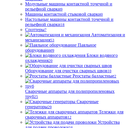
Модульные машины контактной точечной и
рельефной сварки
9
Машины контактной стыковой сварки
0
Настольные машины контактной точечной и
рельефной сварки
18
Споттеры
7
Автоматизация и
механизация
53
Паяльное
оборудование
9
Блоки водяного
охлаждения
20
Оборудование для очистки сварных швов
10
Реостаты балластные
2
Сварочные аппараты для полипропиленовых
труб
25
Сварочные
генераторы
29
Тележки для
сварочных аппаратов
12
Устройства
для подачи проволоки
16