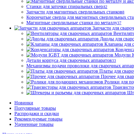
Станки для заточки спиральных сверл
2
Запчасти для магнитных сверлильных станков
8
Корончатые сверла для магнитных сверлильных ст
Магнитные сверлильные станки по металлу
37
Запчасти для сваро
Вентилят
Диоды для свар
Клапаны для 
Конденса
Модули I
Детали корпуса для сварочных аппаратов
33
Механизмы подачи проволоки для сварочных аппар
Платы для сваро
Прочее для сва
Ролики для п
Транзисто
Шт
Новинки
Популярные товары
Распродажи и скидки
Рекомендуемые товары
Уцененные товары