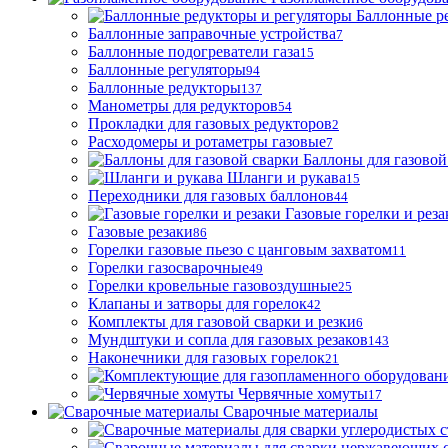
Баллонные р
Баллонные заправочные устройства
7
Баллонные подогреватели газа
15
Баллонные регуляторы
94
Баллонные редукторы
137
Манометры для редукторов
54
Прокладки для газовых редукторов
2
Расходомеры и ротаметры газовые
7
Баллоны для газовой
Шланги и рукава
15
Переходники для газовых баллонов
44
Газовые горелки и реза
Газовые резаки
86
Горелки газовые пьезо с цанговым захватом
11
Горелки газосварочные
49
Горелки кровельные газовоздушные
25
Клапаны и затворы для горелок
42
Комплекты для газовой сварки и резки
6
Мундштуки и сопла для газовых резаков
143
Наконечники для газовых горелок
21
Червячные хомуты
17
Сварочные материалы