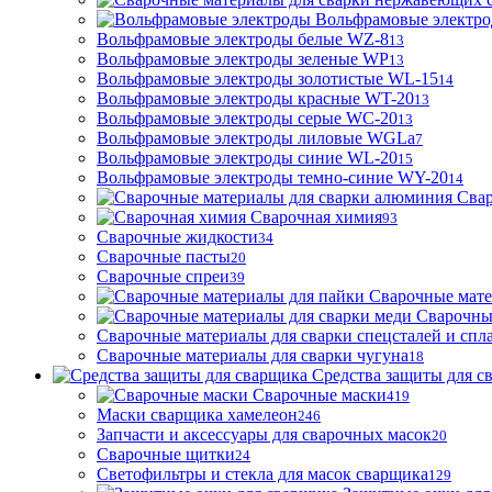
Вольфрамовые электр
Вольфрамовые электроды белые WZ-8
13
Вольфрамовые электроды зеленые WP
13
Вольфрамовые электроды золотистые WL-15
14
Вольфрамовые электроды красные WT-20
13
Вольфрамовые электроды серые WC-20
13
Вольфрамовые электроды лиловые WGLa
7
Вольфрамовые электроды синие WL-20
15
Вольфрамовые электроды темно-синие WY-20
14
Свар
Сварочная химия
93
Сварочные жидкости
34
Сварочные пасты
20
Сварочные спреи
39
Сварочные мате
Сварочны
Сварочные материалы для сварки спецсталей и спл
Сварочные материалы для сварки чугуна
18
Средства защиты для с
Сварочные маски
419
Маски сварщика хамелеон
246
Запчасти и аксессуары для сварочных масок
20
Сварочные щитки
24
Светофильтры и стекла для масок сварщика
129