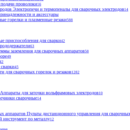
 подачи проволоки
16
Электропечи и термопеналы для сварочных электродов
14
ринадлежности и аксессуары
ые горелки и плазменные резаки
588
е приспособления для сварки
42
трододержатели
63
ммы заземления для сварочных аппаратов
58
боре
49
42
 сварки
45
ти для сварочных горелок и резаков
1282
Аппараты для заточки вольфрамовых электродов
10
нечники сварочные
14
Пульты дистанционного управления для сварочных
й инструмент по металлу
12
ание