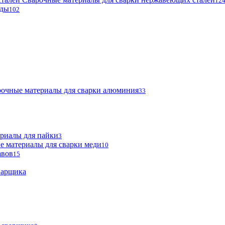
12
оды
102
очные материалы для сварки алюминия
33
риалы для пайки
3
е материалы для сварки меди
10
авов
15
варщика