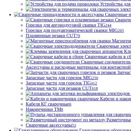
Устройства для
Сварочные п
Сварочн
Горелки для аргонодуговой сварки TIG
244
Горелки для полуавтоматической сварки MIG
265
Плазменные резаки CUT
79
Магнитны
Сварочные элек
Кле
Сварочные кабели в с
Сварочные соединители
Аксессуары и расходные материалы для контактной
Запчас
Запасные части для горелок MIG
250
Запасные части для горелок TIG
412
Запасные части для резаков CUT
618
Кабели и нако
Кабеля КГ сварочные
6
Наконечники ТМ
8
Разметочны
Сварочные аксессуары
53
Газопламенное оборудов