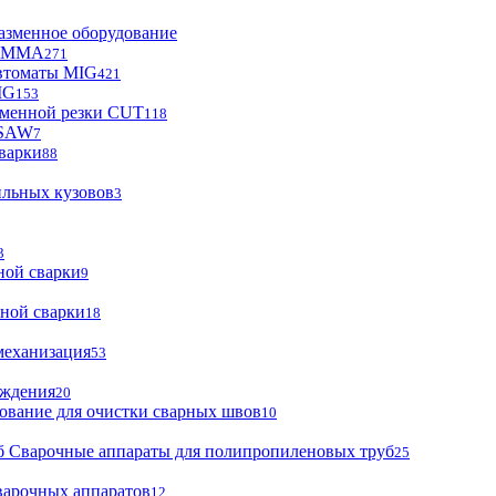
азменное оборудование
ы MMA
271
втоматы MIG
421
IG
153
зменной резки CUT
118
 SAW
7
варки
88
ильных кузовов
3
3
ной сварки
9
ной сварки
18
механизация
53
аждения
20
ование для очистки сварных швов
10
Сварочные аппараты для полипропиленовых труб
25
варочных аппаратов
12