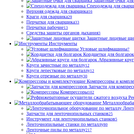
Защитные очки для
Спецодежда для свар
Верхняя одежда для сварщика
16
Краги для сварщика
29
Перчатки для сварщика
33
Перчатки рабочие
13
Средства защиты органов дыхания
3
Защитные лицевые щи
Инструменты
Угловые шлифмашины
7
Кордщетки для болгарок
Абразивные круг
Круги зачистные по металлу
12
Круги лепестковые по металлу
12
Круги отрезные по металлу
30
Компрессоры и компл
Запчасти для компрес
Компрессоры
102
Ре
Металлообраб
Лент
Запчасти для ленточнопильных станков
25
Инструмент для ленточнопильных станков
5
Ленточнопильные станки по металлу
80
Ленточные пилы по металлу
217