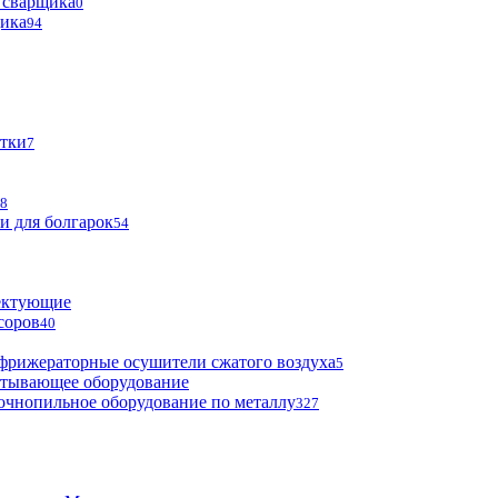
 сварщика
0
щика
94
тки
7
8
и для болгарок
54
ектующие
соров
40
фрижераторные осушители сжатого воздуха
5
атывающее оборудование
очнопильное оборудование по металлу
327