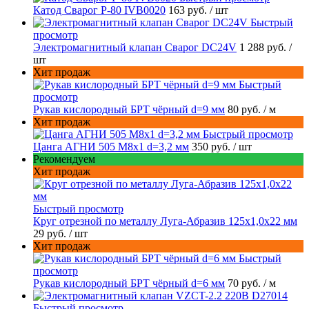
Катод Сварог P-80 IVB0020
163 руб.
/ шт
Быстрый
просмотр
Электромагнитный клапан Сварог DC24V
1 288 руб.
/
шт
Хит продаж
Быстрый
просмотр
Рукав кислородный БРТ чёрный d=9 мм
80 руб.
/ м
Хит продаж
Быстрый просмотр
Цанга АГНИ 505 М8х1 d=3,2 мм
350 руб.
/ шт
Рекомендуем
Хит продаж
Быстрый просмотр
Круг отрезной по металлу Луга-Абразив 125x1,0x22 мм
29 руб.
/ шт
Хит продаж
Быстрый
просмотр
Рукав кислородный БРТ чёрный d=6 мм
70 руб.
/ м
Быстрый просмотр