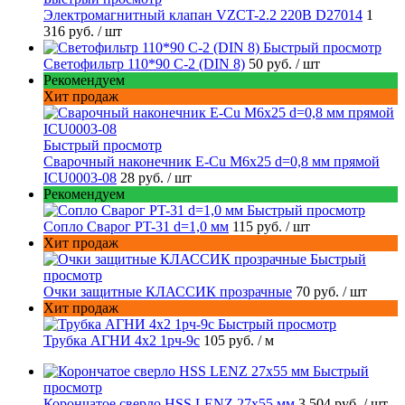
Электромагнитный клапан VZCT-2.2 220В D27014
1
316 руб.
/ шт
Быстрый просмотр
Светофильтр 110*90 С-2 (DIN 8)
50 руб.
/ шт
Рекомендуем
Хит продаж
Быстрый просмотр
Сварочный наконечник E-Cu M6x25 d=0,8 мм прямой
ICU0003-08
28 руб.
/ шт
Рекомендуем
Быстрый просмотр
Сопло Сварог PT-31 d=1,0 мм
115 руб.
/ шт
Хит продаж
Быстрый
просмотр
Очки защитные КЛАССИК прозрачные
70 руб.
/ шт
Хит продаж
Быстрый просмотр
Трубка АГНИ 4х2 1рч-9с
105 руб.
/ м
Быстрый
просмотр
Корончатое сверло HSS LENZ 27x55 мм
3 504 руб.
/ шт