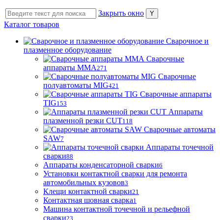
Закрыть окно
Каталог товаров
Сварочное и
плазменное оборудование
Сварочные
аппараты MMA
271
Сварочные
полуавтоматы MIG
421
Сварочные аппараты
TIG
153
Аппараты
плазменной резки CUT
118
Сварочные автоматы
SAW
7
Аппараты точечной
сварки
88
Аппараты конденсаторной сварки
6
Установки контактной сварки для ремонта
автомобильных кузовов
3
Клещи контактной сварки
21
Контактная шовная сварка
1
Машина контактной точечной и рельефной
сварки
23