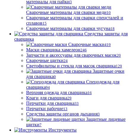
материалы для пайки
3
Сварочные материалы для сварки меди
10
Сварочные материалы для сварки спецсталей и
сплавов
15
Сварочные материалы для сварки чугуна
18
Средства защиты для
сварщика
Сварочные маски
419
Маски сварщика хамелеон
246
Запчасти и аксессуары для сварочных масок
20
Сварочные щитки
24
Светофильтры и стекла для масок сварщика
129
Защитные очки
для сварщика
0
Спецодежда для
сварщика
94
Верхняя одежда для сварщика
16
Краги для сварщика
29
Перчатки для сварщика
33
Перчатки рабочие
13
Средства защиты органов дыхания
3
Защитные лицевые
щитки
7
Инструменты