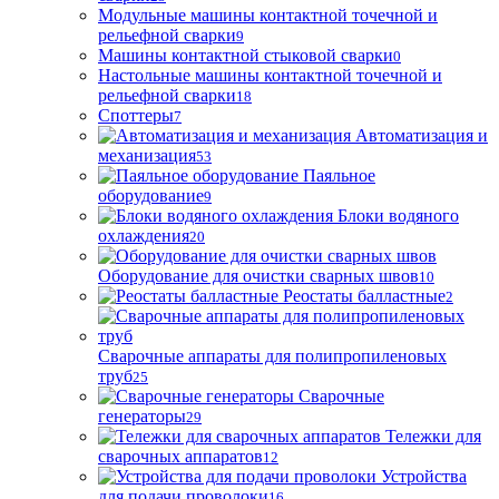
Модульные машины контактной точечной и
рельефной сварки
9
Машины контактной стыковой сварки
0
Настольные машины контактной точечной и
рельефной сварки
18
Споттеры
7
Автоматизация и
механизация
53
Паяльное
оборудование
9
Блоки водяного
охлаждения
20
Оборудование для очистки сварных швов
10
Реостаты балластные
2
Сварочные аппараты для полипропиленовых
труб
25
Сварочные
генераторы
29
Тележки для
сварочных аппаратов
12
Устройства
для подачи проволоки
16