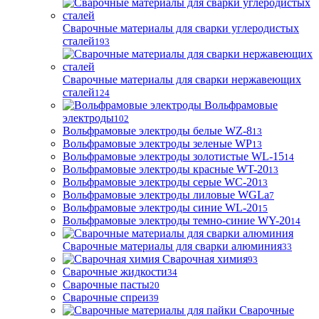
Сварочные материалы для сварки углеродистых
сталей
193
Сварочные материалы для сварки нержавеющих
сталей
124
Вольфрамовые
электроды
102
Вольфрамовые электроды белые WZ-8
13
Вольфрамовые электроды зеленые WP
13
Вольфрамовые электроды золотистые WL-15
14
Вольфрамовые электроды красные WT-20
13
Вольфрамовые электроды серые WC-20
13
Вольфрамовые электроды лиловые WGLa
7
Вольфрамовые электроды синие WL-20
15
Вольфрамовые электроды темно-синие WY-20
14
Сварочные материалы для сварки алюминия
33
Сварочная химия
93
Сварочные жидкости
34
Сварочные пасты
20
Сварочные спреи
39
Сварочные