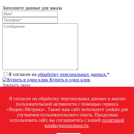
Заполните данные для заказа
Я согласен на
обработку персональных данных.
*
Купить в один клик
Закрыть окно
Запросить стоимость товара
Я согласен на обработку персональных данных и анализ
Загрузка товара
пользовательской активности с помощью сервиса
Заполните данные для запроса цены
«Яндекс.Метрика». Также наш сайт использует cookies для
улучшения пользовательского опыта. Продолжая
использовать сайт, вы соглашаетесь с нашей
политикой
конфиденциальности
.
Я согласен на
обработку персональных данных.
*