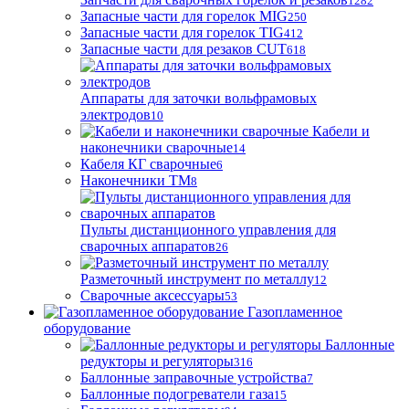
1282
Запасные части для горелок MIG
250
Запасные части для горелок TIG
412
Запасные части для резаков CUT
618
Аппараты для заточки вольфрамовых
электродов
10
Кабели и
наконечники сварочные
14
Кабеля КГ сварочные
6
Наконечники ТМ
8
Пульты дистанционного управления для
сварочных аппаратов
26
Разметочный инструмент по металлу
12
Сварочные аксессуары
53
Газопламенное
оборудование
Баллонные
редукторы и регуляторы
316
Баллонные заправочные устройства
7
Баллонные подогреватели газа
15