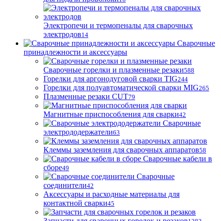
Электропечи и термопеналы для сварочных
электродов
14
Сварочные
принадлежности и аксессуары
Сварочные горелки и плазменные резаки
588
Горелки для аргонодуговой сварки TIG
244
Горелки для полуавтоматической сварки MIG
265
Плазменные резаки CUT
79
Магнитные приспособления для сварки
42
Сварочные
электрододержатели
63
Клеммы заземления для сварочных аппаратов
58
Сварочные кабели в
сборе
49
Сварочные
соединители
42
Аксессуары и расходные материалы для
контактной сварки
45
Запчасти для сварочных горелок и резаков