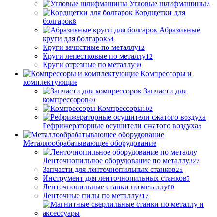
Угловые шлифмашины
7
Кордщетки для
болгарок
8
Абразивные
круги для болгарок
54
Круги зачистные по металлу
12
Круги лепестковые по металлу
12
Круги отрезные по металлу
30
Компрессоры и
комплектующие
Запчасти для
компрессоров
40
Компрессоры
102
Рефрижераторные осушители сжатого воздуха
5
Металлообрабатывающее оборудование
Ленточнопильное оборудование по металлу
327
Запчасти для ленточнопильных станков
25
Инструмент для ленточнопильных станков
5
Ленточнопильные станки по металлу
80
Ленточные пилы по металлу
217