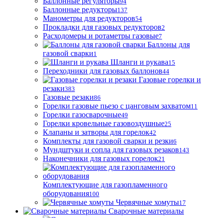
Баллонные регуляторы
94
Баллонные редукторы
137
Манометры для редукторов
54
Прокладки для газовых редукторов
2
Расходомеры и ротаметры газовые
7
Баллоны для
газовой сварки
1
Шланги и рукава
15
Переходники для газовых баллонов
44
Газовые горелки и
резаки
383
Газовые резаки
86
Горелки газовые пьезо с цанговым захватом
11
Горелки газосварочные
49
Горелки кровельные газовоздушные
25
Клапаны и затворы для горелок
42
Комплекты для газовой сварки и резки
6
Мундштуки и сопла для газовых резаков
143
Наконечники для газовых горелок
21
Комплектующие для газопламенного
оборудования
100
Червячные хомуты
17
Сварочные материалы