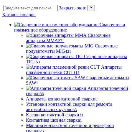
Закрыть окно
Каталог товаров
Сварочное и
плазменное оборудование
Сварочные
аппараты MMA
271
Сварочные
полуавтоматы MIG
421
Сварочные аппараты
TIG
153
Аппараты
плазменной резки CUT
118
Сварочные автоматы
SAW
7
Аппараты точечной
сварки
88
Аппараты конденсаторной сварки
6
Установки контактной сварки для ремонта
автомобильных кузовов
3
Клещи контактной сварки
21
Контактная шовная сварка
1
Машина контактной точечной и рельефной
сварки
23