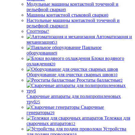
Модульные машины контактной точечной и
рельефной сварки
9
Машины контактной стыковой сварки
0
Настольные машины контактной точечной и
рельефной сварки
18
Споттеры
7
Автоматизация и
механизация
53
Паяльное
оборудование
9
Блоки водяного
охлаждения
20
Оборудование для очистки сварных швов
10
Реостаты балластные
2
Сварочные аппараты для полипропиленовых
труб
25
Сварочные
генераторы
29
Тележки для
сварочных аппаратов
12
Устройства
для подачи проволоки
16