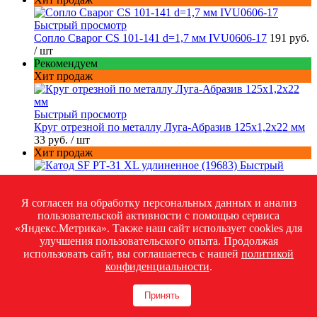
Быстрый просмотр
Сопло Сварог CS 101-141 d=1,7 мм IVU0606-17
191 руб.
/ шт
Рекомендуем
Хит продаж
Быстрый просмотр
Круг отрезной по металлу Луга-Абразив 125x1,2x22 мм
33 руб.
/ шт
Хит продаж
Быстрый
просмотр
Катод SF РТ-31 XL удлиненное (19683)
125 руб.
/ шт
Я согласен на обработку персональных данных и анализ
Рекомендуем
пользовательской активности с помощью сервиса
Хит продаж
«Яндекс.Метрика». Также наш сайт использует cookies для
Быстрый просмотр
улучшения пользовательского опыта. Продолжая
Мелок сварщика тальковый
40 руб.
/ шт
использовать сайт, вы соглашаетесь с нашей
политикой
Быстрый просмотр
конфиденциальности
.
Цанга АГНИ 505 М8х1 d=2,4 мм
350 руб.
/ шт
Хит продаж
Быстрый просмотр
Принять
Катод Сварог CS 81 IVB0604
180 руб.
/ шт