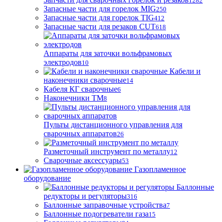
1282
Запасные части для горелок MIG
250
Запасные части для горелок TIG
412
Запасные части для резаков CUT
618
Аппараты для заточки вольфрамовых
электродов
10
Кабели и
наконечники сварочные
14
Кабеля КГ сварочные
6
Наконечники ТМ
8
Пульты дистанционного управления для
сварочных аппаратов
26
Разметочный инструмент по металлу
12
Сварочные аксессуары
53
Газопламенное
оборудование
Баллонные
редукторы и регуляторы
316
Баллонные заправочные устройства
7
Баллонные подогреватели газа
15