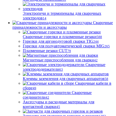
Электропечи и термопеналы для сварочных
электродов
14
Сварочные
принадлежности и аксессуары
Сварочные горелки и плазменные резаки
588
Горелки для аргонодуговой сварки TIG
244
Горелки для полуавтоматической сварки MIG
265
Плазменные резаки CUT
79
Магнитные приспособления для сварки
42
Сварочные
электрододержатели
63
Клеммы заземления для сварочных аппаратов
58
Сварочные кабели в
сборе
49
Сварочные
соединители
42
Аксессуары и расходные материалы для
контактной сварки
45
Запчасти для сварочных горелок и резаков