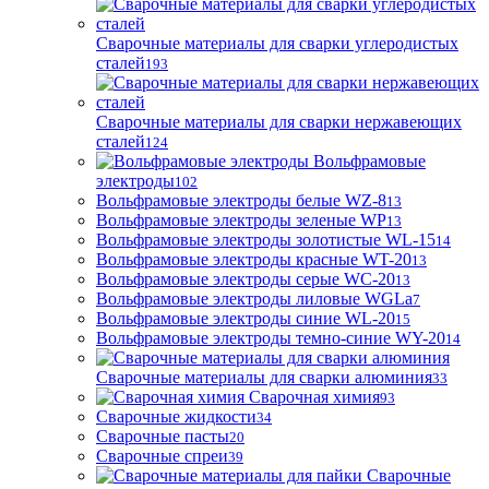
Сварочные материалы для сварки углеродистых
сталей
193
Сварочные материалы для сварки нержавеющих
сталей
124
Вольфрамовые
электроды
102
Вольфрамовые электроды белые WZ-8
13
Вольфрамовые электроды зеленые WP
13
Вольфрамовые электроды золотистые WL-15
14
Вольфрамовые электроды красные WT-20
13
Вольфрамовые электроды серые WC-20
13
Вольфрамовые электроды лиловые WGLa
7
Вольфрамовые электроды синие WL-20
15
Вольфрамовые электроды темно-синие WY-20
14
Сварочные материалы для сварки алюминия
33
Сварочная химия
93
Сварочные жидкости
34
Сварочные пасты
20
Сварочные спреи
39
Сварочные