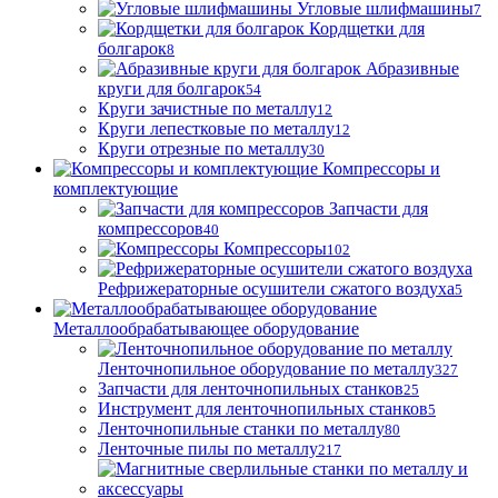
Угловые шлифмашины
7
Кордщетки для
болгарок
8
Абразивные
круги для болгарок
54
Круги зачистные по металлу
12
Круги лепестковые по металлу
12
Круги отрезные по металлу
30
Компрессоры и
комплектующие
Запчасти для
компрессоров
40
Компрессоры
102
Рефрижераторные осушители сжатого воздуха
5
Металлообрабатывающее оборудование
Ленточнопильное оборудование по металлу
327
Запчасти для ленточнопильных станков
25
Инструмент для ленточнопильных станков
5
Ленточнопильные станки по металлу
80
Ленточные пилы по металлу
217