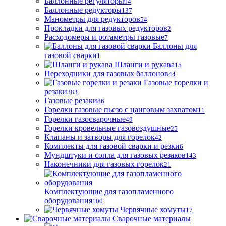
Баллонные регуляторы
94
Баллонные редукторы
137
Манометры для редукторов
54
Прокладки для газовых редукторов
2
Расходомеры и ротаметры газовые
7
Баллоны для
газовой сварки
1
Шланги и рукава
15
Переходники для газовых баллонов
44
Газовые горелки и
резаки
383
Газовые резаки
86
Горелки газовые пьезо с цанговым захватом
11
Горелки газосварочные
49
Горелки кровельные газовоздушные
25
Клапаны и затворы для горелок
42
Комплекты для газовой сварки и резки
6
Мундштуки и сопла для газовых резаков
143
Наконечники для газовых горелок
21
Комплектующие для газопламенного
оборудования
100
Червячные хомуты
17
Сварочные материалы