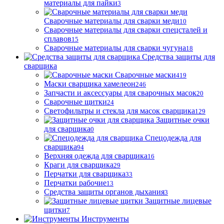
материалы для пайки
3
Сварочные материалы для сварки меди
10
Сварочные материалы для сварки спецсталей и
сплавов
15
Сварочные материалы для сварки чугуна
18
Средства защиты для
сварщика
Сварочные маски
419
Маски сварщика хамелеон
246
Запчасти и аксессуары для сварочных масок
20
Сварочные щитки
24
Светофильтры и стекла для масок сварщика
129
Защитные очки
для сварщика
0
Спецодежда для
сварщика
94
Верхняя одежда для сварщика
16
Краги для сварщика
29
Перчатки для сварщика
33
Перчатки рабочие
13
Средства защиты органов дыхания
3
Защитные лицевые
щитки
7
Инструменты