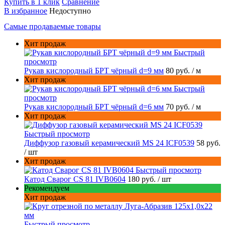
Купить в 1 клик
Сравнение
В избранное
Недоступно
Самые продаваемые товары
Хит продаж
Быстрый
просмотр
Рукав кислородный БРТ чёрный d=9 мм
80 руб.
/ м
Хит продаж
Быстрый
просмотр
Рукав кислородный БРТ чёрный d=6 мм
70 руб.
/ м
Хит продаж
Быстрый просмотр
Диффузор газовый керамический MS 24 ICF0539
58 руб.
/ шт
Хит продаж
Быстрый просмотр
Катод Сварог CS 81 IVB0604
180 руб.
/ шт
Рекомендуем
Хит продаж
Быстрый просмотр