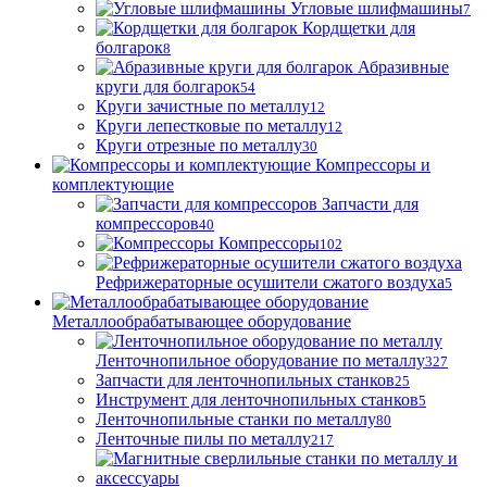
Угловые шлифмашины
7
Кордщетки для
болгарок
8
Абразивные
круги для болгарок
54
Круги зачистные по металлу
12
Круги лепестковые по металлу
12
Круги отрезные по металлу
30
Компрессоры и
комплектующие
Запчасти для
компрессоров
40
Компрессоры
102
Рефрижераторные осушители сжатого воздуха
5
Металлообрабатывающее оборудование
Ленточнопильное оборудование по металлу
327
Запчасти для ленточнопильных станков
25
Инструмент для ленточнопильных станков
5
Ленточнопильные станки по металлу
80
Ленточные пилы по металлу
217