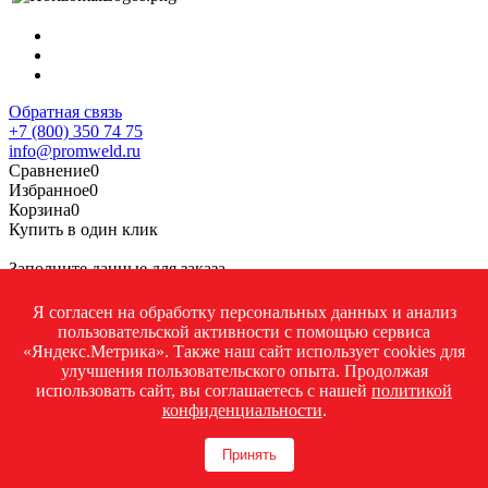
Обратная связь
+7 (800) 350 74 75
info@promweld.ru
Сравнение
0
Избранное
0
Корзина
0
Купить в один клик
Заполните данные для заказа
Я согласен на обработку персональных данных и анализ
пользовательской активности с помощью сервиса
«Яндекс.Метрика». Также наш сайт использует cookies для
улучшения пользовательского опыта. Продолжая
использовать сайт, вы соглашаетесь с нашей
политикой
конфиденциальности
.
Принять