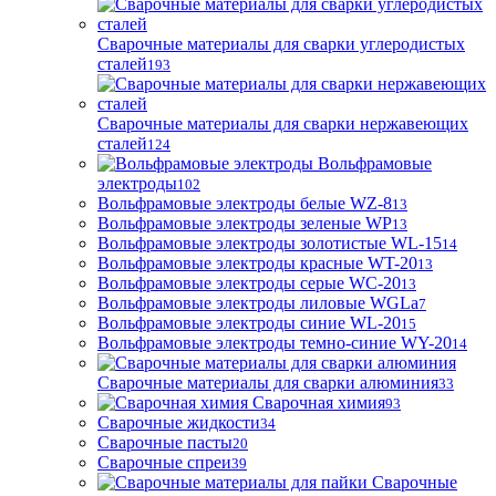
Сварочные материалы для сварки углеродистых
сталей
193
Сварочные материалы для сварки нержавеющих
сталей
124
Вольфрамовые
электроды
102
Вольфрамовые электроды белые WZ-8
13
Вольфрамовые электроды зеленые WP
13
Вольфрамовые электроды золотистые WL-15
14
Вольфрамовые электроды красные WT-20
13
Вольфрамовые электроды серые WC-20
13
Вольфрамовые электроды лиловые WGLa
7
Вольфрамовые электроды синие WL-20
15
Вольфрамовые электроды темно-синие WY-20
14
Сварочные материалы для сварки алюминия
33
Сварочная химия
93
Сварочные жидкости
34
Сварочные пасты
20
Сварочные спреи
39
Сварочные