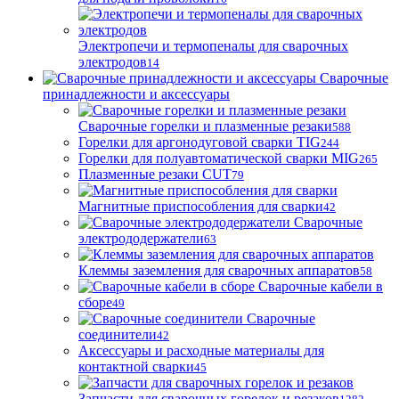
Электропечи и термопеналы для сварочных
электродов
14
Сварочные
принадлежности и аксессуары
Сварочные горелки и плазменные резаки
588
Горелки для аргонодуговой сварки TIG
244
Горелки для полуавтоматической сварки MIG
265
Плазменные резаки CUT
79
Магнитные приспособления для сварки
42
Сварочные
электрододержатели
63
Клеммы заземления для сварочных аппаратов
58
Сварочные кабели в
сборе
49
Сварочные
соединители
42
Аксессуары и расходные материалы для
контактной сварки
45
Запчасти для сварочных горелок и резаков