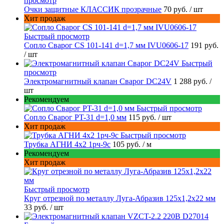
просмотр
Очки защитные КЛАССИК прозрачные
70 руб.
/ шт
Хит продаж
Быстрый просмотр
Сопло Сварог CS 101-141 d=1,7 мм IVU0606-17
191 руб.
/ шт
Быстрый
просмотр
Электромагнитный клапан Сварог DC24V
1 288 руб.
/
шт
Рекомендуем
Быстрый просмотр
Сопло Сварог PT-31 d=1,0 мм
115 руб.
/ шт
Хит продаж
Быстрый просмотр
Трубка АГНИ 4х2 1рч-9с
105 руб.
/ м
Рекомендуем
Хит продаж
Быстрый просмотр
Круг отрезной по металлу Луга-Абразив 125x1,2x22 мм
33 руб.
/ шт