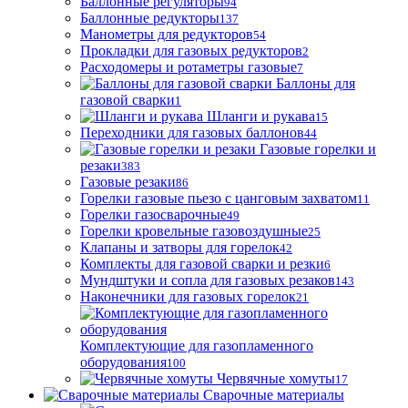
Баллонные регуляторы
94
Баллонные редукторы
137
Манометры для редукторов
54
Прокладки для газовых редукторов
2
Расходомеры и ротаметры газовые
7
Баллоны для
газовой сварки
1
Шланги и рукава
15
Переходники для газовых баллонов
44
Газовые горелки и
резаки
383
Газовые резаки
86
Горелки газовые пьезо с цанговым захватом
11
Горелки газосварочные
49
Горелки кровельные газовоздушные
25
Клапаны и затворы для горелок
42
Комплекты для газовой сварки и резки
6
Мундштуки и сопла для газовых резаков
143
Наконечники для газовых горелок
21
Комплектующие для газопламенного
оборудования
100
Червячные хомуты
17
Сварочные материалы