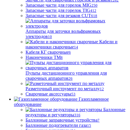
1282
Запасные части для горелок MIG
250
Запасные части для горелок TIG
412
Запасные части для резаков CUT
618
Аппараты для заточки вольфрамовых
электродов
10
Кабели и
наконечники сварочные
14
Кабеля КГ сварочные
6
Наконечники ТМ
8
Пульты дистанционного управления для
сварочных аппаратов
26
Разметочный инструмент по металлу
12
Сварочные аксессуары
53
Газопламенное
оборудование
Баллонные
редукторы и регуляторы
316
Баллонные заправочные устройства
7
Баллонные подогреватели газа
15