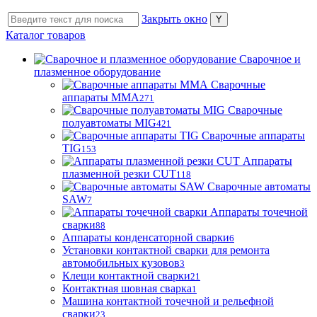
Закрыть окно
Каталог товаров
Сварочное и
плазменное оборудование
Сварочные
аппараты MMA
271
Сварочные
полуавтоматы MIG
421
Сварочные аппараты
TIG
153
Аппараты
плазменной резки CUT
118
Сварочные автоматы
SAW
7
Аппараты точечной
сварки
88
Аппараты конденсаторной сварки
6
Установки контактной сварки для ремонта
автомобильных кузовов
3
Клещи контактной сварки
21
Контактная шовная сварка
1
Машина контактной точечной и рельефной
сварки
23