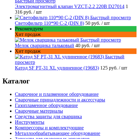
Быстрый просмотр
Электромагнитный клапан VZCT-2.2 220В D27014
1
316 руб.
/ шт
Быстрый просмотр
Светофильтр 110*90 С-2 (DIN 8)
50 руб.
/ шт
Рекомендуем
Хит продаж
Быстрый просмотр
Мелок сварщика тальковый
40 руб.
/ шт
Хит продаж
Быстрый
просмотр
Катод SF РТ-31 XL удлиненное (19683)
125 руб.
/ шт
Каталог
Сварочное и плазменное оборудование
Сварочные принадлежности и аксессуары
Газопламенное оборудование
Сварочные материалы
Средства защиты для сварщика
Инструменты
Компрессоры и комплектующие
Металлообрабатывающее оборудование
Запчасти для сварочных аппаратов