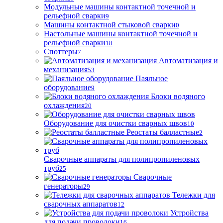
Модульные машины контактной точечной и
рельефной сварки
9
Машины контактной стыковой сварки
0
Настольные машины контактной точечной и
рельефной сварки
18
Споттеры
7
Автоматизация и
механизация
53
Паяльное
оборудование
9
Блоки водяного
охлаждения
20
Оборудование для очистки сварных швов
10
Реостаты балластные
2
Сварочные аппараты для полипропиленовых
труб
25
Сварочные
генераторы
29
Тележки для
сварочных аппаратов
12
Устройства
для подачи проволоки
16