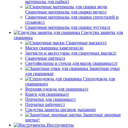
материалы для пайки
3
Сварочные материалы для сварки меди
10
Сварочные материалы для сварки спецсталей и
сплавов
15
Сварочные материалы для сварки чугуна
18
Средства защиты для
сварщика
Сварочные маски
419
Маски сварщика хамелеон
246
Запчасти и аксессуары для сварочных масок
20
Сварочные щитки
24
Светофильтры и стекла для масок сварщика
129
Защитные очки
для сварщика
0
Спецодежда для
сварщика
94
Верхняя одежда для сварщика
16
Краги для сварщика
29
Перчатки для сварщика
33
Перчатки рабочие
13
Средства защиты органов дыхания
3
Защитные лицевые
щитки
7
Инструменты