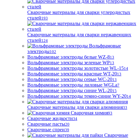
Сварочные материалы для сварки углеродистых
сталей
193
Сварочные материалы для сварки нержавеющих
сталей
124
Вольфрамовые
электроды
102
Вольфрамовые электроды белые WZ-8
13
Вольфрамовые электроды зеленые WP
13
Вольфрамовые электроды золотистые WL-15
14
Вольфрамовые электроды красные WT-20
13
Вольфрамовые электроды серые WC-20
13
Вольфрамовые электроды лиловые WGLa
7
Вольфрамовые электроды синие WL-20
15
Вольфрамовые электроды темно-синие WY-20
14
Сварочные материалы для сварки алюминия
33
Сварочная химия
93
Сварочные жидкости
34
Сварочные пасты
20
Сварочные спреи
39
Сварочные