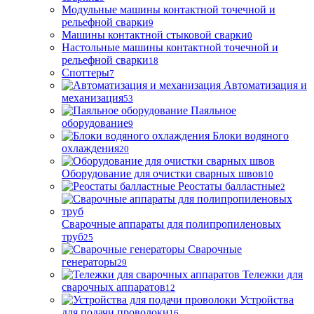
Модульные машины контактной точечной и
рельефной сварки
9
Машины контактной стыковой сварки
0
Настольные машины контактной точечной и
рельефной сварки
18
Споттеры
7
Автоматизация и
механизация
53
Паяльное
оборудование
9
Блоки водяного
охлаждения
20
Оборудование для очистки сварных швов
10
Реостаты балластные
2
Сварочные аппараты для полипропиленовых
труб
25
Сварочные
генераторы
29
Тележки для
сварочных аппаратов
12
Устройства
для подачи проволоки
16