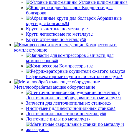
Угловые шлифмашины
7
Кордщетки для
болгарок
8
Абразивные
круги для болгарок
54
Круги зачистные по металлу
12
Круги лепестковые по металлу
12
Круги отрезные по металлу
30
Компрессоры и
комплектующие
Запчасти для
компрессоров
40
Компрессоры
102
Рефрижераторные осушители сжатого воздуха
5
Металлообрабатывающее оборудование
Ленточнопильное оборудование по металлу
327
Запчасти для ленточнопильных станков
25
Инструмент для ленточнопильных станков
5
Ленточнопильные станки по металлу
80
Ленточные пилы по металлу
217