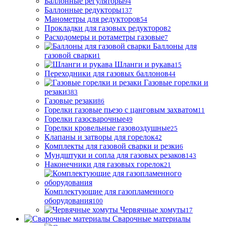
Баллонные регуляторы
94
Баллонные редукторы
137
Манометры для редукторов
54
Прокладки для газовых редукторов
2
Расходомеры и ротаметры газовые
7
Баллоны для
газовой сварки
1
Шланги и рукава
15
Переходники для газовых баллонов
44
Газовые горелки и
резаки
383
Газовые резаки
86
Горелки газовые пьезо с цанговым захватом
11
Горелки газосварочные
49
Горелки кровельные газовоздушные
25
Клапаны и затворы для горелок
42
Комплекты для газовой сварки и резки
6
Мундштуки и сопла для газовых резаков
143
Наконечники для газовых горелок
21
Комплектующие для газопламенного
оборудования
100
Червячные хомуты
17
Сварочные материалы