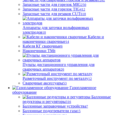
1282
Запасные части для горелок MIG
250
Запасные части для горелок TIG
412
Запасные части для резаков CUT
618
Аппараты для заточки вольфрамовых
электродов
10
Кабели и
наконечники сварочные
14
Кабеля КГ сварочные
6
Наконечники ТМ
8
Пульты дистанционного управления для
сварочных аппаратов
26
Разметочный инструмент по металлу
12
Сварочные аксессуары
53
Газопламенное
оборудование
Баллонные
редукторы и регуляторы
316
Баллонные заправочные устройства
7
Баллонные подогреватели газа
15