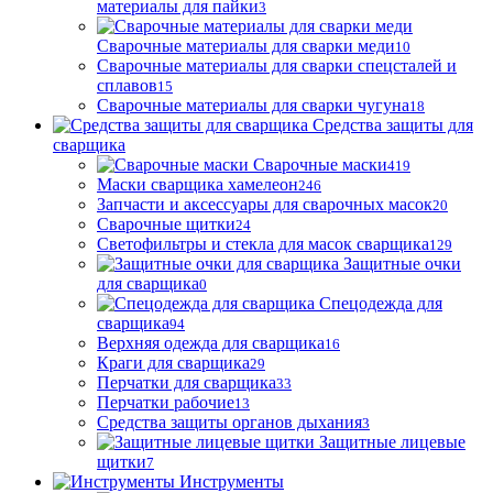
материалы для пайки
3
Сварочные материалы для сварки меди
10
Сварочные материалы для сварки спецсталей и
сплавов
15
Сварочные материалы для сварки чугуна
18
Средства защиты для
сварщика
Сварочные маски
419
Маски сварщика хамелеон
246
Запчасти и аксессуары для сварочных масок
20
Сварочные щитки
24
Светофильтры и стекла для масок сварщика
129
Защитные очки
для сварщика
0
Спецодежда для
сварщика
94
Верхняя одежда для сварщика
16
Краги для сварщика
29
Перчатки для сварщика
33
Перчатки рабочие
13
Средства защиты органов дыхания
3
Защитные лицевые
щитки
7
Инструменты