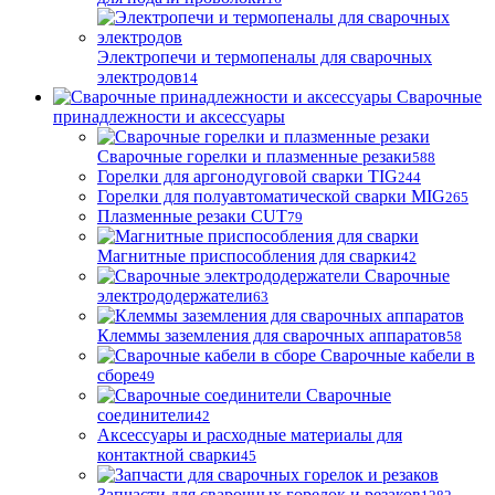
Электропечи и термопеналы для сварочных
электродов
14
Сварочные
принадлежности и аксессуары
Сварочные горелки и плазменные резаки
588
Горелки для аргонодуговой сварки TIG
244
Горелки для полуавтоматической сварки MIG
265
Плазменные резаки CUT
79
Магнитные приспособления для сварки
42
Сварочные
электрододержатели
63
Клеммы заземления для сварочных аппаратов
58
Сварочные кабели в
сборе
49
Сварочные
соединители
42
Аксессуары и расходные материалы для
контактной сварки
45
Запчасти для сварочных горелок и резаков