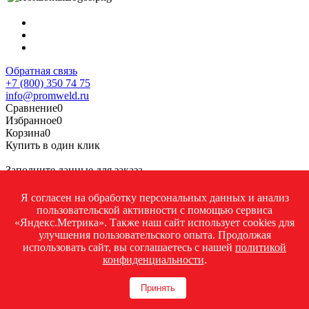
Обратная связь
+7 (800) 350 74 75
info@promweld.ru
Сравнение
0
Избранное
0
Корзина
0
Купить в один клик
Заполните данные для заказа
Я согласен на обработку персональных данных и анализ
пользовательской активности с помощью сервиса
«Яндекс.Метрика». Также наш сайт использует cookies для
улучшения пользовательского опыта. Продолжая
использовать сайт, вы соглашаетесь с нашей
политикой
конфиденциальности
.
Принять