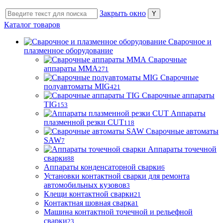
Закрыть окно
Каталог товаров
Сварочное и
плазменное оборудование
Сварочные
аппараты MMA
271
Сварочные
полуавтоматы MIG
421
Сварочные аппараты
TIG
153
Аппараты
плазменной резки CUT
118
Сварочные автоматы
SAW
7
Аппараты точечной
сварки
88
Аппараты конденсаторной сварки
6
Установки контактной сварки для ремонта
автомобильных кузовов
3
Клещи контактной сварки
21
Контактная шовная сварка
1
Машина контактной точечной и рельефной
сварки
23