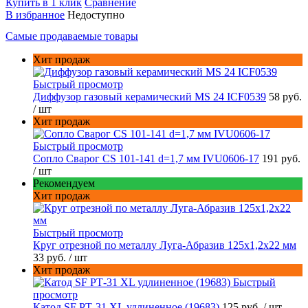
Купить в 1 клик
Сравнение
В избранное
Недоступно
Самые продаваемые товары
Хит продаж
Быстрый просмотр
Диффузор газовый керамический MS 24 ICF0539
58 руб.
/ шт
Хит продаж
Быстрый просмотр
Сопло Сварог CS 101-141 d=1,7 мм IVU0606-17
191 руб.
/ шт
Рекомендуем
Хит продаж
Быстрый просмотр
Круг отрезной по металлу Луга-Абразив 125x1,2x22 мм
33 руб.
/ шт
Хит продаж
Быстрый
просмотр
Катод SF РТ-31 XL удлиненное (19683)
125 руб.
/ шт