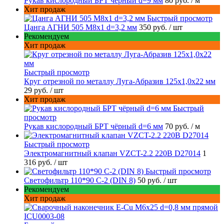
Рукав кислородный БРТ чёрный d=9 мм
80 руб.
/ м
Хит продаж
Быстрый просмотр
Цанга АГНИ 505 М8х1 d=3,2 мм
350 руб.
/ шт
Рекомендуем
Хит продаж
Быстрый просмотр
Круг отрезной по металлу Луга-Абразив 125x1,0x22 мм
29 руб.
/ шт
Хит продаж
Быстрый
просмотр
Рукав кислородный БРТ чёрный d=6 мм
70 руб.
/ м
Быстрый просмотр
Электромагнитный клапан VZCT-2.2 220В D27014
1
316 руб.
/ шт
Быстрый просмотр
Светофильтр 110*90 С-2 (DIN 8)
50 руб.
/ шт
Рекомендуем
Хит продаж